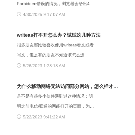
Forbidden错误的情况，浏览器会给出403
Forbidden错误提示。那么，403
4/30/2025 9:17:07 AM
forbidden是什么意思呢？出现403
Forbidden错误该怎么解决？ 403
writeas打不开怎么办？试试这几种方法
Forbidden是HTTP协议中的一个状态码
很多朋友都比较喜欢使用writeas看文或者
(Status Code)。可以简单的理解为没有权
写文，但是有的朋友不知道该怎么进
限访问此站。该状态表示服务器理解了本
writeas，或者是遇到网站打不开的情况。
5/26/2023 1:23:18 AM
次请求但是拒绝执行该任务，该请求不该
那么具体要如何操作呢？以下是一些可能
重发给服务器。在HTTP请求的方法不
有用的解决方法，大家可以试试看。
为什么移动网络无法访问部分网站，怎么样才能
是“HEAD”，并且服务器想让客户端知道为
【解决方法】 （一）、更换网址后缀 有
解决呢？
是不是有很多小伙伴遇到过这种情况：明
什么没有权限的情况下，服务器应该在返
很多用户发现收藏夹里的writeas网站打不
明之前电信/联通的网能打开的页面，为什
回的信息中描述拒绝的理由。 每当出现
开，大家可以把原来的网址后缀更换成
么换了移动网后就进不去了呢？是什么原
5/22/2023 9:41:22 AM
这个403错误，表示服务器理解了本次请
xyz，很多小伙伴们反馈这样就可以打开
因导致移动网络打不开这些网页的呢？
求但是拒绝执行该任务，该请求不该重发
了。 （二）、更换网络 据部分小伙伴们