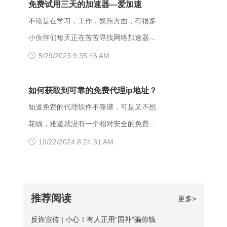
页面打不开可能和以下两点有关系：其
免费试用三天的加速器—爱加速
给服务器。通常由于服务器上文件或目录
反馈，wifi网不好打开网站，需要切换成流
一，可能是网间互联出口质量差，移动用
不论是在学习，工作，娱乐方面，有很多
的权限设置导致，比如IIS或者apache设置
量，如果换流量也不好使的话，推荐大家
户访问电信联通资源对方设置网络限制；
小伙伴们每天正在苦苦寻找网络加速器，
了访问权限不当。如果服务器不想提供任
下载爱加速，把网络切换成其他运营商，
另外也可能是有些小网站在配置.dns服务
今天给大家推荐一个好用的加速器——爱
5/29/2023 9:35:46 AM
何反馈信息的情况下，服务器可以用404
其他城市，这样或许有用。 （三）、更
器的时候，漏配了移动用户，导致dns解
加速。新用户注册登录账号享受3天的免费
Not Found代
换其他浏览器 有的时候可能是因为浏览器
析无结果，这种网站一般都是小网站，对
时间，大家可以在这段时间里摸索合适自
如何获取到可靠的免费代理ip地址？
不兼容，建议大家多尝试几种不同的浏览
移动dns扩容的dns地址段不识别，解析无
己的服务器，再决定是否要购买套餐服
知道免费的代理软件不靠谱，可是又不想
器，说不定某个就可以打开网址了。
响应或者无结果。 要解决移动网络无法
务。 很多人为图方便，或者由于资金原
花钱，难道就没有一个相对安全的免费代
【爱加速使用说明】 1、在官网下载爱加
访问的情况，可以尝试使用以下三种方法
因，选择使用免费加速工具，殊不知无论
理ip地址获取方法吗？虽然靠谱的代理ip软
10/22/2024 8:24:31 AM
速APP，用手机号注册账号，登录爱加速
解决： 一、修改DNS设置 打开“控制面
从质量、安全性还是体验感这些方面免费
件以付费业务为主，但它们一般也都会提
账号 爱加速App下载 2、在【爱加速】
板”-“网络和Internet”-“网络和共享中
加速器相较于优质加速器都相差甚远。
供免费服务器或者新手试用福利，这类白
APP内搜索电信/联通
心”-“更改适配器设置”，右击你所连接的网
【免费加速器的缺陷】 一、安全性无法保
嫖机会可以抓牢。 对于想长期获取免费
推荐阅读
更多>
络，打开“属性”框。找到并点击“Internet协
障：免费服务器在隐匿方面比较薄弱；
代理ip地址的用户来说，爱加速静态ip代理
议版本4（TCP/IPv4）”选项，点击“属
反诈宣传 | 小心！有人正用“国补”骗你钱
二、服务器可用率低：服务器的购买与维
会是更好的选择。爱加速一直坚持提供免