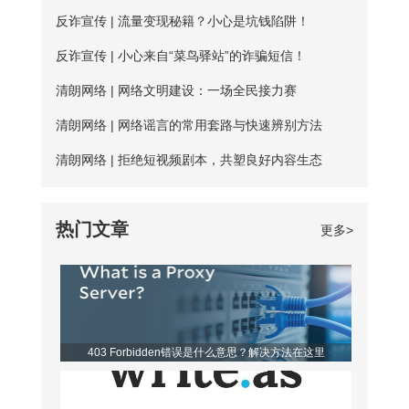
性”按钮。勾选“使用下面的DNS服务器地
护是需要一定资金的，真正可用的免费服
反诈宣传 | 流量变现秘籍？小心是坑钱陷阱！
费试用服务，精心挑选出50多台免费服务
址”，填入新的DNS，然后“确定”
务器数量并不多； 三、连接不稳定：免
器，用户每天都能免费连接使用。普通用
反诈宣传 | 小心来自“菜鸟驿站”的诈骗短信！
费服务器没有专人维护，并且服务器不稳
户每天的免费时长为20分钟，若是新用
清朗网络 | 网络文明建设：一场全民接力赛
定，并且任何人都可以使用，影响使用效
户，那么前三天将不受该时长约束。 爱加
清朗网络 | 网络谣言的常用套路与快速辨别方法
果； 四、无法多平台全方位支持，后续
速App下载 如何寻找到免费服务器？ 爱
清朗网络 | 拒绝短视频剧本，共塑良好内容生态
保障能力弱。 【爱加速的优点】 大家如
加速静态ip所拥有的代理ip资源非常丰富，
果长期需要使用加速器，建议大家选择使
该如何从海量服务器中找到免费的呢？进
热门文章
更多>
用爱加速。爱加速作为国内加速器软件的
入详细列表页，你会发现免费服务器后方
佼佼者，收
都带有蓝色的“免费”二字，非常亮眼，很
容易区分开。借助“搜索”功能，你还可以
筛选出所有的免费节点，对比起来更便
403 Forbidden错误是什么意思？解决方法在这里
利。 爱加速是一款非常优秀的静态ip代
理软件，它的代理ip地址来