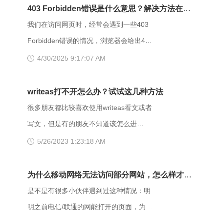
403 Forbidden错误是什么意思？解决方法在这
里
我们在访问网页时，经常会遇到一些403
Forbidden错误的情况，浏览器会给出403
Forbidden错误提示。那么，403
4/30/2025 9:17:07 AM
forbidden是什么意思呢？出现403
Forbidden错误该怎么解决？ 403
writeas打不开怎么办？试试这几种方法
Forbidden是HTTP协议中的一个状态码
很多朋友都比较喜欢使用writeas看文或者
(Status Code)。可以简单的理解为没有权
写文，但是有的朋友不知道该怎么进
限访问此站。该状态表示服务器理解了本
writeas，或者是遇到网站打不开的情况。
5/26/2023 1:23:18 AM
次请求但是拒绝执行该任务，该请求不该
那么具体要如何操作呢？以下是一些可能
重发给服务器。在HTTP请求的方法不
有用的解决方法，大家可以试试看。
为什么移动网络无法访问部分网站，怎么样才能
是“HEAD”，并且服务器想让客户端知道为
【解决方法】 （一）、更换网址后缀 有
解决呢？
是不是有很多小伙伴遇到过这种情况：明
什么没有权限的情况下，服务器应该在返
很多用户发现收藏夹里的writeas网站打不
明之前电信/联通的网能打开的页面，为什
回的信息中描述拒绝的理由。 每当出现