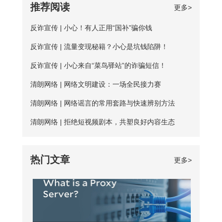
推荐阅读
更多>
络，打开“属性”框。找到并点击“Internet协
障：免费服务器在隐匿方面比较薄弱；
代理ip地址的用户来说，爱加速静态ip代理
议版本4（TCP/IPv4）”选项，点击“属
反诈宣传 | 小心！有人正用“国补”骗你钱
二、服务器可用率低：服务器的购买与维
会是更好的选择。爱加速一直坚持提供免
性”按钮。勾选“使用下面的DNS服务器地
护是需要一定资金的，真正可用的免费服
反诈宣传 | 流量变现秘籍？小心是坑钱陷阱！
费试用服务，精心挑选出50多台免费服务
址”，填入新的DNS，然后“确定”
务器数量并不多； 三、连接不稳定：免
器，用户每天都能免费连接使用。普通用
反诈宣传 | 小心来自“菜鸟驿站”的诈骗短信！
费服务器没有专人维护，并且服务器不稳
户每天的免费时长为20分钟，若是新用
清朗网络 | 网络文明建设：一场全民接力赛
定，并且任何人都可以使用，影响使用效
户，那么前三天将不受该时长约束。 爱加
清朗网络 | 网络谣言的常用套路与快速辨别方法
果； 四、无法多平台全方位支持，后续
速App下载 如何寻找到免费服务器？ 爱
清朗网络 | 拒绝短视频剧本，共塑良好内容生态
保障能力弱。 【爱加速的优点】 大家如
加速静态ip所拥有的代理ip资源非常丰富，
果长期需要使用加速器，建议大家选择使
该如何从海量服务器中找到免费的呢？进
热门文章
更多>
用爱加速。爱加速作为国内加速器软件的
入详细列表页，你会发现免费服务器后方
佼佼者，收
都带有蓝色的“免费”二字，非常亮眼，很
容易区分开。借助“搜索”功能，你还可以
筛选出所有的免费节点，对比起来更便