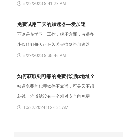
开，大家可以把原来的网址后缀更换成
么换了移动网后就进不去了呢？是什么原
5/22/2023 9:41:22 AM
这个403错误，表示服务器理解了本次请
xyz，很多小伙伴们反馈这样就可以打开
因导致移动网络打不开这些网页的呢？
求但是拒绝执行该任务，该请求不该重发
了。 （二）、更换网络 据部分小伙伴们
页面打不开可能和以下两点有关系：其
免费试用三天的加速器—爱加速
给服务器。通常由于服务器上文件或目录
反馈，wifi网不好打开网站，需要切换成流
一，可能是网间互联出口质量差，移动用
不论是在学习，工作，娱乐方面，有很多
的权限设置导致，比如IIS或者apache设置
量，如果换流量也不好使的话，推荐大家
户访问电信联通资源对方设置网络限制；
小伙伴们每天正在苦苦寻找网络加速器，
了访问权限不当。如果服务器不想提供任
下载爱加速，把网络切换成其他运营商，
另外也可能是有些小网站在配置.dns服务
今天给大家推荐一个好用的加速器——爱
5/29/2023 9:35:46 AM
何反馈信息的情况下，服务器可以用404
其他城市，这样或许有用。 （三）、更
器的时候，漏配了移动用户，导致dns解
加速。新用户注册登录账号享受3天的免费
Not Found代
换其他浏览器 有的时候可能是因为浏览器
析无结果，这种网站一般都是小网站，对
时间，大家可以在这段时间里摸索合适自
如何获取到可靠的免费代理ip地址？
不兼容，建议大家多尝试几种不同的浏览
移动dns扩容的dns地址段不识别，解析无
己的服务器，再决定是否要购买套餐服
知道免费的代理软件不靠谱，可是又不想
器，说不定某个就可以打开网址了。
响应或者无结果。 要解决移动网络无法
务。 很多人为图方便，或者由于资金原
花钱，难道就没有一个相对安全的免费代
【爱加速使用说明】 1、在官网下载爱加
访问的情况，可以尝试使用以下三种方法
因，选择使用免费加速工具，殊不知无论
理ip地址获取方法吗？虽然靠谱的代理ip软
10/22/2024 8:24:31 AM
速APP，用手机号注册账号，登录爱加速
解决： 一、修改DNS设置 打开“控制面
从质量、安全性还是体验感这些方面免费
件以付费业务为主，但它们一般也都会提
账号 爱加速App下载 2、在【爱加速】
板”-“网络和Internet”-“网络和共享中
加速器相较于优质加速器都相差甚远。
供免费服务器或者新手试用福利，这类白
APP内搜索电信/联通
心”-“更改适配器设置”，右击你所连接的网
【免费加速器的缺陷】 一、安全性无法保
嫖机会可以抓牢。 对于想长期获取免费