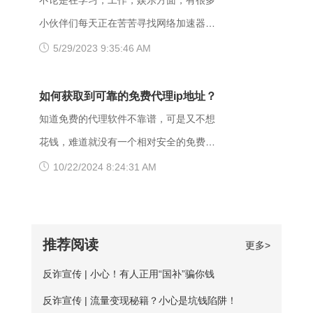
不论是在学习，工作，娱乐方面，有很多
的权限设置导致，比如IIS或者apache设置
量，如果换流量也不好使的话，推荐大家
户访问电信联通资源对方设置网络限制；
小伙伴们每天正在苦苦寻找网络加速器，
了访问权限不当。如果服务器不想提供任
下载爱加速，把网络切换成其他运营商，
另外也可能是有些小网站在配置.dns服务
今天给大家推荐一个好用的加速器——爱
5/29/2023 9:35:46 AM
何反馈信息的情况下，服务器可以用404
其他城市，这样或许有用。 （三）、更
器的时候，漏配了移动用户，导致dns解
加速。新用户注册登录账号享受3天的免费
Not Found代
换其他浏览器 有的时候可能是因为浏览器
析无结果，这种网站一般都是小网站，对
时间，大家可以在这段时间里摸索合适自
如何获取到可靠的免费代理ip地址？
不兼容，建议大家多尝试几种不同的浏览
移动dns扩容的dns地址段不识别，解析无
己的服务器，再决定是否要购买套餐服
知道免费的代理软件不靠谱，可是又不想
器，说不定某个就可以打开网址了。
响应或者无结果。 要解决移动网络无法
务。 很多人为图方便，或者由于资金原
花钱，难道就没有一个相对安全的免费代
【爱加速使用说明】 1、在官网下载爱加
访问的情况，可以尝试使用以下三种方法
因，选择使用免费加速工具，殊不知无论
理ip地址获取方法吗？虽然靠谱的代理ip软
10/22/2024 8:24:31 AM
速APP，用手机号注册账号，登录爱加速
解决： 一、修改DNS设置 打开“控制面
从质量、安全性还是体验感这些方面免费
件以付费业务为主，但它们一般也都会提
账号 爱加速App下载 2、在【爱加速】
板”-“网络和Internet”-“网络和共享中
加速器相较于优质加速器都相差甚远。
供免费服务器或者新手试用福利，这类白
APP内搜索电信/联通
心”-“更改适配器设置”，右击你所连接的网
【免费加速器的缺陷】 一、安全性无法保
嫖机会可以抓牢。 对于想长期获取免费
推荐阅读
更多>
络，打开“属性”框。找到并点击“Internet协
障：免费服务器在隐匿方面比较薄弱；
代理ip地址的用户来说，爱加速静态ip代理
议版本4（TCP/IPv4）”选项，点击“属
反诈宣传 | 小心！有人正用“国补”骗你钱
二、服务器可用率低：服务器的购买与维
会是更好的选择。爱加速一直坚持提供免
性”按钮。勾选“使用下面的DNS服务器地
护是需要一定资金的，真正可用的免费服
反诈宣传 | 流量变现秘籍？小心是坑钱陷阱！
费试用服务，精心挑选出50多台免费服务