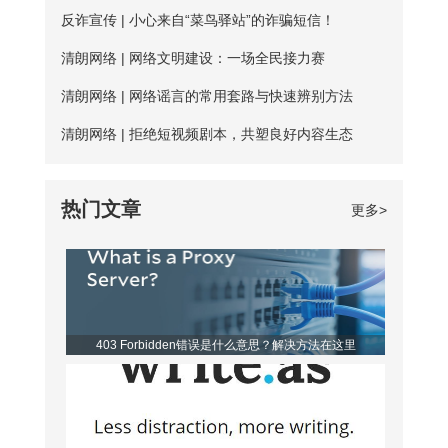
址”，填入新的DNS，然后“确定”
务器数量并不多； 三、连接不稳定：免
器，用户每天都能免费连接使用。普通用
反诈宣传 | 小心来自“菜鸟驿站”的诈骗短信！
费服务器没有专人维护，并且服务器不稳
户每天的免费时长为20分钟，若是新用
清朗网络 | 网络文明建设：一场全民接力赛
定，并且任何人都可以使用，影响使用效
户，那么前三天将不受该时长约束。 爱加
清朗网络 | 网络谣言的常用套路与快速辨别方法
果； 四、无法多平台全方位支持，后续
速App下载 如何寻找到免费服务器？ 爱
清朗网络 | 拒绝短视频剧本，共塑良好内容生态
保障能力弱。 【爱加速的优点】 大家如
加速静态ip所拥有的代理ip资源非常丰富，
果长期需要使用加速器，建议大家选择使
该如何从海量服务器中找到免费的呢？进
热门文章
更多>
用爱加速。爱加速作为国内加速器软件的
入详细列表页，你会发现免费服务器后方
佼佼者，收
都带有蓝色的“免费”二字，非常亮眼，很
容易区分开。借助“搜索”功能，你还可以
筛选出所有的免费节点，对比起来更便
403 Forbidden错误是什么意思？解决方法在这里
利。 爱加速是一款非常优秀的静态ip代
理软件，它的代理ip地址来