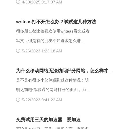
Forbidden错误提示。那么，403
4/30/2025 9:17:07 AM
forbidden是什么意思呢？出现403
Forbidden错误该怎么解决？ 403
writeas打不开怎么办？试试这几种方法
Forbidden是HTTP协议中的一个状态码
很多朋友都比较喜欢使用writeas看文或者
(Status Code)。可以简单的理解为没有权
写文，但是有的朋友不知道该怎么进
限访问此站。该状态表示服务器理解了本
writeas，或者是遇到网站打不开的情况。
5/26/2023 1:23:18 AM
次请求但是拒绝执行该任务，该请求不该
那么具体要如何操作呢？以下是一些可能
重发给服务器。在HTTP请求的方法不
有用的解决方法，大家可以试试看。
为什么移动网络无法访问部分网站，怎么样才能
是“HEAD”，并且服务器想让客户端知道为
【解决方法】 （一）、更换网址后缀 有
解决呢？
是不是有很多小伙伴遇到过这种情况：明
什么没有权限的情况下，服务器应该在返
很多用户发现收藏夹里的writeas网站打不
明之前电信/联通的网能打开的页面，为什
回的信息中描述拒绝的理由。 每当出现
开，大家可以把原来的网址后缀更换成
么换了移动网后就进不去了呢？是什么原
5/22/2023 9:41:22 AM
这个403错误，表示服务器理解了本次请
xyz，很多小伙伴们反馈这样就可以打开
因导致移动网络打不开这些网页的呢？
求但是拒绝执行该任务，该请求不该重发
了。 （二）、更换网络 据部分小伙伴们
页面打不开可能和以下两点有关系：其
免费试用三天的加速器—爱加速
给服务器。通常由于服务器上文件或目录
反馈，wifi网不好打开网站，需要切换成流
一，可能是网间互联出口质量差，移动用