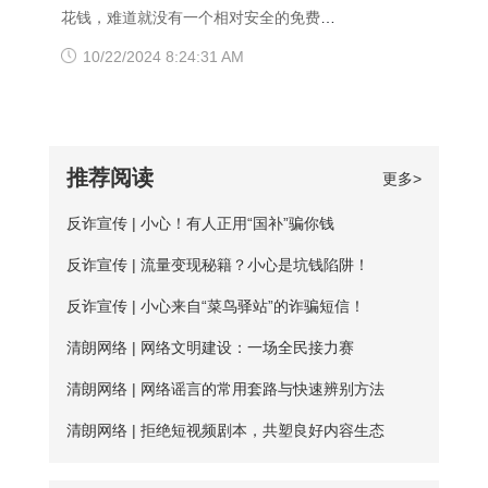
器，说不定某个就可以打开网址了。
响应或者无结果。 要解决移动网络无法
务。 很多人为图方便，或者由于资金原
花钱，难道就没有一个相对安全的免费代
【爱加速使用说明】 1、在官网下载爱加
访问的情况，可以尝试使用以下三种方法
因，选择使用免费加速工具，殊不知无论
理ip地址获取方法吗？虽然靠谱的代理ip软
10/22/2024 8:24:31 AM
速APP，用手机号注册账号，登录爱加速
解决： 一、修改DNS设置 打开“控制面
从质量、安全性还是体验感这些方面免费
件以付费业务为主，但它们一般也都会提
账号 爱加速App下载 2、在【爱加速】
板”-“网络和Internet”-“网络和共享中
加速器相较于优质加速器都相差甚远。
供免费服务器或者新手试用福利，这类白
APP内搜索电信/联通
心”-“更改适配器设置”，右击你所连接的网
【免费加速器的缺陷】 一、安全性无法保
嫖机会可以抓牢。 对于想长期获取免费
推荐阅读
更多>
络，打开“属性”框。找到并点击“Internet协
障：免费服务器在隐匿方面比较薄弱；
代理ip地址的用户来说，爱加速静态ip代理
议版本4（TCP/IPv4）”选项，点击“属
反诈宣传 | 小心！有人正用“国补”骗你钱
二、服务器可用率低：服务器的购买与维
会是更好的选择。爱加速一直坚持提供免
性”按钮。勾选“使用下面的DNS服务器地
护是需要一定资金的，真正可用的免费服
反诈宣传 | 流量变现秘籍？小心是坑钱陷阱！
费试用服务，精心挑选出50多台免费服务
址”，填入新的DNS，然后“确定”
务器数量并不多； 三、连接不稳定：免
器，用户每天都能免费连接使用。普通用
反诈宣传 | 小心来自“菜鸟驿站”的诈骗短信！
费服务器没有专人维护，并且服务器不稳
户每天的免费时长为20分钟，若是新用
清朗网络 | 网络文明建设：一场全民接力赛
定，并且任何人都可以使用，影响使用效
户，那么前三天将不受该时长约束。 爱加
清朗网络 | 网络谣言的常用套路与快速辨别方法
果； 四、无法多平台全方位支持，后续
速App下载 如何寻找到免费服务器？ 爱
清朗网络 | 拒绝短视频剧本，共塑良好内容生态
保障能力弱。 【爱加速的优点】 大家如
加速静态ip所拥有的代理ip资源非常丰富，
果长期需要使用加速器，建议大家选择使
该如何从海量服务器中找到免费的呢？进