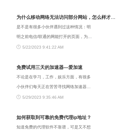
次请求但是拒绝执行该任务，该请求不该
那么具体要如何操作呢？以下是一些可能
重发给服务器。在HTTP请求的方法不
有用的解决方法，大家可以试试看。
为什么移动网络无法访问部分网站，怎么样才能
是“HEAD”，并且服务器想让客户端知道为
【解决方法】 （一）、更换网址后缀 有
解决呢？
是不是有很多小伙伴遇到过这种情况：明
什么没有权限的情况下，服务器应该在返
很多用户发现收藏夹里的writeas网站打不
明之前电信/联通的网能打开的页面，为什
回的信息中描述拒绝的理由。 每当出现
开，大家可以把原来的网址后缀更换成
么换了移动网后就进不去了呢？是什么原
5/22/2023 9:41:22 AM
这个403错误，表示服务器理解了本次请
xyz，很多小伙伴们反馈这样就可以打开
因导致移动网络打不开这些网页的呢？
求但是拒绝执行该任务，该请求不该重发
了。 （二）、更换网络 据部分小伙伴们
页面打不开可能和以下两点有关系：其
免费试用三天的加速器—爱加速
给服务器。通常由于服务器上文件或目录
反馈，wifi网不好打开网站，需要切换成流
一，可能是网间互联出口质量差，移动用
不论是在学习，工作，娱乐方面，有很多
的权限设置导致，比如IIS或者apache设置
量，如果换流量也不好使的话，推荐大家
户访问电信联通资源对方设置网络限制；
小伙伴们每天正在苦苦寻找网络加速器，
了访问权限不当。如果服务器不想提供任
下载爱加速，把网络切换成其他运营商，
另外也可能是有些小网站在配置.dns服务
今天给大家推荐一个好用的加速器——爱
5/29/2023 9:35:46 AM
何反馈信息的情况下，服务器可以用404
其他城市，这样或许有用。 （三）、更
器的时候，漏配了移动用户，导致dns解
加速。新用户注册登录账号享受3天的免费
Not Found代
换其他浏览器 有的时候可能是因为浏览器
析无结果，这种网站一般都是小网站，对
时间，大家可以在这段时间里摸索合适自
如何获取到可靠的免费代理ip地址？
不兼容，建议大家多尝试几种不同的浏览
移动dns扩容的dns地址段不识别，解析无
己的服务器，再决定是否要购买套餐服
知道免费的代理软件不靠谱，可是又不想