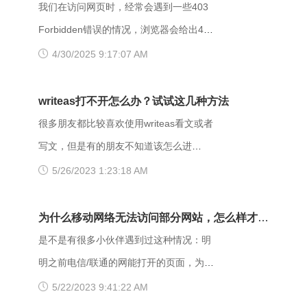
里
我们在访问网页时，经常会遇到一些403
Forbidden错误的情况，浏览器会给出403
Forbidden错误提示。那么，403
4/30/2025 9:17:07 AM
forbidden是什么意思呢？出现403
Forbidden错误该怎么解决？ 403
writeas打不开怎么办？试试这几种方法
Forbidden是HTTP协议中的一个状态码
很多朋友都比较喜欢使用writeas看文或者
(Status Code)。可以简单的理解为没有权
写文，但是有的朋友不知道该怎么进
限访问此站。该状态表示服务器理解了本
writeas，或者是遇到网站打不开的情况。
5/26/2023 1:23:18 AM
次请求但是拒绝执行该任务，该请求不该
那么具体要如何操作呢？以下是一些可能
重发给服务器。在HTTP请求的方法不
有用的解决方法，大家可以试试看。
为什么移动网络无法访问部分网站，怎么样才能
是“HEAD”，并且服务器想让客户端知道为
【解决方法】 （一）、更换网址后缀 有
解决呢？
是不是有很多小伙伴遇到过这种情况：明
什么没有权限的情况下，服务器应该在返
很多用户发现收藏夹里的writeas网站打不
明之前电信/联通的网能打开的页面，为什
回的信息中描述拒绝的理由。 每当出现
开，大家可以把原来的网址后缀更换成
么换了移动网后就进不去了呢？是什么原
5/22/2023 9:41:22 AM
这个403错误，表示服务器理解了本次请
xyz，很多小伙伴们反馈这样就可以打开