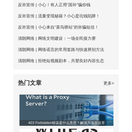
议版本4（TCP/IPv4）”选项，点击“属
反诈宣传 | 小心！有人正用“国补”骗你钱
二、服务器可用率低：服务器的购买与维
会是更好的选择。爱加速一直坚持提供免
性”按钮。勾选“使用下面的DNS服务器地
护是需要一定资金的，真正可用的免费服
反诈宣传 | 流量变现秘籍？小心是坑钱陷阱！
费试用服务，精心挑选出50多台免费服务
址”，填入新的DNS，然后“确定”
务器数量并不多； 三、连接不稳定：免
器，用户每天都能免费连接使用。普通用
反诈宣传 | 小心来自“菜鸟驿站”的诈骗短信！
费服务器没有专人维护，并且服务器不稳
户每天的免费时长为20分钟，若是新用
清朗网络 | 网络文明建设：一场全民接力赛
定，并且任何人都可以使用，影响使用效
户，那么前三天将不受该时长约束。 爱加
清朗网络 | 网络谣言的常用套路与快速辨别方法
果； 四、无法多平台全方位支持，后续
速App下载 如何寻找到免费服务器？ 爱
清朗网络 | 拒绝短视频剧本，共塑良好内容生态
保障能力弱。 【爱加速的优点】 大家如
加速静态ip所拥有的代理ip资源非常丰富，
果长期需要使用加速器，建议大家选择使
该如何从海量服务器中找到免费的呢？进
热门文章
更多>
用爱加速。爱加速作为国内加速器软件的
入详细列表页，你会发现免费服务器后方
佼佼者，收
都带有蓝色的“免费”二字，非常亮眼，很
容易区分开。借助“搜索”功能，你还可以
筛选出所有的免费节点，对比起来更便
403 Forbidden错误是什么意思？解决方法在这里
利。 爱加速是一款非常优秀的静态ip代