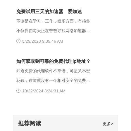
因导致移动网络打不开这些网页的呢？
求但是拒绝执行该任务，该请求不该重发
了。 （二）、更换网络 据部分小伙伴们
页面打不开可能和以下两点有关系：其
免费试用三天的加速器—爱加速
给服务器。通常由于服务器上文件或目录
反馈，wifi网不好打开网站，需要切换成流
一，可能是网间互联出口质量差，移动用
不论是在学习，工作，娱乐方面，有很多
的权限设置导致，比如IIS或者apache设置
量，如果换流量也不好使的话，推荐大家
户访问电信联通资源对方设置网络限制；
小伙伴们每天正在苦苦寻找网络加速器，
了访问权限不当。如果服务器不想提供任
下载爱加速，把网络切换成其他运营商，
另外也可能是有些小网站在配置.dns服务
今天给大家推荐一个好用的加速器——爱
5/29/2023 9:35:46 AM
何反馈信息的情况下，服务器可以用404
其他城市，这样或许有用。 （三）、更
器的时候，漏配了移动用户，导致dns解
加速。新用户注册登录账号享受3天的免费
Not Found代
换其他浏览器 有的时候可能是因为浏览器
析无结果，这种网站一般都是小网站，对
时间，大家可以在这段时间里摸索合适自
如何获取到可靠的免费代理ip地址？
不兼容，建议大家多尝试几种不同的浏览
移动dns扩容的dns地址段不识别，解析无
己的服务器，再决定是否要购买套餐服
知道免费的代理软件不靠谱，可是又不想
器，说不定某个就可以打开网址了。
响应或者无结果。 要解决移动网络无法
务。 很多人为图方便，或者由于资金原
花钱，难道就没有一个相对安全的免费代
【爱加速使用说明】 1、在官网下载爱加
访问的情况，可以尝试使用以下三种方法
因，选择使用免费加速工具，殊不知无论
理ip地址获取方法吗？虽然靠谱的代理ip软
10/22/2024 8:24:31 AM
速APP，用手机号注册账号，登录爱加速
解决： 一、修改DNS设置 打开“控制面
从质量、安全性还是体验感这些方面免费
件以付费业务为主，但它们一般也都会提
账号 爱加速App下载 2、在【爱加速】
板”-“网络和Internet”-“网络和共享中
加速器相较于优质加速器都相差甚远。
供免费服务器或者新手试用福利，这类白
APP内搜索电信/联通
心”-“更改适配器设置”，右击你所连接的网
【免费加速器的缺陷】 一、安全性无法保
嫖机会可以抓牢。 对于想长期获取免费
推荐阅读
更多>
络，打开“属性”框。找到并点击“Internet协
障：免费服务器在隐匿方面比较薄弱；
代理ip地址的用户来说，爱加速静态ip代理