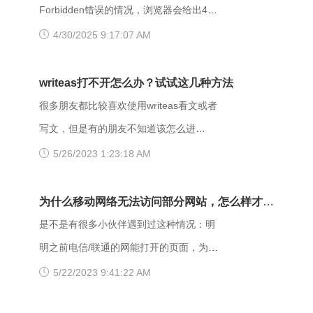
Forbidden错误的情况，浏览器会给出403
Forbidden错误提示。那么，403
4/30/2025 9:17:07 AM
forbidden是什么意思呢？出现403
Forbidden错误该怎么解决？ 403
writeas打不开怎么办？试试这几种方法
Forbidden是HTTP协议中的一个状态码
很多朋友都比较喜欢使用writeas看文或者
(Status Code)。可以简单的理解为没有权
写文，但是有的朋友不知道该怎么进
限访问此站。该状态表示服务器理解了本
writeas，或者是遇到网站打不开的情况。
5/26/2023 1:23:18 AM
次请求但是拒绝执行该任务，该请求不该
那么具体要如何操作呢？以下是一些可能
重发给服务器。在HTTP请求的方法不
有用的解决方法，大家可以试试看。
为什么移动网络无法访问部分网站，怎么样才能
是“HEAD”，并且服务器想让客户端知道为
【解决方法】 （一）、更换网址后缀 有
解决呢？
是不是有很多小伙伴遇到过这种情况：明
什么没有权限的情况下，服务器应该在返
很多用户发现收藏夹里的writeas网站打不
明之前电信/联通的网能打开的页面，为什
回的信息中描述拒绝的理由。 每当出现
开，大家可以把原来的网址后缀更换成
么换了移动网后就进不去了呢？是什么原
5/22/2023 9:41:22 AM
这个403错误，表示服务器理解了本次请
xyz，很多小伙伴们反馈这样就可以打开
因导致移动网络打不开这些网页的呢？
求但是拒绝执行该任务，该请求不该重发