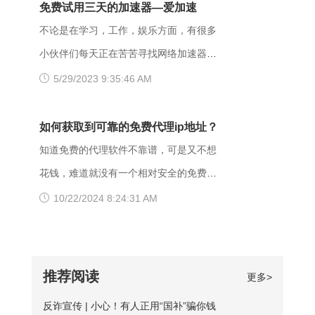
了。 （二）、更换网络 据部分小伙伴们
页面打不开可能和以下两点有关系：其
免费试用三天的加速器—爱加速
给服务器。通常由于服务器上文件或目录
反馈，wifi网不好打开网站，需要切换成流
一，可能是网间互联出口质量差，移动用
不论是在学习，工作，娱乐方面，有很多
的权限设置导致，比如IIS或者apache设置
量，如果换流量也不好使的话，推荐大家
户访问电信联通资源对方设置网络限制；
小伙伴们每天正在苦苦寻找网络加速器，
了访问权限不当。如果服务器不想提供任
下载爱加速，把网络切换成其他运营商，
另外也可能是有些小网站在配置.dns服务
今天给大家推荐一个好用的加速器——爱
5/29/2023 9:35:46 AM
何反馈信息的情况下，服务器可以用404
其他城市，这样或许有用。 （三）、更
器的时候，漏配了移动用户，导致dns解
加速。新用户注册登录账号享受3天的免费
Not Found代
换其他浏览器 有的时候可能是因为浏览器
析无结果，这种网站一般都是小网站，对
时间，大家可以在这段时间里摸索合适自
如何获取到可靠的免费代理ip地址？
不兼容，建议大家多尝试几种不同的浏览
移动dns扩容的dns地址段不识别，解析无
己的服务器，再决定是否要购买套餐服
知道免费的代理软件不靠谱，可是又不想
器，说不定某个就可以打开网址了。
响应或者无结果。 要解决移动网络无法
务。 很多人为图方便，或者由于资金原
花钱，难道就没有一个相对安全的免费代
【爱加速使用说明】 1、在官网下载爱加
访问的情况，可以尝试使用以下三种方法
因，选择使用免费加速工具，殊不知无论
理ip地址获取方法吗？虽然靠谱的代理ip软
10/22/2024 8:24:31 AM
速APP，用手机号注册账号，登录爱加速
解决： 一、修改DNS设置 打开“控制面
从质量、安全性还是体验感这些方面免费
件以付费业务为主，但它们一般也都会提
账号 爱加速App下载 2、在【爱加速】
板”-“网络和Internet”-“网络和共享中
加速器相较于优质加速器都相差甚远。
供免费服务器或者新手试用福利，这类白
APP内搜索电信/联通
心”-“更改适配器设置”，右击你所连接的网
【免费加速器的缺陷】 一、安全性无法保
嫖机会可以抓牢。 对于想长期获取免费
推荐阅读
更多>
络，打开“属性”框。找到并点击“Internet协
障：免费服务器在隐匿方面比较薄弱；
代理ip地址的用户来说，爱加速静态ip代理
议版本4（TCP/IPv4）”选项，点击“属
反诈宣传 | 小心！有人正用“国补”骗你钱
二、服务器可用率低：服务器的购买与维
会是更好的选择。爱加速一直坚持提供免