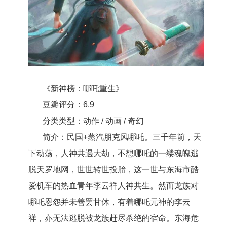
《新神榜：哪吒重生》
豆瓣评分：6.9
分类类型：动作 / 动画 / 奇幻
简介：民国+蒸汽朋克风哪吒。三千年前，天
下动荡，人神共遇大劫，不想哪吒的一缕魂魄逃
脱天罗地网，世世转世投胎，这一世与东海市酷
爱机车的热血青年李云祥人神共生。然而龙族对
哪吒恩怨并未善罢甘休，有着哪吒元神的李云
祥，亦无法逃脱被龙族赶尽杀绝的宿命。东海危