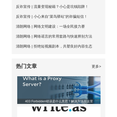
性”按钮。勾选“使用下面的DNS服务器地
护是需要一定资金的，真正可用的免费服
反诈宣传 | 流量变现秘籍？小心是坑钱陷阱！
费试用服务，精心挑选出50多台免费服务
址”，填入新的DNS，然后“确定”
务器数量并不多； 三、连接不稳定：免
器，用户每天都能免费连接使用。普通用
反诈宣传 | 小心来自“菜鸟驿站”的诈骗短信！
费服务器没有专人维护，并且服务器不稳
户每天的免费时长为20分钟，若是新用
清朗网络 | 网络文明建设：一场全民接力赛
定，并且任何人都可以使用，影响使用效
户，那么前三天将不受该时长约束。 爱加
清朗网络 | 网络谣言的常用套路与快速辨别方法
果； 四、无法多平台全方位支持，后续
速App下载 如何寻找到免费服务器？ 爱
清朗网络 | 拒绝短视频剧本，共塑良好内容生态
保障能力弱。 【爱加速的优点】 大家如
加速静态ip所拥有的代理ip资源非常丰富，
果长期需要使用加速器，建议大家选择使
该如何从海量服务器中找到免费的呢？进
热门文章
更多>
用爱加速。爱加速作为国内加速器软件的
入详细列表页，你会发现免费服务器后方
佼佼者，收
都带有蓝色的“免费”二字，非常亮眼，很
容易区分开。借助“搜索”功能，你还可以
筛选出所有的免费节点，对比起来更便
403 Forbidden错误是什么意思？解决方法在这里
利。 爱加速是一款非常优秀的静态ip代
理软件，它的代理ip地址来