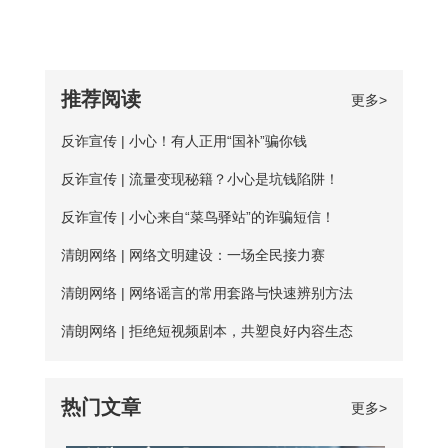
速APP，用手机号注册账号，登录爱加速
解决： 一、修改DNS设置 打开“控制面
从质量、安全性还是体验感这些方面免费
件以付费业务为主，但它们一般也都会提
账号 爱加速App下载 2、在【爱加速】
板”-“网络和Internet”-“网络和共享中
加速器相较于优质加速器都相差甚远。
供免费服务器或者新手试用福利，这类白
APP内搜索电信/联通
心”-“更改适配器设置”，右击你所连接的网
【免费加速器的缺陷】 一、安全性无法保
嫖机会可以抓牢。 对于想长期获取免费
推荐阅读
更多>
络，打开“属性”框。找到并点击“Internet协
障：免费服务器在隐匿方面比较薄弱；
代理ip地址的用户来说，爱加速静态ip代理
议版本4（TCP/IPv4）”选项，点击“属
反诈宣传 | 小心！有人正用“国补”骗你钱
二、服务器可用率低：服务器的购买与维
会是更好的选择。爱加速一直坚持提供免
性”按钮。勾选“使用下面的DNS服务器地
护是需要一定资金的，真正可用的免费服
反诈宣传 | 流量变现秘籍？小心是坑钱陷阱！
费试用服务，精心挑选出50多台免费服务
址”，填入新的DNS，然后“确定”
务器数量并不多； 三、连接不稳定：免
器，用户每天都能免费连接使用。普通用
反诈宣传 | 小心来自“菜鸟驿站”的诈骗短信！
费服务器没有专人维护，并且服务器不稳
户每天的免费时长为20分钟，若是新用
清朗网络 | 网络文明建设：一场全民接力赛
定，并且任何人都可以使用，影响使用效
户，那么前三天将不受该时长约束。 爱加
清朗网络 | 网络谣言的常用套路与快速辨别方法
果； 四、无法多平台全方位支持，后续
速App下载 如何寻找到免费服务器？ 爱
清朗网络 | 拒绝短视频剧本，共塑良好内容生态
保障能力弱。 【爱加速的优点】 大家如
加速静态ip所拥有的代理ip资源非常丰富，
果长期需要使用加速器，建议大家选择使
该如何从海量服务器中找到免费的呢？进
热门文章
更多>
用爱加速。爱加速作为国内加速器软件的
入详细列表页，你会发现免费服务器后方
佼佼者，收
都带有蓝色的“免费”二字，非常亮眼，很