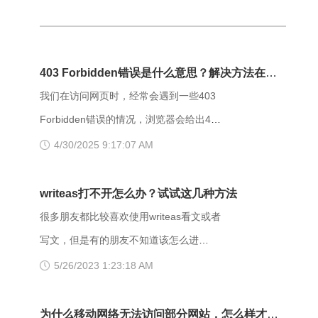
403 Forbidden错误是什么意思？解决方法在这
里
我们在访问网页时，经常会遇到一些403
Forbidden错误的情况，浏览器会给出403
Forbidden错误提示。那么，403
4/30/2025 9:17:07 AM
forbidden是什么意思呢？出现403
Forbidden错误该怎么解决？ 403
writeas打不开怎么办？试试这几种方法
Forbidden是HTTP协议中的一个状态码
很多朋友都比较喜欢使用writeas看文或者
(Status Code)。可以简单的理解为没有权
写文，但是有的朋友不知道该怎么进
限访问此站。该状态表示服务器理解了本
writeas，或者是遇到网站打不开的情况。
5/26/2023 1:23:18 AM
次请求但是拒绝执行该任务，该请求不该
那么具体要如何操作呢？以下是一些可能
重发给服务器。在HTTP请求的方法不
有用的解决方法，大家可以试试看。
为什么移动网络无法访问部分网站，怎么样才能