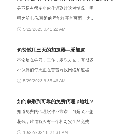
是“HEAD”，并且服务器想让客户端知道为
【解决方法】 （一）、更换网址后缀 有
解决呢？
是不是有很多小伙伴遇到过这种情况：明
什么没有权限的情况下，服务器应该在返
很多用户发现收藏夹里的writeas网站打不
明之前电信/联通的网能打开的页面，为什
回的信息中描述拒绝的理由。 每当出现
开，大家可以把原来的网址后缀更换成
么换了移动网后就进不去了呢？是什么原
5/22/2023 9:41:22 AM
这个403错误，表示服务器理解了本次请
xyz，很多小伙伴们反馈这样就可以打开
因导致移动网络打不开这些网页的呢？
求但是拒绝执行该任务，该请求不该重发
了。 （二）、更换网络 据部分小伙伴们
页面打不开可能和以下两点有关系：其
免费试用三天的加速器—爱加速
给服务器。通常由于服务器上文件或目录
反馈，wifi网不好打开网站，需要切换成流
一，可能是网间互联出口质量差，移动用
不论是在学习，工作，娱乐方面，有很多
的权限设置导致，比如IIS或者apache设置
量，如果换流量也不好使的话，推荐大家
户访问电信联通资源对方设置网络限制；
小伙伴们每天正在苦苦寻找网络加速器，
了访问权限不当。如果服务器不想提供任
下载爱加速，把网络切换成其他运营商，
另外也可能是有些小网站在配置.dns服务
今天给大家推荐一个好用的加速器——爱
5/29/2023 9:35:46 AM
何反馈信息的情况下，服务器可以用404
其他城市，这样或许有用。 （三）、更
器的时候，漏配了移动用户，导致dns解
加速。新用户注册登录账号享受3天的免费
Not Found代
换其他浏览器 有的时候可能是因为浏览器
析无结果，这种网站一般都是小网站，对
时间，大家可以在这段时间里摸索合适自
如何获取到可靠的免费代理ip地址？
不兼容，建议大家多尝试几种不同的浏览
移动dns扩容的dns地址段不识别，解析无
己的服务器，再决定是否要购买套餐服
知道免费的代理软件不靠谱，可是又不想
器，说不定某个就可以打开网址了。
响应或者无结果。 要解决移动网络无法
务。 很多人为图方便，或者由于资金原
花钱，难道就没有一个相对安全的免费代
【爱加速使用说明】 1、在官网下载爱加
访问的情况，可以尝试使用以下三种方法
因，选择使用免费加速工具，殊不知无论
理ip地址获取方法吗？虽然靠谱的代理ip软
10/22/2024 8:24:31 AM