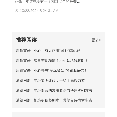
花钱，难道就没有一个相对安全的免费代
【爱加速使用说明】 1、在官网下载爱加
访问的情况，可以尝试使用以下三种方法
因，选择使用免费加速工具，殊不知无论
理ip地址获取方法吗？虽然靠谱的代理ip软
10/22/2024 8:24:31 AM
速APP，用手机号注册账号，登录爱加速
解决： 一、修改DNS设置 打开“控制面
从质量、安全性还是体验感这些方面免费
件以付费业务为主，但它们一般也都会提
账号 爱加速App下载 2、在【爱加速】
板”-“网络和Internet”-“网络和共享中
加速器相较于优质加速器都相差甚远。
供免费服务器或者新手试用福利，这类白
APP内搜索电信/联通
心”-“更改适配器设置”，右击你所连接的网
【免费加速器的缺陷】 一、安全性无法保
嫖机会可以抓牢。 对于想长期获取免费
推荐阅读
更多>
络，打开“属性”框。找到并点击“Internet协
障：免费服务器在隐匿方面比较薄弱；
代理ip地址的用户来说，爱加速静态ip代理
议版本4（TCP/IPv4）”选项，点击“属
反诈宣传 | 小心！有人正用“国补”骗你钱
二、服务器可用率低：服务器的购买与维
会是更好的选择。爱加速一直坚持提供免
性”按钮。勾选“使用下面的DNS服务器地
护是需要一定资金的，真正可用的免费服
反诈宣传 | 流量变现秘籍？小心是坑钱陷阱！
费试用服务，精心挑选出50多台免费服务
址”，填入新的DNS，然后“确定”
务器数量并不多； 三、连接不稳定：免
器，用户每天都能免费连接使用。普通用
反诈宣传 | 小心来自“菜鸟驿站”的诈骗短信！
费服务器没有专人维护，并且服务器不稳
户每天的免费时长为20分钟，若是新用
清朗网络 | 网络文明建设：一场全民接力赛
定，并且任何人都可以使用，影响使用效
户，那么前三天将不受该时长约束。 爱加
清朗网络 | 网络谣言的常用套路与快速辨别方法
果； 四、无法多平台全方位支持，后续
速App下载 如何寻找到免费服务器？ 爱
清朗网络 | 拒绝短视频剧本，共塑良好内容生态
保障能力弱。 【爱加速的优点】 大家如
加速静态ip所拥有的代理ip资源非常丰富，
果长期需要使用加速器，建议大家选择使
该如何从海量服务器中找到免费的呢？进