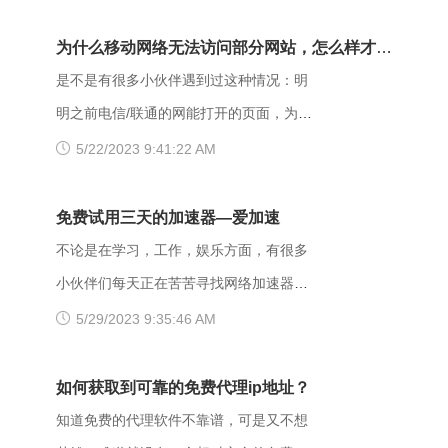
次请求但是拒绝执行该任务，该请求不该
那么具体要如何操作呢？以下是一些可能
重发给服务器。在HTTP请求的方法不
有用的解决方法，大家可以试试看。
为什么移动网络无法访问部分网站，怎么样才能
是“HEAD”，并且服务器想让客户端知道为
【解决方法】 （一）、更换网址后缀 有
解决呢？
是不是有很多小伙伴遇到过这种情况：明
什么没有权限的情况下，服务器应该在返
很多用户发现收藏夹里的writeas网站打不
明之前电信/联通的网能打开的页面，为什
回的信息中描述拒绝的理由。 每当出现
开，大家可以把原来的网址后缀更换成
么换了移动网后就进不去了呢？是什么原
5/22/2023 9:41:22 AM
这个403错误，表示服务器理解了本次请
xyz，很多小伙伴们反馈这样就可以打开
因导致移动网络打不开这些网页的呢？
求但是拒绝执行该任务，该请求不该重发
了。 （二）、更换网络 据部分小伙伴们
页面打不开可能和以下两点有关系：其
免费试用三天的加速器—爱加速
给服务器。通常由于服务器上文件或目录
反馈，wifi网不好打开网站，需要切换成流
一，可能是网间互联出口质量差，移动用
不论是在学习，工作，娱乐方面，有很多
的权限设置导致，比如IIS或者apache设置
量，如果换流量也不好使的话，推荐大家
户访问电信联通资源对方设置网络限制；
小伙伴们每天正在苦苦寻找网络加速器，
了访问权限不当。如果服务器不想提供任
下载爱加速，把网络切换成其他运营商，
另外也可能是有些小网站在配置.dns服务
今天给大家推荐一个好用的加速器——爱
5/29/2023 9:35:46 AM
何反馈信息的情况下，服务器可以用404
其他城市，这样或许有用。 （三）、更
器的时候，漏配了移动用户，导致dns解
加速。新用户注册登录账号享受3天的免费
Not Found代
换其他浏览器 有的时候可能是因为浏览器
析无结果，这种网站一般都是小网站，对
时间，大家可以在这段时间里摸索合适自
如何获取到可靠的免费代理ip地址？
不兼容，建议大家多尝试几种不同的浏览
移动dns扩容的dns地址段不识别，解析无
己的服务器，再决定是否要购买套餐服
知道免费的代理软件不靠谱，可是又不想
器，说不定某个就可以打开网址了。
响应或者无结果。 要解决移动网络无法
务。 很多人为图方便，或者由于资金原