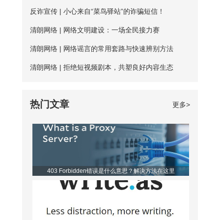
址”，填入新的DNS，然后“确定”
务器数量并不多； 三、连接不稳定：免
器，用户每天都能免费连接使用。普通用
反诈宣传 | 小心来自“菜鸟驿站”的诈骗短信！
费服务器没有专人维护，并且服务器不稳
户每天的免费时长为20分钟，若是新用
清朗网络 | 网络文明建设：一场全民接力赛
定，并且任何人都可以使用，影响使用效
户，那么前三天将不受该时长约束。 爱加
清朗网络 | 网络谣言的常用套路与快速辨别方法
果； 四、无法多平台全方位支持，后续
速App下载 如何寻找到免费服务器？ 爱
清朗网络 | 拒绝短视频剧本，共塑良好内容生态
保障能力弱。 【爱加速的优点】 大家如
加速静态ip所拥有的代理ip资源非常丰富，
果长期需要使用加速器，建议大家选择使
该如何从海量服务器中找到免费的呢？进
热门文章
更多>
用爱加速。爱加速作为国内加速器软件的
入详细列表页，你会发现免费服务器后方
佼佼者，收
都带有蓝色的“免费”二字，非常亮眼，很
容易区分开。借助“搜索”功能，你还可以
筛选出所有的免费节点，对比起来更便
403 Forbidden错误是什么意思？解决方法在这里
利。 爱加速是一款非常优秀的静态ip代
理软件，它的代理ip地址来