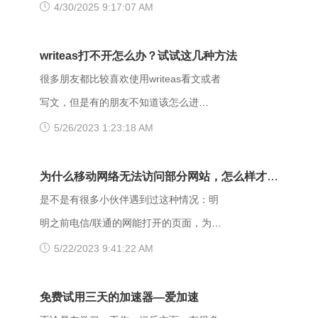
Forbidden错误提示。那么，403
4/30/2025 9:17:07 AM
forbidden是什么意思呢？出现403
Forbidden错误该怎么解决？ 403
writeas打不开怎么办？试试这几种方法
Forbidden是HTTP协议中的一个状态码
很多朋友都比较喜欢使用writeas看文或者
(Status Code)。可以简单的理解为没有权
写文，但是有的朋友不知道该怎么进
限访问此站。该状态表示服务器理解了本
writeas，或者是遇到网站打不开的情况。
5/26/2023 1:23:18 AM
次请求但是拒绝执行该任务，该请求不该
那么具体要如何操作呢？以下是一些可能
重发给服务器。在HTTP请求的方法不
有用的解决方法，大家可以试试看。
为什么移动网络无法访问部分网站，怎么样才能
是“HEAD”，并且服务器想让客户端知道为
【解决方法】 （一）、更换网址后缀 有
解决呢？
是不是有很多小伙伴遇到过这种情况：明
什么没有权限的情况下，服务器应该在返
很多用户发现收藏夹里的writeas网站打不
明之前电信/联通的网能打开的页面，为什
回的信息中描述拒绝的理由。 每当出现
开，大家可以把原来的网址后缀更换成
么换了移动网后就进不去了呢？是什么原
5/22/2023 9:41:22 AM
这个403错误，表示服务器理解了本次请
xyz，很多小伙伴们反馈这样就可以打开
因导致移动网络打不开这些网页的呢？
求但是拒绝执行该任务，该请求不该重发
了。 （二）、更换网络 据部分小伙伴们
页面打不开可能和以下两点有关系：其
免费试用三天的加速器—爱加速
给服务器。通常由于服务器上文件或目录
反馈，wifi网不好打开网站，需要切换成流
一，可能是网间互联出口质量差，移动用