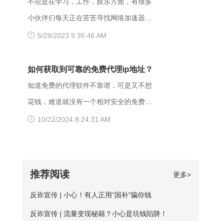
不论是在学习，工作，娱乐方面，有很多
的权限设置导致，比如IIS或者apache设置
量，如果换流量也不好使的话，推荐大家
户访问电信联通资源对方设置网络限制；
小伙伴们每天正在苦苦寻找网络加速器，
了访问权限不当。如果服务器不想提供任
下载爱加速，把网络切换成其他运营商，
另外也可能是有些小网站在配置.dns服务
今天给大家推荐一个好用的加速器——爱
5/29/2023 9:35:46 AM
何反馈信息的情况下，服务器可以用404
其他城市，这样或许有用。 （三）、更
器的时候，漏配了移动用户，导致dns解
加速。新用户注册登录账号享受3天的免费
Not Found代
换其他浏览器 有的时候可能是因为浏览器
析无结果，这种网站一般都是小网站，对
时间，大家可以在这段时间里摸索合适自
如何获取到可靠的免费代理ip地址？
不兼容，建议大家多尝试几种不同的浏览
移动dns扩容的dns地址段不识别，解析无
己的服务器，再决定是否要购买套餐服
知道免费的代理软件不靠谱，可是又不想
器，说不定某个就可以打开网址了。
响应或者无结果。 要解决移动网络无法
务。 很多人为图方便，或者由于资金原
花钱，难道就没有一个相对安全的免费代
【爱加速使用说明】 1、在官网下载爱加
访问的情况，可以尝试使用以下三种方法
因，选择使用免费加速工具，殊不知无论
理ip地址获取方法吗？虽然靠谱的代理ip软
10/22/2024 8:24:31 AM
速APP，用手机号注册账号，登录爱加速
解决： 一、修改DNS设置 打开“控制面
从质量、安全性还是体验感这些方面免费
件以付费业务为主，但它们一般也都会提
账号 爱加速App下载 2、在【爱加速】
板”-“网络和Internet”-“网络和共享中
加速器相较于优质加速器都相差甚远。
供免费服务器或者新手试用福利，这类白
APP内搜索电信/联通
心”-“更改适配器设置”，右击你所连接的网
【免费加速器的缺陷】 一、安全性无法保
嫖机会可以抓牢。 对于想长期获取免费
推荐阅读
更多>
络，打开“属性”框。找到并点击“Internet协
障：免费服务器在隐匿方面比较薄弱；
代理ip地址的用户来说，爱加速静态ip代理
议版本4（TCP/IPv4）”选项，点击“属
反诈宣传 | 小心！有人正用“国补”骗你钱
二、服务器可用率低：服务器的购买与维
会是更好的选择。爱加速一直坚持提供免
性”按钮。勾选“使用下面的DNS服务器地
护是需要一定资金的，真正可用的免费服
反诈宣传 | 流量变现秘籍？小心是坑钱陷阱！
费试用服务，精心挑选出50多台免费服务