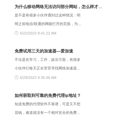
重发给服务器。在HTTP请求的方法不
有用的解决方法，大家可以试试看。
为什么移动网络无法访问部分网站，怎么样才能
是“HEAD”，并且服务器想让客户端知道为
【解决方法】 （一）、更换网址后缀 有
解决呢？
是不是有很多小伙伴遇到过这种情况：明
什么没有权限的情况下，服务器应该在返
很多用户发现收藏夹里的writeas网站打不
明之前电信/联通的网能打开的页面，为什
回的信息中描述拒绝的理由。 每当出现
开，大家可以把原来的网址后缀更换成
么换了移动网后就进不去了呢？是什么原
5/22/2023 9:41:22 AM
这个403错误，表示服务器理解了本次请
xyz，很多小伙伴们反馈这样就可以打开
因导致移动网络打不开这些网页的呢？
求但是拒绝执行该任务，该请求不该重发
了。 （二）、更换网络 据部分小伙伴们
页面打不开可能和以下两点有关系：其
免费试用三天的加速器—爱加速
给服务器。通常由于服务器上文件或目录
反馈，wifi网不好打开网站，需要切换成流
一，可能是网间互联出口质量差，移动用
不论是在学习，工作，娱乐方面，有很多
的权限设置导致，比如IIS或者apache设置
量，如果换流量也不好使的话，推荐大家
户访问电信联通资源对方设置网络限制；
小伙伴们每天正在苦苦寻找网络加速器，
了访问权限不当。如果服务器不想提供任
下载爱加速，把网络切换成其他运营商，
另外也可能是有些小网站在配置.dns服务
今天给大家推荐一个好用的加速器——爱
5/29/2023 9:35:46 AM
何反馈信息的情况下，服务器可以用404
其他城市，这样或许有用。 （三）、更
器的时候，漏配了移动用户，导致dns解
加速。新用户注册登录账号享受3天的免费
Not Found代
换其他浏览器 有的时候可能是因为浏览器
析无结果，这种网站一般都是小网站，对
时间，大家可以在这段时间里摸索合适自
如何获取到可靠的免费代理ip地址？
不兼容，建议大家多尝试几种不同的浏览
移动dns扩容的dns地址段不识别，解析无
己的服务器，再决定是否要购买套餐服
知道免费的代理软件不靠谱，可是又不想
器，说不定某个就可以打开网址了。
响应或者无结果。 要解决移动网络无法
务。 很多人为图方便，或者由于资金原
花钱，难道就没有一个相对安全的免费代