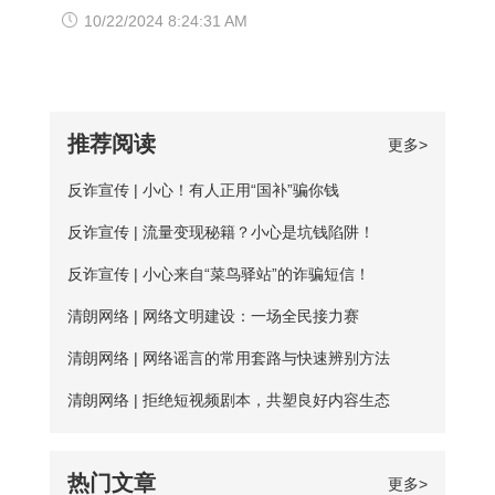
【爱加速使用说明】 1、在官网下载爱加
访问的情况，可以尝试使用以下三种方法
因，选择使用免费加速工具，殊不知无论
理ip地址获取方法吗？虽然靠谱的代理ip软
10/22/2024 8:24:31 AM
速APP，用手机号注册账号，登录爱加速
解决： 一、修改DNS设置 打开“控制面
从质量、安全性还是体验感这些方面免费
件以付费业务为主，但它们一般也都会提
账号 爱加速App下载 2、在【爱加速】
板”-“网络和Internet”-“网络和共享中
加速器相较于优质加速器都相差甚远。
供免费服务器或者新手试用福利，这类白
APP内搜索电信/联通
心”-“更改适配器设置”，右击你所连接的网
【免费加速器的缺陷】 一、安全性无法保
嫖机会可以抓牢。 对于想长期获取免费
推荐阅读
更多>
络，打开“属性”框。找到并点击“Internet协
障：免费服务器在隐匿方面比较薄弱；
代理ip地址的用户来说，爱加速静态ip代理
议版本4（TCP/IPv4）”选项，点击“属
反诈宣传 | 小心！有人正用“国补”骗你钱
二、服务器可用率低：服务器的购买与维
会是更好的选择。爱加速一直坚持提供免
性”按钮。勾选“使用下面的DNS服务器地
护是需要一定资金的，真正可用的免费服
反诈宣传 | 流量变现秘籍？小心是坑钱陷阱！
费试用服务，精心挑选出50多台免费服务
址”，填入新的DNS，然后“确定”
务器数量并不多； 三、连接不稳定：免
器，用户每天都能免费连接使用。普通用
反诈宣传 | 小心来自“菜鸟驿站”的诈骗短信！
费服务器没有专人维护，并且服务器不稳
户每天的免费时长为20分钟，若是新用
清朗网络 | 网络文明建设：一场全民接力赛
定，并且任何人都可以使用，影响使用效
户，那么前三天将不受该时长约束。 爱加
清朗网络 | 网络谣言的常用套路与快速辨别方法
果； 四、无法多平台全方位支持，后续
速App下载 如何寻找到免费服务器？ 爱
清朗网络 | 拒绝短视频剧本，共塑良好内容生态
保障能力弱。 【爱加速的优点】 大家如
加速静态ip所拥有的代理ip资源非常丰富，
果长期需要使用加速器，建议大家选择使
该如何从海量服务器中找到免费的呢？进
热门文章
更多>
用爱加速。爱加速作为国内加速器软件的
入详细列表页，你会发现免费服务器后方