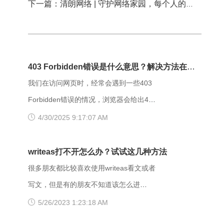
下一篇：清朗网络 | 守护网络家园，每个人的行动都重要
403 Forbidden错误是什么意思？解决方法在这
里
我们在访问网页时，经常会遇到一些403
Forbidden错误的情况，浏览器会给出403
Forbidden错误提示。那么，403
4/30/2025 9:17:07 AM
forbidden是什么意思呢？出现403
Forbidden错误该怎么解决？ 403
writeas打不开怎么办？试试这几种方法
Forbidden是HTTP协议中的一个状态码
很多朋友都比较喜欢使用writeas看文或者
(Status Code)。可以简单的理解为没有权
写文，但是有的朋友不知道该怎么进
限访问此站。该状态表示服务器理解了本
writeas，或者是遇到网站打不开的情况。
5/26/2023 1:23:18 AM
次请求但是拒绝执行该任务，该请求不该
那么具体要如何操作呢？以下是一些可能