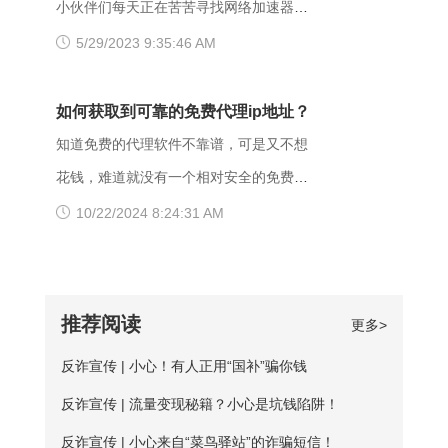
户访问电信联通资源对方设置网络限制；
小伙伴们每天正在苦苦寻找网络加速器，
了访问权限不当。如果服务器不想提供任
下载爱加速，把网络切换成其他运营商，
另外也可能是有些小网站在配置.dns服务
今天给大家推荐一个好用的加速器——爱
5/29/2023 9:35:46 AM
何反馈信息的情况下，服务器可以用404
其他城市，这样或许有用。 （三）、更
器的时候，漏配了移动用户，导致dns解
加速。新用户注册登录账号享受3天的免费
Not Found代
换其他浏览器 有的时候可能是因为浏览器
析无结果，这种网站一般都是小网站，对
时间，大家可以在这段时间里摸索合适自
如何获取到可靠的免费代理ip地址？
不兼容，建议大家多尝试几种不同的浏览
移动dns扩容的dns地址段不识别，解析无
己的服务器，再决定是否要购买套餐服
知道免费的代理软件不靠谱，可是又不想
器，说不定某个就可以打开网址了。
响应或者无结果。 要解决移动网络无法
务。 很多人为图方便，或者由于资金原
花钱，难道就没有一个相对安全的免费代
【爱加速使用说明】 1、在官网下载爱加
访问的情况，可以尝试使用以下三种方法
因，选择使用免费加速工具，殊不知无论
理ip地址获取方法吗？虽然靠谱的代理ip软
10/22/2024 8:24:31 AM
速APP，用手机号注册账号，登录爱加速
解决： 一、修改DNS设置 打开“控制面
从质量、安全性还是体验感这些方面免费
件以付费业务为主，但它们一般也都会提
账号 爱加速App下载 2、在【爱加速】
板”-“网络和Internet”-“网络和共享中
加速器相较于优质加速器都相差甚远。
供免费服务器或者新手试用福利，这类白
APP内搜索电信/联通
心”-“更改适配器设置”，右击你所连接的网
【免费加速器的缺陷】 一、安全性无法保
嫖机会可以抓牢。 对于想长期获取免费
推荐阅读
更多>
络，打开“属性”框。找到并点击“Internet协
障：免费服务器在隐匿方面比较薄弱；
代理ip地址的用户来说，爱加速静态ip代理
议版本4（TCP/IPv4）”选项，点击“属
反诈宣传 | 小心！有人正用“国补”骗你钱
二、服务器可用率低：服务器的购买与维
会是更好的选择。爱加速一直坚持提供免
性”按钮。勾选“使用下面的DNS服务器地
护是需要一定资金的，真正可用的免费服
反诈宣传 | 流量变现秘籍？小心是坑钱陷阱！
费试用服务，精心挑选出50多台免费服务
址”，填入新的DNS，然后“确定”
务器数量并不多； 三、连接不稳定：免
器，用户每天都能免费连接使用。普通用
反诈宣传 | 小心来自“菜鸟驿站”的诈骗短信！