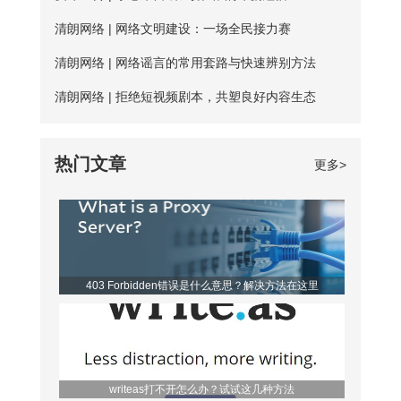
费服务器没有专人维护，并且服务器不稳
户每天的免费时长为20分钟，若是新用
清朗网络 | 网络文明建设：一场全民接力赛
定，并且任何人都可以使用，影响使用效
户，那么前三天将不受该时长约束。 爱加
清朗网络 | 网络谣言的常用套路与快速辨别方法
果； 四、无法多平台全方位支持，后续
速App下载 如何寻找到免费服务器？ 爱
清朗网络 | 拒绝短视频剧本，共塑良好内容生态
保障能力弱。 【爱加速的优点】 大家如
加速静态ip所拥有的代理ip资源非常丰富，
果长期需要使用加速器，建议大家选择使
该如何从海量服务器中找到免费的呢？进
热门文章
更多>
用爱加速。爱加速作为国内加速器软件的
入详细列表页，你会发现免费服务器后方
佼佼者，收
都带有蓝色的“免费”二字，非常亮眼，很
容易区分开。借助“搜索”功能，你还可以
筛选出所有的免费节点，对比起来更便
403 Forbidden错误是什么意思？解决方法在这里
利。 爱加速是一款非常优秀的静态ip代
理软件，它的代理ip地址来
writeas打不开怎么办？试试这几种方法