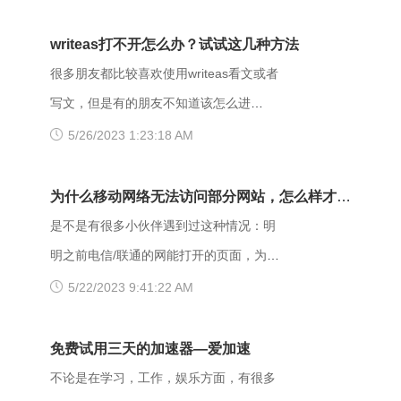
forbidden是什么意思呢？出现403
Forbidden错误该怎么解决？ 403
writeas打不开怎么办？试试这几种方法
Forbidden是HTTP协议中的一个状态码
很多朋友都比较喜欢使用writeas看文或者
(Status Code)。可以简单的理解为没有权
写文，但是有的朋友不知道该怎么进
限访问此站。该状态表示服务器理解了本
writeas，或者是遇到网站打不开的情况。
5/26/2023 1:23:18 AM
次请求但是拒绝执行该任务，该请求不该
那么具体要如何操作呢？以下是一些可能
重发给服务器。在HTTP请求的方法不
有用的解决方法，大家可以试试看。
为什么移动网络无法访问部分网站，怎么样才能
是“HEAD”，并且服务器想让客户端知道为
【解决方法】 （一）、更换网址后缀 有
解决呢？
是不是有很多小伙伴遇到过这种情况：明
什么没有权限的情况下，服务器应该在返
很多用户发现收藏夹里的writeas网站打不
明之前电信/联通的网能打开的页面，为什
回的信息中描述拒绝的理由。 每当出现
开，大家可以把原来的网址后缀更换成
么换了移动网后就进不去了呢？是什么原
5/22/2023 9:41:22 AM
这个403错误，表示服务器理解了本次请
xyz，很多小伙伴们反馈这样就可以打开
因导致移动网络打不开这些网页的呢？
求但是拒绝执行该任务，该请求不该重发
了。 （二）、更换网络 据部分小伙伴们
页面打不开可能和以下两点有关系：其
免费试用三天的加速器—爱加速
给服务器。通常由于服务器上文件或目录
反馈，wifi网不好打开网站，需要切换成流
一，可能是网间互联出口质量差，移动用
不论是在学习，工作，娱乐方面，有很多
的权限设置导致，比如IIS或者apache设置
量，如果换流量也不好使的话，推荐大家