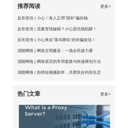
【免费加速器的缺陷】 一、安全性无法保
嫖机会可以抓牢。 对于想长期获取免费
推荐阅读
更多>
络，打开“属性”框。找到并点击“Internet协
障：免费服务器在隐匿方面比较薄弱；
代理ip地址的用户来说，爱加速静态ip代理
议版本4（TCP/IPv4）”选项，点击“属
反诈宣传 | 小心！有人正用“国补”骗你钱
二、服务器可用率低：服务器的购买与维
会是更好的选择。爱加速一直坚持提供免
性”按钮。勾选“使用下面的DNS服务器地
护是需要一定资金的，真正可用的免费服
反诈宣传 | 流量变现秘籍？小心是坑钱陷阱！
费试用服务，精心挑选出50多台免费服务
址”，填入新的DNS，然后“确定”
务器数量并不多； 三、连接不稳定：免
器，用户每天都能免费连接使用。普通用
反诈宣传 | 小心来自“菜鸟驿站”的诈骗短信！
费服务器没有专人维护，并且服务器不稳
户每天的免费时长为20分钟，若是新用
清朗网络 | 网络文明建设：一场全民接力赛
定，并且任何人都可以使用，影响使用效
户，那么前三天将不受该时长约束。 爱加
清朗网络 | 网络谣言的常用套路与快速辨别方法
果； 四、无法多平台全方位支持，后续
速App下载 如何寻找到免费服务器？ 爱
清朗网络 | 拒绝短视频剧本，共塑良好内容生态
保障能力弱。 【爱加速的优点】 大家如
加速静态ip所拥有的代理ip资源非常丰富，
果长期需要使用加速器，建议大家选择使
该如何从海量服务器中找到免费的呢？进
热门文章
更多>
用爱加速。爱加速作为国内加速器软件的
入详细列表页，你会发现免费服务器后方
佼佼者，收
都带有蓝色的“免费”二字，非常亮眼，很
容易区分开。借助“搜索”功能，你还可以
筛选出所有的免费节点，对比起来更便