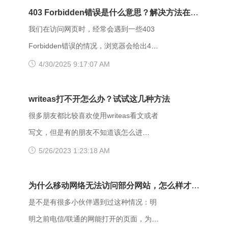
403 Forbidden错误是什么意思？解决方法在这
里
我们在访问网页时，经常会遇到一些403
Forbidden错误的情况，浏览器会给出403
Forbidden错误提示。那么，403
4/30/2025 9:17:07 AM
forbidden是什么意思呢？出现403
Forbidden错误该怎么解决？ 403
writeas打不开怎么办？试试这几种方法
Forbidden是HTTP协议中的一个状态码
很多朋友都比较喜欢使用writeas看文或者
(Status Code)。可以简单的理解为没有权
写文，但是有的朋友不知道该怎么进
限访问此站。该状态表示服务器理解了本
writeas，或者是遇到网站打不开的情况。
5/26/2023 1:23:18 AM
次请求但是拒绝执行该任务，该请求不该
那么具体要如何操作呢？以下是一些可能
重发给服务器。在HTTP请求的方法不
有用的解决方法，大家可以试试看。
为什么移动网络无法访问部分网站，怎么样才能
是“HEAD”，并且服务器想让客户端知道为
【解决方法】 （一）、更换网址后缀 有
解决呢？
是不是有很多小伙伴遇到过这种情况：明
什么没有权限的情况下，服务器应该在返
很多用户发现收藏夹里的writeas网站打不
明之前电信/联通的网能打开的页面，为什