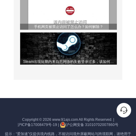
手机网页被禁止访问了怎么办？如何解除？
Steam出现短期内来自您网络的失败登录过多，该如何解
决？
Copyright © 2026
www.91ajs.com
All Rights Reserved.
|
沪ICP备17008479号-19
|
沪公网安备 31010702007860号
提示：“爱加速”仅提供境内线路，不能访问境外屏蔽网站与跨境联网，谢绝用于