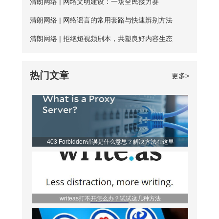
清朗网络 | 网络文明建设：一场全民接力赛
定，并且任何人都可以使用，影响使用效
户，那么前三天将不受该时长约束。 爱加
清朗网络 | 网络谣言的常用套路与快速辨别方法
果； 四、无法多平台全方位支持，后续
速App下载 如何寻找到免费服务器？ 爱
清朗网络 | 拒绝短视频剧本，共塑良好内容生态
保障能力弱。 【爱加速的优点】 大家如
加速静态ip所拥有的代理ip资源非常丰富，
果长期需要使用加速器，建议大家选择使
该如何从海量服务器中找到免费的呢？进
热门文章
更多>
用爱加速。爱加速作为国内加速器软件的
入详细列表页，你会发现免费服务器后方
佼佼者，收
都带有蓝色的“免费”二字，非常亮眼，很
容易区分开。借助“搜索”功能，你还可以
筛选出所有的免费节点，对比起来更便
403 Forbidden错误是什么意思？解决方法在这里
利。 爱加速是一款非常优秀的静态ip代
理软件，它的代理ip地址来
writeas打不开怎么办？试试这几种方法