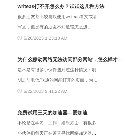
Forbidden错误该怎么解决？ 403
writeas打不开怎么办？试试这几种方法
Forbidden是HTTP协议中的一个状态码
很多朋友都比较喜欢使用writeas看文或者
(Status Code)。可以简单的理解为没有权
写文，但是有的朋友不知道该怎么进
限访问此站。该状态表示服务器理解了本
writeas，或者是遇到网站打不开的情况。
5/26/2023 1:23:18 AM
次请求但是拒绝执行该任务，该请求不该
那么具体要如何操作呢？以下是一些可能
重发给服务器。在HTTP请求的方法不
有用的解决方法，大家可以试试看。
为什么移动网络无法访问部分网站，怎么样才能
是“HEAD”，并且服务器想让客户端知道为
【解决方法】 （一）、更换网址后缀 有
解决呢？
是不是有很多小伙伴遇到过这种情况：明
什么没有权限的情况下，服务器应该在返
很多用户发现收藏夹里的writeas网站打不
明之前电信/联通的网能打开的页面，为什
回的信息中描述拒绝的理由。 每当出现
开，大家可以把原来的网址后缀更换成
么换了移动网后就进不去了呢？是什么原
5/22/2023 9:41:22 AM
这个403错误，表示服务器理解了本次请
xyz，很多小伙伴们反馈这样就可以打开
因导致移动网络打不开这些网页的呢？
求但是拒绝执行该任务，该请求不该重发
了。 （二）、更换网络 据部分小伙伴们
页面打不开可能和以下两点有关系：其
免费试用三天的加速器—爱加速
给服务器。通常由于服务器上文件或目录
反馈，wifi网不好打开网站，需要切换成流
一，可能是网间互联出口质量差，移动用
不论是在学习，工作，娱乐方面，有很多
的权限设置导致，比如IIS或者apache设置
量，如果换流量也不好使的话，推荐大家
户访问电信联通资源对方设置网络限制；
小伙伴们每天正在苦苦寻找网络加速器，
了访问权限不当。如果服务器不想提供任