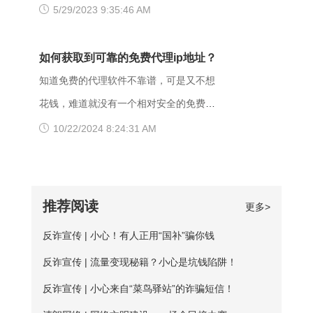
下载爱加速，把网络切换成其他运营商，
另外也可能是有些小网站在配置.dns服务
今天给大家推荐一个好用的加速器——爱
5/29/2023 9:35:46 AM
何反馈信息的情况下，服务器可以用404
其他城市，这样或许有用。 （三）、更
器的时候，漏配了移动用户，导致dns解
加速。新用户注册登录账号享受3天的免费
Not Found代
换其他浏览器 有的时候可能是因为浏览器
析无结果，这种网站一般都是小网站，对
时间，大家可以在这段时间里摸索合适自
如何获取到可靠的免费代理ip地址？
不兼容，建议大家多尝试几种不同的浏览
移动dns扩容的dns地址段不识别，解析无
己的服务器，再决定是否要购买套餐服
知道免费的代理软件不靠谱，可是又不想
器，说不定某个就可以打开网址了。
响应或者无结果。 要解决移动网络无法
务。 很多人为图方便，或者由于资金原
花钱，难道就没有一个相对安全的免费代
【爱加速使用说明】 1、在官网下载爱加
访问的情况，可以尝试使用以下三种方法
因，选择使用免费加速工具，殊不知无论
理ip地址获取方法吗？虽然靠谱的代理ip软
10/22/2024 8:24:31 AM
速APP，用手机号注册账号，登录爱加速
解决： 一、修改DNS设置 打开“控制面
从质量、安全性还是体验感这些方面免费
件以付费业务为主，但它们一般也都会提
账号 爱加速App下载 2、在【爱加速】
板”-“网络和Internet”-“网络和共享中
加速器相较于优质加速器都相差甚远。
供免费服务器或者新手试用福利，这类白
APP内搜索电信/联通
心”-“更改适配器设置”，右击你所连接的网
【免费加速器的缺陷】 一、安全性无法保
嫖机会可以抓牢。 对于想长期获取免费
推荐阅读
更多>
络，打开“属性”框。找到并点击“Internet协
障：免费服务器在隐匿方面比较薄弱；
代理ip地址的用户来说，爱加速静态ip代理
议版本4（TCP/IPv4）”选项，点击“属
反诈宣传 | 小心！有人正用“国补”骗你钱
二、服务器可用率低：服务器的购买与维
会是更好的选择。爱加速一直坚持提供免
性”按钮。勾选“使用下面的DNS服务器地
护是需要一定资金的，真正可用的免费服
反诈宣传 | 流量变现秘籍？小心是坑钱陷阱！
费试用服务，精心挑选出50多台免费服务
址”，填入新的DNS，然后“确定”
务器数量并不多； 三、连接不稳定：免
器，用户每天都能免费连接使用。普通用
反诈宣传 | 小心来自“菜鸟驿站”的诈骗短信！
费服务器没有专人维护，并且服务器不稳
户每天的免费时长为20分钟，若是新用