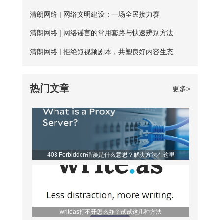
费服务器没有专人维护，并且服务器不稳
户每天的免费时长为20分钟，若是新用
清朗网络 | 网络文明建设：一场全民接力赛
定，并且任何人都可以使用，影响使用效
户，那么前三天将不受该时长约束。 爱加
清朗网络 | 网络谣言的常用套路与快速辨别方法
果； 四、无法多平台全方位支持，后续
速App下载 如何寻找到免费服务器？ 爱
清朗网络 | 拒绝短视频剧本，共塑良好内容生态
保障能力弱。 【爱加速的优点】 大家如
加速静态ip所拥有的代理ip资源非常丰富，
果长期需要使用加速器，建议大家选择使
该如何从海量服务器中找到免费的呢？进
热门文章
更多>
用爱加速。爱加速作为国内加速器软件的
入详细列表页，你会发现免费服务器后方
佼佼者，收
都带有蓝色的“免费”二字，非常亮眼，很
容易区分开。借助“搜索”功能，你还可以
筛选出所有的免费节点，对比起来更便
403 Forbidden错误是什么意思？解决方法在这里
利。 爱加速是一款非常优秀的静态ip代
理软件，它的代理ip地址来
writeas打不开怎么办？试试这几种方法