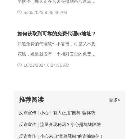
小伙伴们每天正在苦苦寻找网络加速器，
了访问权限不当。如果服务器不想提供任
下载爱加速，把网络切换成其他运营商，
另外也可能是有些小网站在配置.dns服务
今天给大家推荐一个好用的加速器——爱
5/29/2023 9:35:46 AM
何反馈信息的情况下，服务器可以用404
其他城市，这样或许有用。 （三）、更
器的时候，漏配了移动用户，导致dns解
加速。新用户注册登录账号享受3天的免费
Not Found代
换其他浏览器 有的时候可能是因为浏览器
析无结果，这种网站一般都是小网站，对
时间，大家可以在这段时间里摸索合适自
如何获取到可靠的免费代理ip地址？
不兼容，建议大家多尝试几种不同的浏览
移动dns扩容的dns地址段不识别，解析无
己的服务器，再决定是否要购买套餐服
知道免费的代理软件不靠谱，可是又不想
器，说不定某个就可以打开网址了。
响应或者无结果。 要解决移动网络无法
务。 很多人为图方便，或者由于资金原
花钱，难道就没有一个相对安全的免费代
【爱加速使用说明】 1、在官网下载爱加
访问的情况，可以尝试使用以下三种方法
因，选择使用免费加速工具，殊不知无论
理ip地址获取方法吗？虽然靠谱的代理ip软
10/22/2024 8:24:31 AM
速APP，用手机号注册账号，登录爱加速
解决： 一、修改DNS设置 打开“控制面
从质量、安全性还是体验感这些方面免费
件以付费业务为主，但它们一般也都会提
账号 爱加速App下载 2、在【爱加速】
板”-“网络和Internet”-“网络和共享中
加速器相较于优质加速器都相差甚远。
供免费服务器或者新手试用福利，这类白
APP内搜索电信/联通
心”-“更改适配器设置”，右击你所连接的网
【免费加速器的缺陷】 一、安全性无法保
嫖机会可以抓牢。 对于想长期获取免费
推荐阅读
更多>
络，打开“属性”框。找到并点击“Internet协
障：免费服务器在隐匿方面比较薄弱；
代理ip地址的用户来说，爱加速静态ip代理
议版本4（TCP/IPv4）”选项，点击“属
反诈宣传 | 小心！有人正用“国补”骗你钱
二、服务器可用率低：服务器的购买与维
会是更好的选择。爱加速一直坚持提供免
性”按钮。勾选“使用下面的DNS服务器地
护是需要一定资金的，真正可用的免费服
反诈宣传 | 流量变现秘籍？小心是坑钱陷阱！
费试用服务，精心挑选出50多台免费服务
址”，填入新的DNS，然后“确定”
务器数量并不多； 三、连接不稳定：免
器，用户每天都能免费连接使用。普通用
反诈宣传 | 小心来自“菜鸟驿站”的诈骗短信！