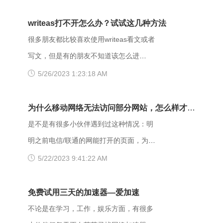
forbidden是什么意思呢？出现403
Forbidden错误该怎么解决？ 403
writeas打不开怎么办？试试这几种方法
Forbidden是HTTP协议中的一个状态码
很多朋友都比较喜欢使用writeas看文或者
(Status Code)。可以简单的理解为没有权
写文，但是有的朋友不知道该怎么进
限访问此站。该状态表示服务器理解了本
writeas，或者是遇到网站打不开的情况。
5/26/2023 1:23:18 AM
次请求但是拒绝执行该任务，该请求不该
那么具体要如何操作呢？以下是一些可能
重发给服务器。在HTTP请求的方法不
有用的解决方法，大家可以试试看。
为什么移动网络无法访问部分网站，怎么样才能
是“HEAD”，并且服务器想让客户端知道为
【解决方法】 （一）、更换网址后缀 有
解决呢？
是不是有很多小伙伴遇到过这种情况：明
什么没有权限的情况下，服务器应该在返
很多用户发现收藏夹里的writeas网站打不
明之前电信/联通的网能打开的页面，为什
回的信息中描述拒绝的理由。 每当出现
开，大家可以把原来的网址后缀更换成
么换了移动网后就进不去了呢？是什么原
5/22/2023 9:41:22 AM
这个403错误，表示服务器理解了本次请
xyz，很多小伙伴们反馈这样就可以打开
因导致移动网络打不开这些网页的呢？
求但是拒绝执行该任务，该请求不该重发
了。 （二）、更换网络 据部分小伙伴们
页面打不开可能和以下两点有关系：其
免费试用三天的加速器—爱加速
给服务器。通常由于服务器上文件或目录
反馈，wifi网不好打开网站，需要切换成流
一，可能是网间互联出口质量差，移动用
不论是在学习，工作，娱乐方面，有很多
的权限设置导致，比如IIS或者apache设置
量，如果换流量也不好使的话，推荐大家
户访问电信联通资源对方设置网络限制；