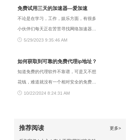
求但是拒绝执行该任务，该请求不该重发
了。 （二）、更换网络 据部分小伙伴们
页面打不开可能和以下两点有关系：其
免费试用三天的加速器—爱加速
给服务器。通常由于服务器上文件或目录
反馈，wifi网不好打开网站，需要切换成流
一，可能是网间互联出口质量差，移动用
不论是在学习，工作，娱乐方面，有很多
的权限设置导致，比如IIS或者apache设置
量，如果换流量也不好使的话，推荐大家
户访问电信联通资源对方设置网络限制；
小伙伴们每天正在苦苦寻找网络加速器，
了访问权限不当。如果服务器不想提供任
下载爱加速，把网络切换成其他运营商，
另外也可能是有些小网站在配置.dns服务
今天给大家推荐一个好用的加速器——爱
5/29/2023 9:35:46 AM
何反馈信息的情况下，服务器可以用404
其他城市，这样或许有用。 （三）、更
器的时候，漏配了移动用户，导致dns解
加速。新用户注册登录账号享受3天的免费
Not Found代
换其他浏览器 有的时候可能是因为浏览器
析无结果，这种网站一般都是小网站，对
时间，大家可以在这段时间里摸索合适自
如何获取到可靠的免费代理ip地址？
不兼容，建议大家多尝试几种不同的浏览
移动dns扩容的dns地址段不识别，解析无
己的服务器，再决定是否要购买套餐服
知道免费的代理软件不靠谱，可是又不想
器，说不定某个就可以打开网址了。
响应或者无结果。 要解决移动网络无法
务。 很多人为图方便，或者由于资金原
花钱，难道就没有一个相对安全的免费代
【爱加速使用说明】 1、在官网下载爱加
访问的情况，可以尝试使用以下三种方法
因，选择使用免费加速工具，殊不知无论
理ip地址获取方法吗？虽然靠谱的代理ip软
10/22/2024 8:24:31 AM
速APP，用手机号注册账号，登录爱加速
解决： 一、修改DNS设置 打开“控制面
从质量、安全性还是体验感这些方面免费
件以付费业务为主，但它们一般也都会提
账号 爱加速App下载 2、在【爱加速】
板”-“网络和Internet”-“网络和共享中
加速器相较于优质加速器都相差甚远。
供免费服务器或者新手试用福利，这类白
APP内搜索电信/联通
心”-“更改适配器设置”，右击你所连接的网
【免费加速器的缺陷】 一、安全性无法保
嫖机会可以抓牢。 对于想长期获取免费
推荐阅读
更多>
络，打开“属性”框。找到并点击“Internet协
障：免费服务器在隐匿方面比较薄弱；
代理ip地址的用户来说，爱加速静态ip代理