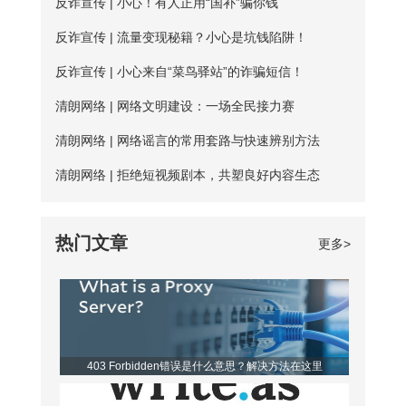
议版本4（TCP/IPv4）”选项，点击“属
反诈宣传 | 小心！有人正用“国补”骗你钱
二、服务器可用率低：服务器的购买与维
会是更好的选择。爱加速一直坚持提供免
性”按钮。勾选“使用下面的DNS服务器地
护是需要一定资金的，真正可用的免费服
反诈宣传 | 流量变现秘籍？小心是坑钱陷阱！
费试用服务，精心挑选出50多台免费服务
址”，填入新的DNS，然后“确定”
务器数量并不多； 三、连接不稳定：免
器，用户每天都能免费连接使用。普通用
反诈宣传 | 小心来自“菜鸟驿站”的诈骗短信！
费服务器没有专人维护，并且服务器不稳
户每天的免费时长为20分钟，若是新用
清朗网络 | 网络文明建设：一场全民接力赛
定，并且任何人都可以使用，影响使用效
户，那么前三天将不受该时长约束。 爱加
清朗网络 | 网络谣言的常用套路与快速辨别方法
果； 四、无法多平台全方位支持，后续
速App下载 如何寻找到免费服务器？ 爱
清朗网络 | 拒绝短视频剧本，共塑良好内容生态
保障能力弱。 【爱加速的优点】 大家如
加速静态ip所拥有的代理ip资源非常丰富，
果长期需要使用加速器，建议大家选择使
该如何从海量服务器中找到免费的呢？进
热门文章
更多>
用爱加速。爱加速作为国内加速器软件的
入详细列表页，你会发现免费服务器后方
佼佼者，收
都带有蓝色的“免费”二字，非常亮眼，很
容易区分开。借助“搜索”功能，你还可以
筛选出所有的免费节点，对比起来更便
403 Forbidden错误是什么意思？解决方法在这里
利。 爱加速是一款非常优秀的静态ip代
理软件，它的代理ip地址来