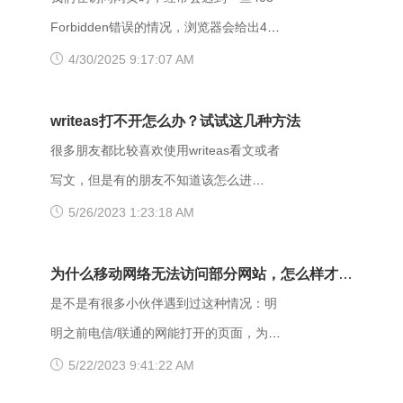
Forbidden错误的情况，浏览器会给出403
Forbidden错误提示。那么，403
4/30/2025 9:17:07 AM
forbidden是什么意思呢？出现403
Forbidden错误该怎么解决？ 403
writeas打不开怎么办？试试这几种方法
Forbidden是HTTP协议中的一个状态码
很多朋友都比较喜欢使用writeas看文或者
(Status Code)。可以简单的理解为没有权
写文，但是有的朋友不知道该怎么进
限访问此站。该状态表示服务器理解了本
writeas，或者是遇到网站打不开的情况。
5/26/2023 1:23:18 AM
次请求但是拒绝执行该任务，该请求不该
那么具体要如何操作呢？以下是一些可能
重发给服务器。在HTTP请求的方法不
有用的解决方法，大家可以试试看。
为什么移动网络无法访问部分网站，怎么样才能
是“HEAD”，并且服务器想让客户端知道为
【解决方法】 （一）、更换网址后缀 有
解决呢？
是不是有很多小伙伴遇到过这种情况：明
什么没有权限的情况下，服务器应该在返
很多用户发现收藏夹里的writeas网站打不
明之前电信/联通的网能打开的页面，为什
回的信息中描述拒绝的理由。 每当出现
开，大家可以把原来的网址后缀更换成
么换了移动网后就进不去了呢？是什么原
5/22/2023 9:41:22 AM
这个403错误，表示服务器理解了本次请
xyz，很多小伙伴们反馈这样就可以打开
因导致移动网络打不开这些网页的呢？