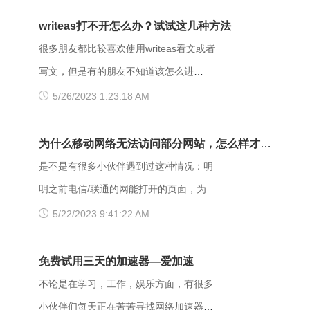
Forbidden错误该怎么解决？ 403
writeas打不开怎么办？试试这几种方法
Forbidden是HTTP协议中的一个状态码
很多朋友都比较喜欢使用writeas看文或者
(Status Code)。可以简单的理解为没有权
写文，但是有的朋友不知道该怎么进
限访问此站。该状态表示服务器理解了本
writeas，或者是遇到网站打不开的情况。
5/26/2023 1:23:18 AM
次请求但是拒绝执行该任务，该请求不该
那么具体要如何操作呢？以下是一些可能
重发给服务器。在HTTP请求的方法不
有用的解决方法，大家可以试试看。
为什么移动网络无法访问部分网站，怎么样才能
是“HEAD”，并且服务器想让客户端知道为
【解决方法】 （一）、更换网址后缀 有
解决呢？
是不是有很多小伙伴遇到过这种情况：明
什么没有权限的情况下，服务器应该在返
很多用户发现收藏夹里的writeas网站打不
明之前电信/联通的网能打开的页面，为什
回的信息中描述拒绝的理由。 每当出现
开，大家可以把原来的网址后缀更换成
么换了移动网后就进不去了呢？是什么原
5/22/2023 9:41:22 AM
这个403错误，表示服务器理解了本次请
xyz，很多小伙伴们反馈这样就可以打开
因导致移动网络打不开这些网页的呢？
求但是拒绝执行该任务，该请求不该重发
了。 （二）、更换网络 据部分小伙伴们
页面打不开可能和以下两点有关系：其
免费试用三天的加速器—爱加速
给服务器。通常由于服务器上文件或目录
反馈，wifi网不好打开网站，需要切换成流
一，可能是网间互联出口质量差，移动用
不论是在学习，工作，娱乐方面，有很多
的权限设置导致，比如IIS或者apache设置
量，如果换流量也不好使的话，推荐大家
户访问电信联通资源对方设置网络限制；
小伙伴们每天正在苦苦寻找网络加速器，