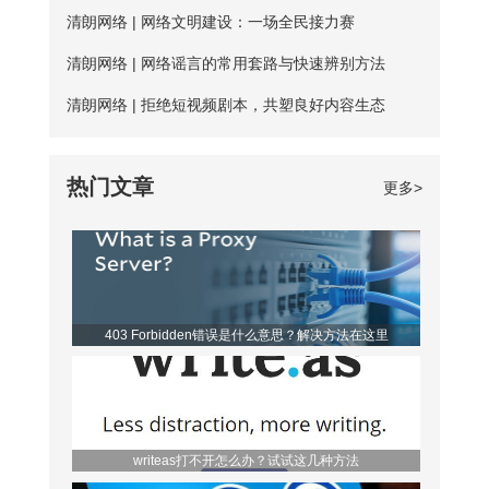
费服务器没有专人维护，并且服务器不稳
户每天的免费时长为20分钟，若是新用
清朗网络 | 网络文明建设：一场全民接力赛
定，并且任何人都可以使用，影响使用效
户，那么前三天将不受该时长约束。 爱加
清朗网络 | 网络谣言的常用套路与快速辨别方法
果； 四、无法多平台全方位支持，后续
速App下载 如何寻找到免费服务器？ 爱
清朗网络 | 拒绝短视频剧本，共塑良好内容生态
保障能力弱。 【爱加速的优点】 大家如
加速静态ip所拥有的代理ip资源非常丰富，
果长期需要使用加速器，建议大家选择使
该如何从海量服务器中找到免费的呢？进
热门文章
更多>
用爱加速。爱加速作为国内加速器软件的
入详细列表页，你会发现免费服务器后方
佼佼者，收
都带有蓝色的“免费”二字，非常亮眼，很
容易区分开。借助“搜索”功能，你还可以
筛选出所有的免费节点，对比起来更便
403 Forbidden错误是什么意思？解决方法在这里
利。 爱加速是一款非常优秀的静态ip代
理软件，它的代理ip地址来
writeas打不开怎么办？试试这几种方法