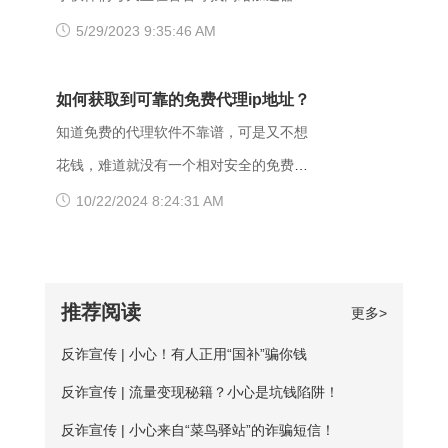
了访问权限不当。如果服务器不想提供任
下载爱加速，把网络切换成其他运营商，
另外也可能是有些小网站在配置.dns服务
今天给大家推荐一个好用的加速器——爱
5/29/2023 9:35:46 AM
何反馈信息的情况下，服务器可以用404
其他城市，这样或许有用。 （三）、更
器的时候，漏配了移动用户，导致dns解
加速。新用户注册登录账号享受3天的免费
Not Found代
换其他浏览器 有的时候可能是因为浏览器
析无结果，这种网站一般都是小网站，对
时间，大家可以在这段时间里摸索合适自
如何获取到可靠的免费代理ip地址？
不兼容，建议大家多尝试几种不同的浏览
移动dns扩容的dns地址段不识别，解析无
己的服务器，再决定是否要购买套餐服
知道免费的代理软件不靠谱，可是又不想
器，说不定某个就可以打开网址了。
响应或者无结果。 要解决移动网络无法
务。 很多人为图方便，或者由于资金原
花钱，难道就没有一个相对安全的免费代
【爱加速使用说明】 1、在官网下载爱加
访问的情况，可以尝试使用以下三种方法
因，选择使用免费加速工具，殊不知无论
理ip地址获取方法吗？虽然靠谱的代理ip软
10/22/2024 8:24:31 AM
速APP，用手机号注册账号，登录爱加速
解决： 一、修改DNS设置 打开“控制面
从质量、安全性还是体验感这些方面免费
件以付费业务为主，但它们一般也都会提
账号 爱加速App下载 2、在【爱加速】
板”-“网络和Internet”-“网络和共享中
加速器相较于优质加速器都相差甚远。
供免费服务器或者新手试用福利，这类白
APP内搜索电信/联通
心”-“更改适配器设置”，右击你所连接的网
【免费加速器的缺陷】 一、安全性无法保
嫖机会可以抓牢。 对于想长期获取免费
推荐阅读
更多>
络，打开“属性”框。找到并点击“Internet协
障：免费服务器在隐匿方面比较薄弱；
代理ip地址的用户来说，爱加速静态ip代理
议版本4（TCP/IPv4）”选项，点击“属
反诈宣传 | 小心！有人正用“国补”骗你钱
二、服务器可用率低：服务器的购买与维
会是更好的选择。爱加速一直坚持提供免
性”按钮。勾选“使用下面的DNS服务器地
护是需要一定资金的，真正可用的免费服
反诈宣传 | 流量变现秘籍？小心是坑钱陷阱！
费试用服务，精心挑选出50多台免费服务
址”，填入新的DNS，然后“确定”
务器数量并不多； 三、连接不稳定：免
器，用户每天都能免费连接使用。普通用
反诈宣传 | 小心来自“菜鸟驿站”的诈骗短信！