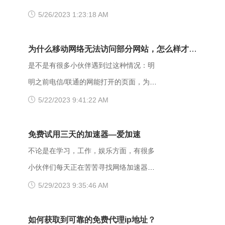
限访问此站。该状态表示服务器理解了本
writeas，或者是遇到网站打不开的情况。
5/26/2023 1:23:18 AM
次请求但是拒绝执行该任务，该请求不该
那么具体要如何操作呢？以下是一些可能
重发给服务器。在HTTP请求的方法不
有用的解决方法，大家可以试试看。
为什么移动网络无法访问部分网站，怎么样才能
是“HEAD”，并且服务器想让客户端知道为
【解决方法】 （一）、更换网址后缀 有
解决呢？
是不是有很多小伙伴遇到过这种情况：明
什么没有权限的情况下，服务器应该在返
很多用户发现收藏夹里的writeas网站打不
明之前电信/联通的网能打开的页面，为什
回的信息中描述拒绝的理由。 每当出现
开，大家可以把原来的网址后缀更换成
么换了移动网后就进不去了呢？是什么原
5/22/2023 9:41:22 AM
这个403错误，表示服务器理解了本次请
xyz，很多小伙伴们反馈这样就可以打开
因导致移动网络打不开这些网页的呢？
求但是拒绝执行该任务，该请求不该重发
了。 （二）、更换网络 据部分小伙伴们
页面打不开可能和以下两点有关系：其
免费试用三天的加速器—爱加速
给服务器。通常由于服务器上文件或目录
反馈，wifi网不好打开网站，需要切换成流
一，可能是网间互联出口质量差，移动用
不论是在学习，工作，娱乐方面，有很多
的权限设置导致，比如IIS或者apache设置
量，如果换流量也不好使的话，推荐大家
户访问电信联通资源对方设置网络限制；
小伙伴们每天正在苦苦寻找网络加速器，
了访问权限不当。如果服务器不想提供任
下载爱加速，把网络切换成其他运营商，
另外也可能是有些小网站在配置.dns服务
今天给大家推荐一个好用的加速器——爱
5/29/2023 9:35:46 AM
何反馈信息的情况下，服务器可以用404
其他城市，这样或许有用。 （三）、更
器的时候，漏配了移动用户，导致dns解
加速。新用户注册登录账号享受3天的免费
Not Found代
换其他浏览器 有的时候可能是因为浏览器
析无结果，这种网站一般都是小网站，对
时间，大家可以在这段时间里摸索合适自
如何获取到可靠的免费代理ip地址？