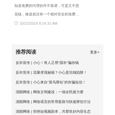
不兼容，建议大家多尝试几种不同的浏览
移动dns扩容的dns地址段不识别，解析无
己的服务器，再决定是否要购买套餐服
知道免费的代理软件不靠谱，可是又不想
器，说不定某个就可以打开网址了。
响应或者无结果。 要解决移动网络无法
务。 很多人为图方便，或者由于资金原
花钱，难道就没有一个相对安全的免费代
【爱加速使用说明】 1、在官网下载爱加
访问的情况，可以尝试使用以下三种方法
因，选择使用免费加速工具，殊不知无论
理ip地址获取方法吗？虽然靠谱的代理ip软
10/22/2024 8:24:31 AM
速APP，用手机号注册账号，登录爱加速
解决： 一、修改DNS设置 打开“控制面
从质量、安全性还是体验感这些方面免费
件以付费业务为主，但它们一般也都会提
账号 爱加速App下载 2、在【爱加速】
板”-“网络和Internet”-“网络和共享中
加速器相较于优质加速器都相差甚远。
供免费服务器或者新手试用福利，这类白
APP内搜索电信/联通
心”-“更改适配器设置”，右击你所连接的网
【免费加速器的缺陷】 一、安全性无法保
嫖机会可以抓牢。 对于想长期获取免费
推荐阅读
更多>
络，打开“属性”框。找到并点击“Internet协
障：免费服务器在隐匿方面比较薄弱；
代理ip地址的用户来说，爱加速静态ip代理
议版本4（TCP/IPv4）”选项，点击“属
反诈宣传 | 小心！有人正用“国补”骗你钱
二、服务器可用率低：服务器的购买与维
会是更好的选择。爱加速一直坚持提供免
性”按钮。勾选“使用下面的DNS服务器地
护是需要一定资金的，真正可用的免费服
反诈宣传 | 流量变现秘籍？小心是坑钱陷阱！
费试用服务，精心挑选出50多台免费服务
址”，填入新的DNS，然后“确定”
务器数量并不多； 三、连接不稳定：免
器，用户每天都能免费连接使用。普通用
反诈宣传 | 小心来自“菜鸟驿站”的诈骗短信！
费服务器没有专人维护，并且服务器不稳
户每天的免费时长为20分钟，若是新用
清朗网络 | 网络文明建设：一场全民接力赛
定，并且任何人都可以使用，影响使用效
户，那么前三天将不受该时长约束。 爱加
清朗网络 | 网络谣言的常用套路与快速辨别方法
果； 四、无法多平台全方位支持，后续
速App下载 如何寻找到免费服务器？ 爱
清朗网络 | 拒绝短视频剧本，共塑良好内容生态
保障能力弱。 【爱加速的优点】 大家如