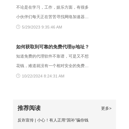
给服务器。通常由于服务器上文件或目录
反馈，wifi网不好打开网站，需要切换成流
一，可能是网间互联出口质量差，移动用
不论是在学习，工作，娱乐方面，有很多
的权限设置导致，比如IIS或者apache设置
量，如果换流量也不好使的话，推荐大家
户访问电信联通资源对方设置网络限制；
小伙伴们每天正在苦苦寻找网络加速器，
了访问权限不当。如果服务器不想提供任
下载爱加速，把网络切换成其他运营商，
另外也可能是有些小网站在配置.dns服务
今天给大家推荐一个好用的加速器——爱
5/29/2023 9:35:46 AM
何反馈信息的情况下，服务器可以用404
其他城市，这样或许有用。 （三）、更
器的时候，漏配了移动用户，导致dns解
加速。新用户注册登录账号享受3天的免费
Not Found代
换其他浏览器 有的时候可能是因为浏览器
析无结果，这种网站一般都是小网站，对
时间，大家可以在这段时间里摸索合适自
如何获取到可靠的免费代理ip地址？
不兼容，建议大家多尝试几种不同的浏览
移动dns扩容的dns地址段不识别，解析无
己的服务器，再决定是否要购买套餐服
知道免费的代理软件不靠谱，可是又不想
器，说不定某个就可以打开网址了。
响应或者无结果。 要解决移动网络无法
务。 很多人为图方便，或者由于资金原
花钱，难道就没有一个相对安全的免费代
【爱加速使用说明】 1、在官网下载爱加
访问的情况，可以尝试使用以下三种方法
因，选择使用免费加速工具，殊不知无论
理ip地址获取方法吗？虽然靠谱的代理ip软
10/22/2024 8:24:31 AM
速APP，用手机号注册账号，登录爱加速
解决： 一、修改DNS设置 打开“控制面
从质量、安全性还是体验感这些方面免费
件以付费业务为主，但它们一般也都会提
账号 爱加速App下载 2、在【爱加速】
板”-“网络和Internet”-“网络和共享中
加速器相较于优质加速器都相差甚远。
供免费服务器或者新手试用福利，这类白
APP内搜索电信/联通
心”-“更改适配器设置”，右击你所连接的网
【免费加速器的缺陷】 一、安全性无法保
嫖机会可以抓牢。 对于想长期获取免费
推荐阅读
更多>
络，打开“属性”框。找到并点击“Internet协
障：免费服务器在隐匿方面比较薄弱；
代理ip地址的用户来说，爱加速静态ip代理
议版本4（TCP/IPv4）”选项，点击“属
反诈宣传 | 小心！有人正用“国补”骗你钱
二、服务器可用率低：服务器的购买与维
会是更好的选择。爱加速一直坚持提供免