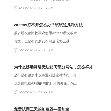
Forbidden错误提示。那么，403
4/30/2025 9:17:07 AM
forbidden是什么意思呢？出现403
Forbidden错误该怎么解决？ 403
writeas打不开怎么办？试试这几种方法
Forbidden是HTTP协议中的一个状态码
很多朋友都比较喜欢使用writeas看文或者
(Status Code)。可以简单的理解为没有权
写文，但是有的朋友不知道该怎么进
限访问此站。该状态表示服务器理解了本
writeas，或者是遇到网站打不开的情况。
5/26/2023 1:23:18 AM
次请求但是拒绝执行该任务，该请求不该
那么具体要如何操作呢？以下是一些可能
重发给服务器。在HTTP请求的方法不
有用的解决方法，大家可以试试看。
为什么移动网络无法访问部分网站，怎么样才能
是“HEAD”，并且服务器想让客户端知道为
【解决方法】 （一）、更换网址后缀 有
解决呢？
是不是有很多小伙伴遇到过这种情况：明
什么没有权限的情况下，服务器应该在返
很多用户发现收藏夹里的writeas网站打不
明之前电信/联通的网能打开的页面，为什
回的信息中描述拒绝的理由。 每当出现
开，大家可以把原来的网址后缀更换成
么换了移动网后就进不去了呢？是什么原
5/22/2023 9:41:22 AM
这个403错误，表示服务器理解了本次请
xyz，很多小伙伴们反馈这样就可以打开
因导致移动网络打不开这些网页的呢？
求但是拒绝执行该任务，该请求不该重发
了。 （二）、更换网络 据部分小伙伴们
页面打不开可能和以下两点有关系：其
免费试用三天的加速器—爱加速