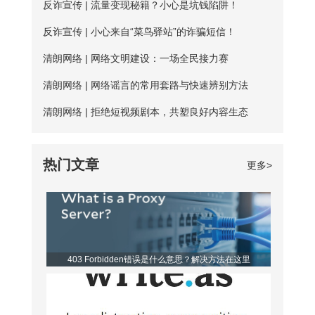
性”按钮。勾选“使用下面的DNS服务器地
护是需要一定资金的，真正可用的免费服
反诈宣传 | 流量变现秘籍？小心是坑钱陷阱！
费试用服务，精心挑选出50多台免费服务
址”，填入新的DNS，然后“确定”
务器数量并不多； 三、连接不稳定：免
器，用户每天都能免费连接使用。普通用
反诈宣传 | 小心来自“菜鸟驿站”的诈骗短信！
费服务器没有专人维护，并且服务器不稳
户每天的免费时长为20分钟，若是新用
清朗网络 | 网络文明建设：一场全民接力赛
定，并且任何人都可以使用，影响使用效
户，那么前三天将不受该时长约束。 爱加
清朗网络 | 网络谣言的常用套路与快速辨别方法
果； 四、无法多平台全方位支持，后续
速App下载 如何寻找到免费服务器？ 爱
清朗网络 | 拒绝短视频剧本，共塑良好内容生态
保障能力弱。 【爱加速的优点】 大家如
加速静态ip所拥有的代理ip资源非常丰富，
果长期需要使用加速器，建议大家选择使
该如何从海量服务器中找到免费的呢？进
热门文章
更多>
用爱加速。爱加速作为国内加速器软件的
入详细列表页，你会发现免费服务器后方
佼佼者，收
都带有蓝色的“免费”二字，非常亮眼，很
容易区分开。借助“搜索”功能，你还可以
筛选出所有的免费节点，对比起来更便
403 Forbidden错误是什么意思？解决方法在这里
利。 爱加速是一款非常优秀的静态ip代
理软件，它的代理ip地址来