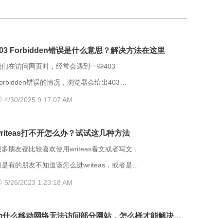
403 Forbidden错误是什么意思？解决方法在这里
我们在访问网页时，经常会遇到一些403
orbidden错误的情况，浏览器会给出403
orbidden错误提示。那么，403 forbidden是什
4/30/2025 9:17:07 AM
意思呢？出现403 Forbidden错误该怎么解
orbidden是HTTP协议中的一个状态
writeas打不开怎么办？试试这几种方法
(Status Code)。可以简单的理解为没有权限
很多朋友都比较喜欢使用writeas看文或者写文，
访问此站。该状态表示服务器理解了本次请求但
但是有的朋友不知道该怎么进writeas，或者是遇
是拒绝执行该任务，该请求不该重发给服务器。
到网站打不开的情况。那么具体要如何操作呢？
5/26/2023 1:23:18 AM
在HTTP请求的方法不是“HEAD”，并且服务器想
以下是一些可能有用的解决方法，大家可以试试
让客户端知道为什么没有权限的情况下，服务器
方法】 （一）、更换网址后缀 有
为什么移动网络无法访问部分网站，怎么样才能解决