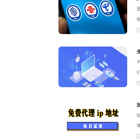
可
套餐
制