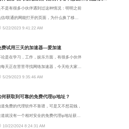
应该在返回的信息中描述拒绝的理由。 每当出
很多用户发现收藏夹里的writeas网站打不开，大
呢？
是不是有很多小伙伴遇到过这种情况：明明之前
现这个403错误，表示服务器理解了本次请求但
家可以把原来的网址后缀更换成xyz，很多小伙
电信/联通的网能打开的页面，为什么换了移动
是拒绝执行该任务，该请求不该重发给服务器。
伴们反馈这样就可以打开了。 （二）、更换网
网后就进不去了呢？是什么原因导致移动网络打
5/22/2023 9:41:22 AM
通常由于服务器上文件或目录的权限设置导致，
络 据部分小伙伴们反馈，wifi网不好打开网站，
不开这些网页的呢？ 页面打不开可能和以下两
比如IIS或者apache设置了访问权限不当。如果
需要切换成流量，如果换流量也不好使的话，推
点有关系：其一，可能是网间互联出口质量差，
免费试用三天的加速器—爱加速
服务器不想提供任何反馈信息的情况下，服务器
荐大家下载爱加速，把网络切换成其他运营商，
移动用户访问电信联通资源对方设置网络限制；
不论是在学习，工作，娱乐方面，有很多小伙伴
以用404 Not Found代
其他城市，这样或许有用。 （三）、更换其他
另外也可能是有些小网站在配置.dns服务器的时
们每天正在苦苦寻找网络加速器，今天给大家推
浏览器 有的时候可能是因为浏览器不兼容，建
候，漏配了移动用户，导致dns解析无结果，这
荐一个好用的加速器——爱加速。新用户注册登
5/29/2023 9:35:46 AM
议大家多尝试几种不同的浏览器，说不定某个就
种网站一般都是小网站，对移动dns扩容的dns
录账号享受3天的免费时间，大家可以在这段时
可以打开网址了。 【爱加速使用说明】 1、在
地址段不识别，解析无响应或者无结果。 要
间里摸索合适自己的服务器，再决定是否要购买
如何获取到可靠的免费代理ip地址？
官网下载爱加速APP，用手机号注册账号，登录
解决移动网络无法访问的情况，可以尝试使用以
服务。 很多人为图方便，或者由于资金
知道免费的代理软件不靠谱，可是又不想花钱，
爱加速账号 爱加速App下载 2、在【爱加速】
下三种方法解决： 一、修改DNS设置 打开“控
原因，选择使用免费加速工具，殊不知无论从质
难道就没有一个相对安全的免费代理ip地址获取
APP内搜索电信/联通
面板”-“网络和Internet”-“网络和共享中心”-“更
量、安全性还是体验感这些方面免费加速器相较
方法吗？虽然靠谱的代理ip软件以付费业务为
10/22/2024 8:24:31 AM