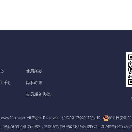
改适配器设置”，右击你所连接的网络，打开“属
于优质加速器都相差甚远。 【免费加速器的缺
主，但它们一般也都会提供免费服务器或者新手
”框。找到并点击“Internet协议版本
陷】 一、安全性无法保障：免费服务器在隐匿
试用福利，这类白嫖机会可以抓牢。 对于想
（TCP/IPv4）”选项，点击“属性”按钮。勾
方面比较薄弱； 二、服务器可用率低：服务器
长期获取免费代理ip地址的用户来说，爱加速静
选“使用下面的DNS服务器地址”，填入新的
的购买与维护是需要一定资金的，真正可用的免
态ip代理会是更好的选择。爱加速一直坚持提供
NS，然后“确定”
费服务器数量并不多； 三、连接不稳定：免费
免费试用服务，精心挑选出50多台免费服务器，
服务器没有专人维护，并且服务器不稳定，并且
用户每天都能免费连接使用。普通用户每天的免
任何人都可以使用，影响使用效果； 四、无法
费时长为20分钟，若是新用户，那么前三天将不
心
使用条款
多平台全方位支持，后续保障能力弱。 【爱加
受该时长约束。 爱加速App下载 如何寻找到免
速的优点】 大家如果长期需要使用加速器，建
全手册
隐私政策
费服务器？ 爱加速静态ip所拥有的代理ip资源非
议大家选择使用爱加速。爱加速作为国内加速器
常丰富，该如何从海量服务器中找到免费的呢？
会员服务协议
软件的佼佼者，收
进入详细列表页，你会发现免费服务器后方都带
有蓝色的“免费”二字，非常亮眼，很容易区分
6
www.91ajs.com
All Rights Reserved.
|
沪ICP备17008479号-19
|
沪公网安备 310
开。借助“搜索”功能，你还可以筛选出所有的免
：“爱加速”仅提供境内线路，不能访问境外屏蔽网站与跨境联网，谢绝用于任何非法