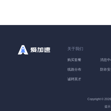
性
4
D
关于我们
购买套餐
消息中
线路分布
防诈安
诚聘英才
Copyright © 202
提示