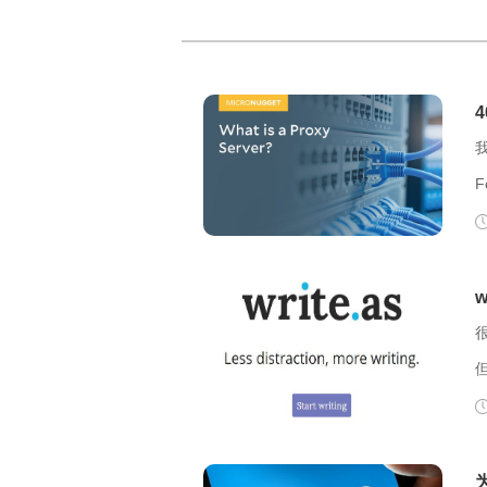
F
F
么
决？ 403 F
码
看。 【解决