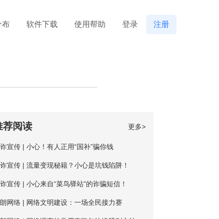
分布
软件下载
使用帮助
登录
注册
推荐阅读
更多>
诈宣传 | 小心！有人正用“国补”骗你钱
诈宣传 | 流量变现秘籍？小心是坑钱陷阱！
诈宣传 | 小心来自“菜鸟驿站”的诈骗短信！
朗网络 | 网络文明建设：一场全民接力赛