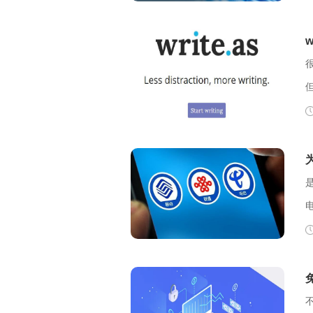
么
决？ 403 F
码
看。 【解决