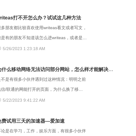
意思呢？出现403 Forbidden错误该怎么解
orbidden是HTTP协议中的一个状态
writeas打不开怎么办？试试这几种方法
(Status Code)。可以简单的理解为没有权限
很多朋友都比较喜欢使用writeas看文或者写文，
访问此站。该状态表示服务器理解了本次请求但
但是有的朋友不知道该怎么进writeas，或者是遇
是拒绝执行该任务，该请求不该重发给服务器。
到网站打不开的情况。那么具体要如何操作呢？
5/26/2023 1:23:18 AM
在HTTP请求的方法不是“HEAD”，并且服务器想
以下是一些可能有用的解决方法，大家可以试试
让客户端知道为什么没有权限的情况下，服务器
方法】 （一）、更换网址后缀 有
为什么移动网络无法访问部分网站，怎么样才能解决
应该在返回的信息中描述拒绝的理由。 每当出
很多用户发现收藏夹里的writeas网站打不开，大
呢？
是不是有很多小伙伴遇到过这种情况：明明之前
现这个403错误，表示服务器理解了本次请求但
家可以把原来的网址后缀更换成xyz，很多小伙
电信/联通的网能打开的页面，为什么换了移动
是拒绝执行该任务，该请求不该重发给服务器。
伴们反馈这样就可以打开了。 （二）、更换网
网后就进不去了呢？是什么原因导致移动网络打
5/22/2023 9:41:22 AM
通常由于服务器上文件或目录的权限设置导致，
络 据部分小伙伴们反馈，wifi网不好打开网站，
不开这些网页的呢？ 页面打不开可能和以下两
比如IIS或者apache设置了访问权限不当。如果
需要切换成流量，如果换流量也不好使的话，推
点有关系：其一，可能是网间互联出口质量差，
免费试用三天的加速器—爱加速
服务器不想提供任何反馈信息的情况下，服务器
荐大家下载爱加速，把网络切换成其他运营商，
移动用户访问电信联通资源对方设置网络限制；
不论是在学习，工作，娱乐方面，有很多小伙伴