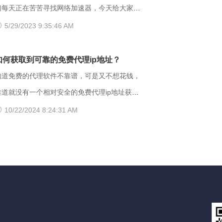
以用404 Not Found代
其他城市，这样或许有用。 （三）、更换其他
另外也可能是有些小网站在配置.dns服务器的时
们每天正在苦苦寻找网络加速器，今天给大家推
浏览器 有的时候可能是因为浏览器不兼容，建
候，漏配了移动用户，导致dns解析无结果，这
荐一个好用的加速器——爱加速。新用户注册登
5/29/2023 9:35:46 AM
议大家多尝试几种不同的浏览器，说不定某个就
种网站一般都是小网站，对移动dns扩容的dns
录账号享受3天的免费时间，大家可以在这段时
可以打开网址了。 【爱加速使用说明】 1、在
地址段不识别，解析无响应或者无结果。 要
间里摸索合适自己的服务器，再决定是否要购买
如何获取到可靠的免费代理ip地址？
官网下载爱加速APP，用手机号注册账号，登录
解决移动网络无法访问的情况，可以尝试使用以
服务。 很多人为图方便，或者由于资金
知道免费的代理软件不靠谱，可是又不想花钱，
爱加速账号 爱加速App下载 2、在【爱加速】
下三种方法解决： 一、修改DNS设置 打开“控
原因，选择使用免费加速工具，殊不知无论从质
难道就没有一个相对安全的免费代理ip地址获取
APP内搜索电信/联通
面板”-“网络和Internet”-“网络和共享中心”-“更
量、安全性还是体验感这些方面免费加速器相较
方法吗？虽然靠谱的代理ip软件以付费业务为
10/22/2024 8:24:31 AM
改适配器设置”，右击你所连接的网络，打开“属
于优质加速器都相差甚远。 【免费加速器的缺
主，但它们一般也都会提供免费服务器或者新手
”框。找到并点击“Internet协议版本
陷】 一、安全性无法保障：免费服务器在隐匿
试用福利，这类白嫖机会可以抓牢。 对于想
（TCP/IPv4）”选项，点击“属性”按钮。勾
方面比较薄弱； 二、服务器可用率低：服务器
长期获取免费代理ip地址的用户来说，爱加速静
选“使用下面的DNS服务器地址”，填入新的
的购买与维护是需要一定资金的，真正可用的免
态ip代理会是更好的选择。爱加速一直坚持提供
NS，然后“确定”
费服务器数量并不多； 三、连接不稳定：免费
免费试用服务，精心挑选出50多台免费服务器，
服务器没有专人维护，并且服务器不稳定，并且
用户每天都能免费连接使用。普通用户每天的免
任何人都可以使用，影响使用效果； 四、无法