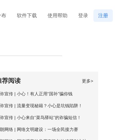
分布
软件下载
使用帮助
登录
注册
推荐阅读
更多>
诈宣传 | 小心！有人正用“国补”骗你钱
诈宣传 | 流量变现秘籍？小心是坑钱陷阱！
诈宣传 | 小心来自“菜鸟驿站”的诈骗短信！
朗网络 | 网络文明建设：一场全民接力赛