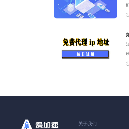
可
套餐
制
性
4
D
关于我们