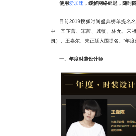
使用
爱加速
，缓解网络延迟，随时
目前2019搜狐时尚盛典榜单提
中，辛芷蕾、宋茜、戚薇、林允、宋
凯）、王嘉尔、朱正廷入围提名。“年度
一、年度时装设计师