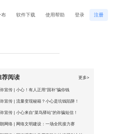
分布
软件下载
使用帮助
登录
注册
推荐阅读
更多>
诈宣传 | 小心！有人正用“国补”骗你钱
诈宣传 | 流量变现秘籍？小心是坑钱陷阱！
诈宣传 | 小心来自“菜鸟驿站”的诈骗短信！
朗网络 | 网络文明建设：一场全民接力赛