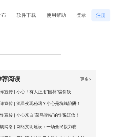
分布
软件下载
使用帮助
登录
注册
推荐阅读
更多>
诈宣传 | 小心！有人正用“国补”骗你钱
诈宣传 | 流量变现秘籍？小心是坑钱陷阱！
诈宣传 | 小心来自“菜鸟驿站”的诈骗短信！
朗网络 | 网络文明建设：一场全民接力赛