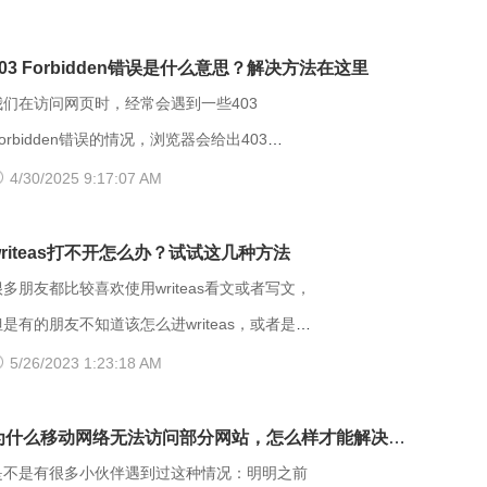
403 Forbidden错误是什么意思？解决方法在这里
我们在访问网页时，经常会遇到一些403
orbidden错误的情况，浏览器会给出403
orbidden错误提示。那么，403 forbidden是什
4/30/2025 9:17:07 AM
意思呢？出现403 Forbidden错误该怎么解
orbidden是HTTP协议中的一个状态
writeas打不开怎么办？试试这几种方法
(Status Code)。可以简单的理解为没有权限
很多朋友都比较喜欢使用writeas看文或者写文，
访问此站。该状态表示服务器理解了本次请求但
但是有的朋友不知道该怎么进writeas，或者是遇
是拒绝执行该任务，该请求不该重发给服务器。
到网站打不开的情况。那么具体要如何操作呢？
5/26/2023 1:23:18 AM
在HTTP请求的方法不是“HEAD”，并且服务器想
以下是一些可能有用的解决方法，大家可以试试
让客户端知道为什么没有权限的情况下，服务器
方法】 （一）、更换网址后缀 有
为什么移动网络无法访问部分网站，怎么样才能解决
应该在返回的信息中描述拒绝的理由。 每当出
很多用户发现收藏夹里的writeas网站打不开，大
呢？
是不是有很多小伙伴遇到过这种情况：明明之前