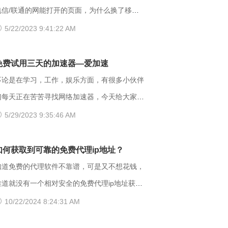
现这个403错误，表示服务器理解了本次请求但
家可以把原来的网址后缀更换成xyz，很多小伙
电信/联通的网能打开的页面，为什么换了移动
是拒绝执行该任务，该请求不该重发给服务器。
伴们反馈这样就可以打开了。 （二）、更换网
网后就进不去了呢？是什么原因导致移动网络打
5/22/2023 9:41:22 AM
通常由于服务器上文件或目录的权限设置导致，
络 据部分小伙伴们反馈，wifi网不好打开网站，
不开这些网页的呢？ 页面打不开可能和以下两
比如IIS或者apache设置了访问权限不当。如果
需要切换成流量，如果换流量也不好使的话，推
点有关系：其一，可能是网间互联出口质量差，
免费试用三天的加速器—爱加速
服务器不想提供任何反馈信息的情况下，服务器
荐大家下载爱加速，把网络切换成其他运营商，
移动用户访问电信联通资源对方设置网络限制；
不论是在学习，工作，娱乐方面，有很多小伙伴
以用404 Not Found代
其他城市，这样或许有用。 （三）、更换其他
另外也可能是有些小网站在配置.dns服务器的时
们每天正在苦苦寻找网络加速器，今天给大家推
浏览器 有的时候可能是因为浏览器不兼容，建
候，漏配了移动用户，导致dns解析无结果，这
荐一个好用的加速器——爱加速。新用户注册登
5/29/2023 9:35:46 AM
议大家多尝试几种不同的浏览器，说不定某个就
种网站一般都是小网站，对移动dns扩容的dns
录账号享受3天的免费时间，大家可以在这段时
可以打开网址了。 【爱加速使用说明】 1、在
地址段不识别，解析无响应或者无结果。 要
间里摸索合适自己的服务器，再决定是否要购买
如何获取到可靠的免费代理ip地址？
官网下载爱加速APP，用手机号注册账号，登录
解决移动网络无法访问的情况，可以尝试使用以
服务。 很多人为图方便，或者由于资金
知道免费的代理软件不靠谱，可是又不想花钱，
爱加速账号 爱加速App下载 2、在【爱加速】
下三种方法解决： 一、修改DNS设置 打开“控
原因，选择使用免费加速工具，殊不知无论从质
难道就没有一个相对安全的免费代理ip地址获取
APP内搜索电信/联通
面板”-“网络和Internet”-“网络和共享中心”-“更
量、安全性还是体验感这些方面免费加速器相较
方法吗？虽然靠谱的代理ip软件以付费业务为
10/22/2024 8:24:31 AM
改适配器设置”，右击你所连接的网络，打开“属
于优质加速器都相差甚远。 【免费加速器的缺
主，但它们一般也都会提供免费服务器或者新手