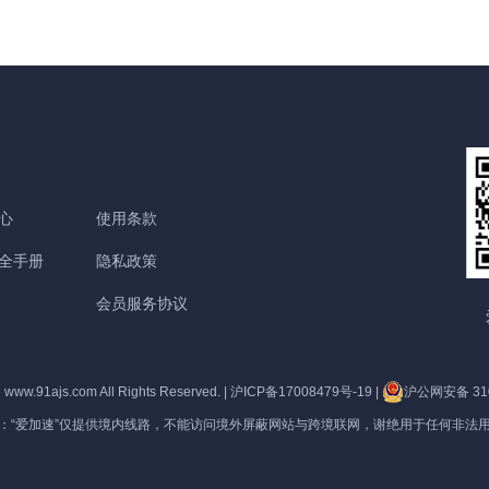
”框。找到并点击“Internet协议版本
陷】 一、安全性无法保障：免费服务器在隐匿
试用福利，这类白嫖机会可以抓牢。 对于想
（TCP/IPv4）”选项，点击“属性”按钮。勾
方面比较薄弱； 二、服务器可用率低：服务器
长期获取免费代理ip地址的用户来说，爱加速静
选“使用下面的DNS服务器地址”，填入新的
的购买与维护是需要一定资金的，真正可用的免
态ip代理会是更好的选择。爱加速一直坚持提供
NS，然后“确定”
费服务器数量并不多； 三、连接不稳定：免费
免费试用服务，精心挑选出50多台免费服务器，
服务器没有专人维护，并且服务器不稳定，并且
用户每天都能免费连接使用。普通用户每天的免
任何人都可以使用，影响使用效果； 四、无法
费时长为20分钟，若是新用户，那么前三天将不
心
使用条款
多平台全方位支持，后续保障能力弱。 【爱加
受该时长约束。 爱加速App下载 如何寻找到免
速的优点】 大家如果长期需要使用加速器，建
全手册
隐私政策
费服务器？ 爱加速静态ip所拥有的代理ip资源非
议大家选择使用爱加速。爱加速作为国内加速器
常丰富，该如何从海量服务器中找到免费的呢？
会员服务协议
软件的佼佼者，收
进入详细列表页，你会发现免费服务器后方都带
有蓝色的“免费”二字，非常亮眼，很容易区分
6
www.91ajs.com
All Rights Reserved.
|
沪ICP备17008479号-19
|
沪公网安备 310
开。借助“搜索”功能，你还可以筛选出所有的免
：“爱加速”仅提供境内线路，不能访问境外屏蔽网站与跨境联网，谢绝用于任何非法
节点，对比起来更便利。 爱加速是一款非
常优秀的静态ip代理软件，它的代理ip地址来