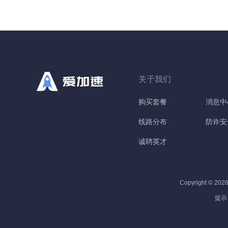
性
4
D
关于我们
购买套餐
消息中
线路分布
防诈安
诚聘英才
Copyright © 202
提示
费