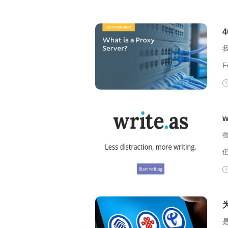
F
F
么
决？ 403 F
码
看。 【解决