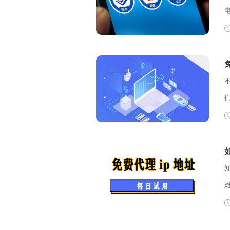
可
套餐
制