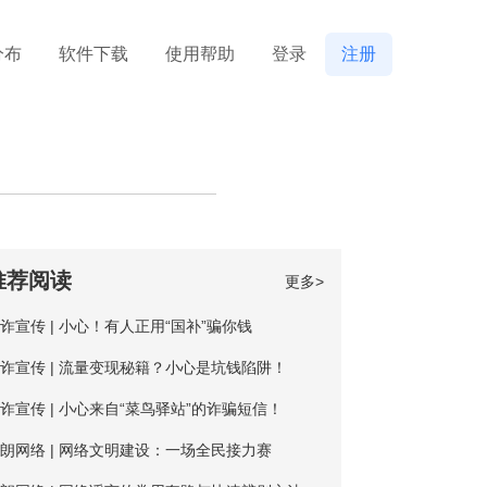
分布
软件下载
使用帮助
登录
注册
推荐阅读
更多>
诈宣传 | 小心！有人正用“国补”骗你钱
诈宣传 | 流量变现秘籍？小心是坑钱陷阱！
诈宣传 | 小心来自“菜鸟驿站”的诈骗短信！
朗网络 | 网络文明建设：一场全民接力赛