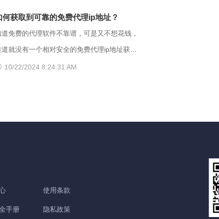
可以打开网址了。 【爱加速使用说明】 1、在
地址段不识别，解析无响应或者无结果。 要
间里摸索合适自己的服务器，再决定是否要购买
如何获取到可靠的免费代理ip地址？
官网下载爱加速APP，用手机号注册账号，登录
解决移动网络无法访问的情况，可以尝试使用以
服务。 很多人为图方便，或者由于资金
知道免费的代理软件不靠谱，可是又不想花钱，
爱加速账号 爱加速App下载 2、在【爱加速】
下三种方法解决： 一、修改DNS设置 打开“控
原因，选择使用免费加速工具，殊不知无论从质
难道就没有一个相对安全的免费代理ip地址获取
APP内搜索电信/联通
面板”-“网络和Internet”-“网络和共享中心”-“更
量、安全性还是体验感这些方面免费加速器相较
方法吗？虽然靠谱的代理ip软件以付费业务为
10/22/2024 8:24:31 AM
改适配器设置”，右击你所连接的网络，打开“属
于优质加速器都相差甚远。 【免费加速器的缺
主，但它们一般也都会提供免费服务器或者新手
”框。找到并点击“Internet协议版本
陷】 一、安全性无法保障：免费服务器在隐匿
试用福利，这类白嫖机会可以抓牢。 对于想
（TCP/IPv4）”选项，点击“属性”按钮。勾
方面比较薄弱； 二、服务器可用率低：服务器
长期获取免费代理ip地址的用户来说，爱加速静
选“使用下面的DNS服务器地址”，填入新的
的购买与维护是需要一定资金的，真正可用的免
态ip代理会是更好的选择。爱加速一直坚持提供
NS，然后“确定”
费服务器数量并不多； 三、连接不稳定：免费
免费试用服务，精心挑选出50多台免费服务器，
服务器没有专人维护，并且服务器不稳定，并且
用户每天都能免费连接使用。普通用户每天的免
任何人都可以使用，影响使用效果； 四、无法
费时长为20分钟，若是新用户，那么前三天将不
心
使用条款
多平台全方位支持，后续保障能力弱。 【爱加
受该时长约束。 爱加速App下载 如何寻找到免
速的优点】 大家如果长期需要使用加速器，建
全手册
隐私政策
费服务器？ 爱加速静态ip所拥有的代理ip资源非