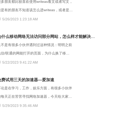
(Status Code)。可以简单的理解为没有权限
很多朋友都比较喜欢使用writeas看文或者写文，
访问此站。该状态表示服务器理解了本次请求但
但是有的朋友不知道该怎么进writeas，或者是遇
是拒绝执行该任务，该请求不该重发给服务器。
到网站打不开的情况。那么具体要如何操作呢？
5/26/2023 1:23:18 AM
在HTTP请求的方法不是“HEAD”，并且服务器想
以下是一些可能有用的解决方法，大家可以试试
让客户端知道为什么没有权限的情况下，服务器
方法】 （一）、更换网址后缀 有
为什么移动网络无法访问部分网站，怎么样才能解决
应该在返回的信息中描述拒绝的理由。 每当出
很多用户发现收藏夹里的writeas网站打不开，大
呢？
是不是有很多小伙伴遇到过这种情况：明明之前
现这个403错误，表示服务器理解了本次请求但
家可以把原来的网址后缀更换成xyz，很多小伙
电信/联通的网能打开的页面，为什么换了移动
是拒绝执行该任务，该请求不该重发给服务器。
伴们反馈这样就可以打开了。 （二）、更换网
网后就进不去了呢？是什么原因导致移动网络打
5/22/2023 9:41:22 AM
通常由于服务器上文件或目录的权限设置导致，
络 据部分小伙伴们反馈，wifi网不好打开网站，
不开这些网页的呢？ 页面打不开可能和以下两
比如IIS或者apache设置了访问权限不当。如果
需要切换成流量，如果换流量也不好使的话，推
点有关系：其一，可能是网间互联出口质量差，
免费试用三天的加速器—爱加速
服务器不想提供任何反馈信息的情况下，服务器
荐大家下载爱加速，把网络切换成其他运营商，
移动用户访问电信联通资源对方设置网络限制；
不论是在学习，工作，娱乐方面，有很多小伙伴
以用404 Not Found代
其他城市，这样或许有用。 （三）、更换其他
另外也可能是有些小网站在配置.dns服务器的时
们每天正在苦苦寻找网络加速器，今天给大家推
浏览器 有的时候可能是因为浏览器不兼容，建
候，漏配了移动用户，导致dns解析无结果，这
荐一个好用的加速器——爱加速。新用户注册登
5/29/2023 9:35:46 AM
议大家多尝试几种不同的浏览器，说不定某个就
种网站一般都是小网站，对移动dns扩容的dns
录账号享受3天的免费时间，大家可以在这段时