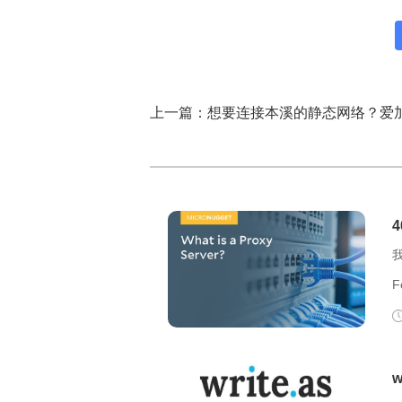
F
F
么
决？ 403 F