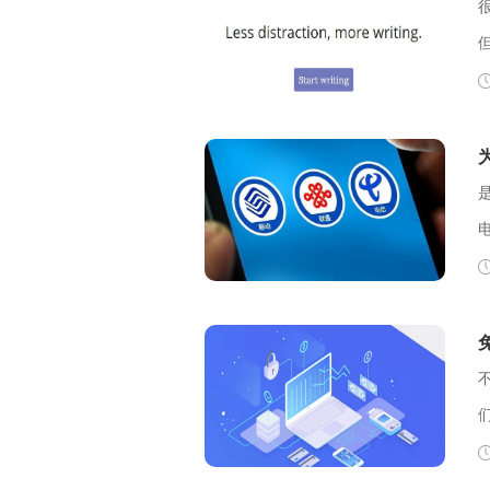
码
看。 【解决
可