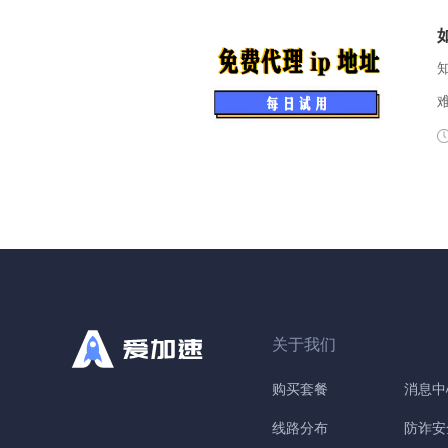
套餐
制
性
4
D
关于我们
购买套餐
消息中
线路分布
防诈安