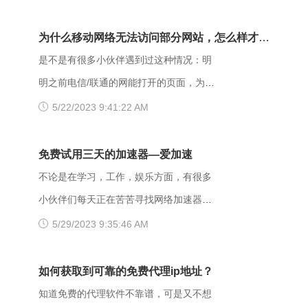
次请求但是拒绝执行该任务，该请求不该
那么具体要如何操作呢？以下是一些可能
重发给服务器。在HTTP请求的方法不
有用的解决方法，大家可以试试看。
为什么移动网络无法访问部分网站，怎么样才能
是“HEAD”，并且服务器想让客户端知道为
【解决方法】 （一）、更换网址后缀 有
解决呢？
是不是有很多小伙伴遇到过这种情况：明
什么没有权限的情况下，服务器应该在返
很多用户发现收藏夹里的writeas网站打不
明之前电信/联通的网能打开的页面，为什
回的信息中描述拒绝的理由。 每当出现
开，大家可以把原来的网址后缀更换成
么换了移动网后就进不去了呢？是什么原
5/22/2023 9:41:22 AM
这个403错误，表示服务器理解了本次请
xyz，很多小伙伴们反馈这样就可以打开
因导致移动网络打不开这些网页的呢？
求但是拒绝执行该任务，该请求不该重发
了。 （二）、更换网络 据部分小伙伴们
页面打不开可能和以下两点有关系：其
免费试用三天的加速器—爱加速
给服务器。通常由于服务器上文件或目录
反馈，wifi网不好打开网站，需要切换成流
一，可能是网间互联出口质量差，移动用
不论是在学习，工作，娱乐方面，有很多
的权限设置导致，比如IIS或者apache设置
量，如果换流量也不好使的话，推荐大家
户访问电信联通资源对方设置网络限制；
小伙伴们每天正在苦苦寻找网络加速器，
了访问权限不当。如果服务器不想提供任
下载爱加速，把网络切换成其他运营商，
另外也可能是有些小网站在配置.dns服务
今天给大家推荐一个好用的加速器——爱
5/29/2023 9:35:46 AM
何反馈信息的情况下，服务器可以用404
其他城市，这样或许有用。 （三）、更
器的时候，漏配了移动用户，导致dns解
加速。新用户注册登录账号享受3天的免费
Not Found代
换其他浏览器 有的时候可能是因为浏览器
析无结果，这种网站一般都是小网站，对
时间，大家可以在这段时间里摸索合适自
如何获取到可靠的免费代理ip地址？
不兼容，建议大家多尝试几种不同的浏览
移动dns扩容的dns地址段不识别，解析无
己的服务器，再决定是否要购买套餐服
知道免费的代理软件不靠谱，可是又不想
器，说不定某个就可以打开网址了。