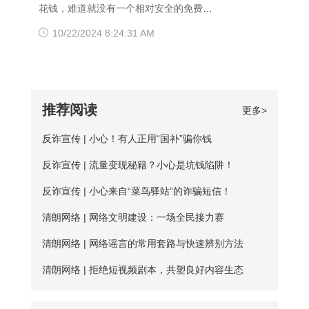
响应或者无结果。 要解决移动网络无法
务。 很多人为图方便，或者由于资金原
花钱，难道就没有一个相对安全的免费代
【爱加速使用说明】 1、在官网下载爱加
访问的情况，可以尝试使用以下三种方法
因，选择使用免费加速工具，殊不知无论
理ip地址获取方法吗？虽然靠谱的代理ip软
10/22/2024 8:24:31 AM
速APP，用手机号注册账号，登录爱加速
解决： 一、修改DNS设置 打开“控制面
从质量、安全性还是体验感这些方面免费
件以付费业务为主，但它们一般也都会提
账号 爱加速App下载 2、在【爱加速】
板”-“网络和Internet”-“网络和共享中
加速器相较于优质加速器都相差甚远。
供免费服务器或者新手试用福利，这类白
APP内搜索电信/联通
心”-“更改适配器设置”，右击你所连接的网
【免费加速器的缺陷】 一、安全性无法保
嫖机会可以抓牢。 对于想长期获取免费
推荐阅读
更多>
络，打开“属性”框。找到并点击“Internet协
障：免费服务器在隐匿方面比较薄弱；
代理ip地址的用户来说，爱加速静态ip代理
议版本4（TCP/IPv4）”选项，点击“属
反诈宣传 | 小心！有人正用“国补”骗你钱
二、服务器可用率低：服务器的购买与维
会是更好的选择。爱加速一直坚持提供免
性”按钮。勾选“使用下面的DNS服务器地
护是需要一定资金的，真正可用的免费服
反诈宣传 | 流量变现秘籍？小心是坑钱陷阱！
费试用服务，精心挑选出50多台免费服务
址”，填入新的DNS，然后“确定”
务器数量并不多； 三、连接不稳定：免
器，用户每天都能免费连接使用。普通用
反诈宣传 | 小心来自“菜鸟驿站”的诈骗短信！
费服务器没有专人维护，并且服务器不稳
户每天的免费时长为20分钟，若是新用
清朗网络 | 网络文明建设：一场全民接力赛
定，并且任何人都可以使用，影响使用效
户，那么前三天将不受该时长约束。 爱加
清朗网络 | 网络谣言的常用套路与快速辨别方法
果； 四、无法多平台全方位支持，后续
速App下载 如何寻找到免费服务器？ 爱
清朗网络 | 拒绝短视频剧本，共塑良好内容生态
保障能力弱。 【爱加速的优点】 大家如
加速静态ip所拥有的代理ip资源非常丰富，
果长期需要使用加速器，建议大家选择使
该如何从海量服务器中找到免费的呢？进