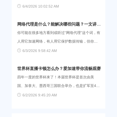
它变动时，你的网络连接就可能中断，对于远程办
于两者： 一是传输绕路。你要访问的服务器和你家
题可能出在传输路径上——数据在途中绕了远路，
6/4/2026 10:02:52 AM
公等需要长时间保持连接状态的活动影响尤为明
的宽带不在同一个运营商网络里，导致你的数据必
或者某个中间节点堵得水泄不通。而玩游戏或刷视
显。 如何解决这类问题？ 很简单，一款高质量的
须经过互联节点。这些节点容易发生拥堵，你的数
频时，路径比较顺畅，所以体验良好。 为什么只
网络代理是什么？能解决哪些问题？一文讲清
静态 IP 代理软件可以轻松帮你解决这个问题。爱加
据迟迟无法通过，继而影响了传输效率。 二是 IP
有个别页面加载慢？ 访问不同网站、软件时，数据
楚
你可能在很多地方看到或听过“网络代理”这个词，有
速代理作为该领域的佼佼者，自然值得被重点关
变动。IP 地址由运营商分配，且会不定时变换。假
走的路径也是不一样的。网站服务器部署的运营商
人用它加速网络，有人用它保护数据传输，但你或
注。
设正在看视频、打游戏，IP 突然一变，连接就可能
机房和你所用的网络运营商不一致，数据需要经过
许始终没完全搞懂它到底是什么。这篇文章将和你
6/3/2026 9:58:42 AM
中断，随即视频缓冲、游戏掉线。 要想同时解决传
多个互联节点，更容易发生拥堵。另外，IP 不定期
聊聊网络代理的哪些事——网络代理是什么、能帮
输绕路和 IP 频繁变动两个问题，你就需要一款可以
变化也可能造成连接突然中断，导致加载时间被拉
你解决哪些实际问题。 网络代理的原理——中转
世界杯直播卡顿怎么办？爱加速带你流畅观赛
优化传输路径，同时能够锁定 IP 地址的工具，比如
长。 如何解决加载问题？ 核心思路有两点：一是
站 正常情况下，你访问目标网站或软件时，数据是
四年一度的世界杯来了！本届世界杯是首次由美
爱加速代理。 爱加速代理如何
尽可能让数据走顺畅的路，二是让网络地址固定不
在你的设备和目标服务器之间来回传输的。而有了
国、加拿大、墨西哥三国联合举办，也是扩军至48
变。而这些恰好都是爱加速这款工具类软件擅长做
网络代理的加入后，就多了一个中转站，你的数据
支球队后规模最大的一届。尽管由于时差，大部分
6/2/2026 9:45:20 AM
的事。 爱加速拥有丰富的资源，其服务器遍布国
会先给代理服务器，再由它转给目标；同理，回传
比赛都会在北京时间凌晨开球，但难挡大家的热
内200+城市，并覆盖电信、移动、联通三大运营商
时也是先到代理服务器，再到你。 这么做会带来两
情，再困也要爬起来看。 本届世界杯，这些看点