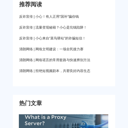
线路。你可以灵活切换不同地区、不同运营商的线
大好处：第一，你的传输路径发生了改变，有助于
推荐阅读
值得期待 历届世界杯从不缺故事。卫冕冠军阿根廷
路，获取更舒适的连接体验。其客户端上还会显示
避开拥堵的路径，让你的访问更顺畅。第二，目标
能否打破近年来的“卫冕魔咒”？姆巴佩、哈兰德等新
反诈宣传 | 小心！有人正用“国补”骗你钱
实时延迟
网站识别到的会是代理服务器的 IP 地址，而不是你
王能否在这个舞台正式加冕？非洲球队能否在摩洛
反诈宣传 | 流量变现秘籍？小心是坑钱陷阱！
的真实地址，可以让你避免一些恶意追踪或攻击。
哥四强奇迹后集体爆发？还有一群老将——梅西、C
反诈宣传 | 小心来自“菜鸟驿站”的诈骗短信！
什么样的网络代理才算好用？ 市面上提供网络代
罗、内马尔、莫德里奇……这很可能是他们世界杯
理服务的产品有很多，想要快速判断它们的好坏，
清朗网络 | 网络文明建设：一场全民接力赛
舞台上的最后一舞。点球大战、读秒绝杀、门将封
可以从三个维度入手： 1. 线路多不多。提供
神……这些经典剧本，今年又会由谁来书写呢？ 遇
清朗网络 | 网络谣言的常用套路与快速辨别方法
直播卡顿问题怎么应对？ 熬夜看直播还能忍受，但
清朗网络 | 拒绝短视频剧本，共塑良好内容生态
精彩时刻的突然卡顿却会让人崩溃。遇到类似卡顿
情况，建议先做两步快速自查： · 检查自家网
络：可以切换网络环境看同一路直播，如果 Wi-Fi
热门文章
换流量，不卡了就说明是你家宽带的问题。 ·