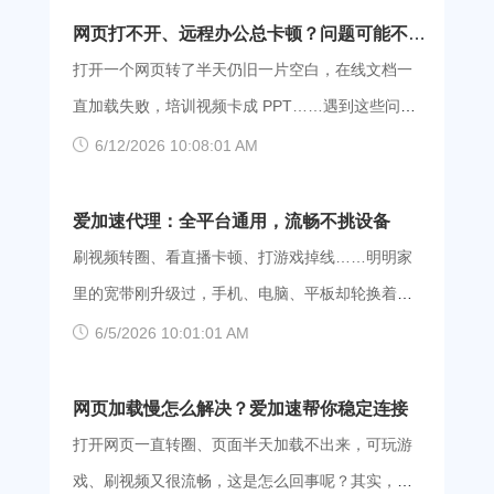
网络重回顺畅。 第一步：先排查自家设备 · 重
网页打不开、远程办公总卡顿？问题可能不在
启路由器：关闭光猫或路由器的电源，等待二十秒
宽带上
打开一个网页转了半天仍旧一片空白，在线文档一
左右再重新通电，这样很多临时缓存问题都会迎刃
直加载失败，培训视频卡成 PPT……遇到这些问题
而解。 · 切换 Wi-Fi 频段：尝试连接带有“5G”字样
时，很多人第一反应是认为带宽不够用，该升级套
6/12/2026 10:08:01 AM
的 Wi-Fi，干扰少，速度相对更快。 · 关掉闲置进
餐了。其实很可能并不是，真正拖后腿的是以下两
程：关闭手机或电脑上不用的应用程序，避免它们
个原因： 1. 跨运营商之间的节点拥堵 假设你家中
爱加速代理：全平台通用，流畅不挑设备
自动更新而挤占了带宽。 · 适当降低画质：视频卡
装的是移动宽带，而你想访问的网站服务器位于电
刷视频转圈、看直播卡顿、打游戏掉线……明明家
顿时，不妨手动降低画质，这样流畅度也会提升。
信机房，此时你的数据必须经过移动和电信的互联
里的宽带刚升级过，手机、电脑、平板却轮换着
第二步：使用工具——爱加速代理 对于假期网络拥
节点，但互联节点数量少，容易出现拥堵。实际
卡。你有没有想过，问题可能不在设备上，而是你
6/5/2026 10:01:01 AM
堵、数据传输不畅，更换一条不堵的传输路线是很
上，凡是跨运营商互联往往都会出现类似情况。你
的数据在“绕远路”。跨网传输绕行，再加上 IP 频繁
好的解决思路。作为专业网络优化工具的爱加速代
的数据堵在半路上迟迟过不过去，结果就呈现了页
变动，导致你频繁遭遇卡顿问题。 不同设备，卡
网页加载慢怎么解决？爱加速帮你稳定连接
理，可以在此刻发挥重要作用。 · 优化传输路径：
面加载超时、视频转圈等问题。 2. IP地址频繁变
顿原因可能一样 不管是手机、平板，还是电脑，只
打开网页一直转圈、页面半天加载不出来，可玩游
爱加速代理拥有全国各地、不同运
动 运营商提供的 IP 地址通常是会不定时变动的，当
要使用的是同一个宽带，那么发生网络卡顿主要源
戏、刷视频又很流畅，这是怎么回事呢？其实，问