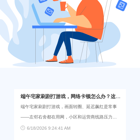
端午宅家刷剧打游戏，网络卡顿怎么办？这份
自救指南请收好
端午宅家刷剧打游戏，画面转圈、延迟飙红是常事
——左邻右舍都在用网，小区和运营商线路压力比
平时大得多，传输一慢，各种卡顿、掉线问题自然
6/18/2026 9:24:41 AM
会找上你。别慌，掌握了三步自救法，很快就能让