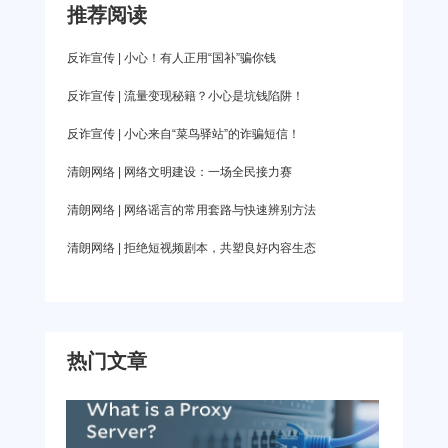
大家关心的还是如何收看，然而演出现在还没有官
愤懑难平发誓要证明自己能力的她，意外卡进了自
推荐阅读
作。 这一风波后，曾和周杰伦、王力宏、林俊杰
方
己的剧本，变身花垣城地位尊贵但恶评满满的三公
并称“新四大天王”的罗志祥口碑滑落谷底，想翻身恐
反诈宣传 | 小心！有人正用“国补”骗你钱
主。原本一个活不过三集的小女配，为了活命开编
怕并不容易，而他所能做的也只有公开道歉。 但前
反诈宣传 | 流量变现秘籍？小心是坑钱陷阱！
剧副本，逆转荒唐人生，在不懂套路的犬系少城主
几日，罗志祥在社交评论上的留言再次引发争论，
反诈宣传 | 小心来自“菜鸟驿站”的诈骗短信！
韩烁和人设完美外貌满分的花垣城司学裴恒之间，
一句“请等我回来”再次将舆论引向风口浪尖。这意味
最终学会爱与成长。 与赵露思以往的网剧类似，
清朗网络 | 网络文明建设：一场全民接力赛
着什么呢？ 这必须谈到罗志祥的成名综艺《娱乐百
这部剧依旧是高甜与高雷相当。不同于以往古装
分百》。台湾八大综合台的娱乐新闻节目，97年开
清朗网络 | 网络谣言的常用套路与快速辨别方法
剧“男尊女卑”的设定，这部剧故事背景
播。至今由罗志祥、简恺乐、黄伟晋、邱锋泽、陈
清朗网络 | 拒绝短视频剧本，共塑良好内容生态
零九交替轮流主持。 在最新播出的《娱乐百分
百》中，事件当事人罗志祥与简恺乐并未因负面新
闻而被节目辞退，依旧占据C位主持节目，这让不少
热门文章
网友诧异，最让人惊叹的是，在YouTube相关频道