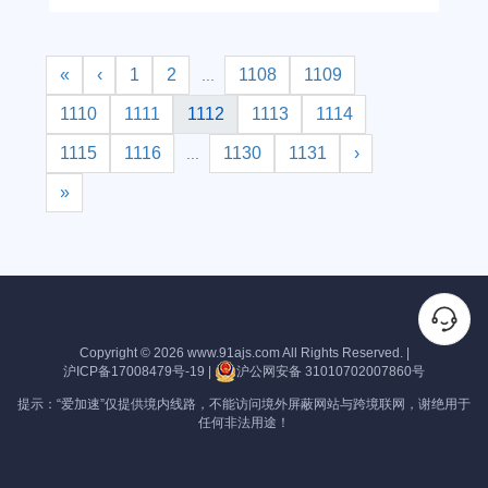
«
‹
1
2
1108
1109
...
1110
1111
1112
1113
1114
1115
1116
1130
1131
›
...
»
Copyright © 2026
www.91ajs.com
All Rights Reserved.
|
沪ICP备17008479号-19
|
沪公网安备 31010702007860号
提示：“爱加速”仅提供境内线路，不能访问境外屏蔽网站与跨境联网，谢绝用于
任何非法用途！