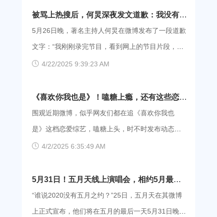
道？成团之夜将最终揭晓答案。 目前刘雨昕、虞
被骂上热搜后，何炅深夜发文道歉：我没有资
书欣、喻言、许佳琪、孔雪儿、赵小棠、金子涵、
格点评表演
5月26日晚，著名主持人何炅在微博发布了一段道歉
安崎、谢可寅暂居1至9名，但不到最后的“毕业大
文字：“我刚刚录完节目，看到网上的节目片段，也
考”，谁也无法确定最终出道的是哪几位。 根据节
觉得自己的表达不合适，其实当时讲完就觉得不
4/22/2025 9:39:23 AM
目赛制，成团之夜，青春制作人代表蔡徐坤将宣布
妥，也和节目组沟通了，节目组可能觉得我是关心
中心位选拔规则，训练生以依次表演的方式参与竞
后辈还是呈现出来了。我没有资格点评表演，没有
《喜欢你我也是》！嗑糖上瘾，还有这些恋爱
选，前20名的训练生们将在最终舞台表演 《猎》和
权利评论其他节目，也不应该表达模糊有可能误伤
综艺不能错过！
围观近期微博，似乎网友们都在追《喜欢你我也
《仅此而已》两首评价曲，结果由全体内投得出。
别人，这些我都会引以为戒，谨言慎行，也请大家
是》这档恋爱综艺，嗑糖上头，时不时发布动态以
上周合作舞台燃爆的表演让不少网友对此次的成团
监督。” 这段文字让不少不知情的吃瓜群众们表示
表自己的“愤慨”，最直接的表现方式就是直接将这档
4/2/2025 6:35:49 AM
之夜抱有超高的期待，节目组也是倾力打造了一个
诧异，何老师作为娱乐圈公认唯一的“0差评”明星，
综艺频频送上热搜，那除了这部《喜欢你我也
视听盛宴。最后的收官之夜，节目组更是邀请了谢
不是一直以高情商被网友称赞与津津乐道吗？怎么
是》，还有其他同类型恋爱综艺吗？ 这不，一大波
5月31日！五月天线上演唱会，相约5月最后
娜担任特邀主持人，李宇春作为重磅嘉宾，王琳凯
会被骂上热搜，甚至不得不深夜发文致歉？ 事情经
汇总来啦！ 一、《喜欢你我也是》第一季 看
一天
“谁说2020没有五月之约？”25日，五月天在其微博
作为特邀师兄代表，共同见证“无限X”女团诞生！
过是这样的，在最新一期的《拜托了冰箱》中，节
《喜欢你我也是2》有什么样的感受？就是场外的嘉
上正式宣布，他们将在五月的最后一天5月31日晚