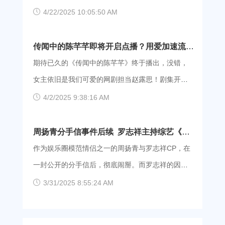
根据官
目邀请欧阳娜娜和陈乔恩作为主要嘉宾参与对话。
宾已经分清了谁是“绿茶”，谁是“中央空调”，场内的
20:00推出一场线上演唱会，这场名为“突然好想
4/22/2025 10:05:50 AM
节目里，何炅就欧阳娜娜演技被黑表达出自己的想
嘉宾还上演着“我很深情，我很迷人”的自嗨场面。不
你”——MAYDAY 2020 LIVE IN THE SKY线上演唱
法，其中说到“可能会因为一些剪辑或者节目设定，
少网友表示，第二季比第一季“假”了很多，那不如考
会，将在QQ音乐与腾讯TME Live进行直播。 “我
传闻中的陈芊芊即将开启点播？用爱加速流畅
让娜比在一段时间内背负不会演戏的标签。” 虽
古下第一季吧。 《喜欢你我也是》第一季节目聚焦
们偶尔迟到，但一定会到”，早在06年时，五月天乐
看大结局！
期待已久的《传闻中的陈芊芊》终于播出，没错，
然何炅没有点名这个节目，但大家都清楚正是浙江
于都市单身男女生活实态，素人嘉宾共赴喜欢你小
队曾许下承诺，每年五月都会与歌迷见面举办演唱
女主依旧是我们可爱的网剧担当赵露思！剧集开
卫视《演
屋开启寻爱之旅，同时邀请韩火火、娜扎、沙溢、
会，然而今年受疫情影响，原本的“五月之约”——在
头，一袭红衣英姿飒爽而来的女主成功与一袭白衣
4/2/2025 9:38:16 AM
王子异、于朦胧、周洁琼、张绍刚、朱星杰八位明
中国香港的演唱会取消，而这场线上临时宣布的线
的男主相遇，你以为这是男帅女美，撒狗粮的无脑
星在演播室捕捉素人甜蜜瞬间并推测爱情线，和观
上演唱会的举行，无疑是给了歌迷们意外的惊喜。
恋爱剧？不，这次改变套路，女主只想奋斗事业，
周扬青分手信事件后续 罗志祥主持综艺《娱
众共同再启追剧之旅。节目于2019年4月11日起播
2020年的五月，这个承诺以另外一种方式兑现了。
恋爱什么的，只是生活的调味剂！ 《传闻中的陈
乐百分百》照常播出
作为娱乐圈模范情侣之一的周扬青与罗志祥CP，在
出。 历经三个月的拍摄，第一季结局扑朔迷离，最
距离五月天上次合体，已经是1月5日蔡依林的演唱
芊芊》是根据小说《传闻中的三公主》改编，编剧
一封公开的分手信后，彻底闹掰。而罗志祥的因
后采
会了，目前公开的仅剩8月30日新加坡演唱会。而这
为南镇。该剧主要讲述了母胎单身七流编剧陈小千
为“人品问题”与“多人运动”等事件，事业也大受打
3/31/2025 8:55:24 AM
次的线上演唱会，让不少粉丝激动不已，在家也能
呕心沥血写了一部古装题材大剧，原可顺利开机，
击，国内众多综艺节目《极限挑战》、《创造营
观看最全面的五月天上线演唱会了！ 当然，最让
却因为演员韩明星对剧本感情戏质疑过多而崩盘。
2020》、《这就是街舞》似乎都悄悄的停止了合