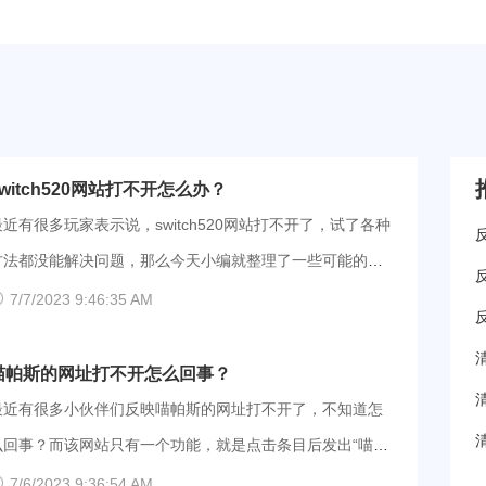
switch520网站打不开怎么办？
最近有很多玩家表示说，switch520网站打不开了，试了各种
方法都没能解决问题，那么今天小编就整理了一些可能的原
及其解决办法，一起来看看吧。 1、更换域名导致的，
7/7/2023 9:46:35 AM
旧域名关闭访问所以导致不少朋友打不开，新的网站链接：
ttps://xxxxx520.com/，也可以多去各大论坛找找其他域名，
喵帕斯的网址打不开怎么回事？
并逐一尝试。 2、可能是浏览器的问题，用QQ浏览器、
最近有很多小伙伴们反映喵帕斯的网址打不开了，不知道怎
edge和火狐都打不开，建议使用夸克浏览器，然后反复刷
么回事？而该网站只有一个功能，就是点击条目后发出“喵帕
新。 3、使用移动网络的小伙伴们可能会由于运营商的问
斯”的声音，然后记录所有人点击的次数，这个数字总是涨的
7/6/2023 9:36:54 AM