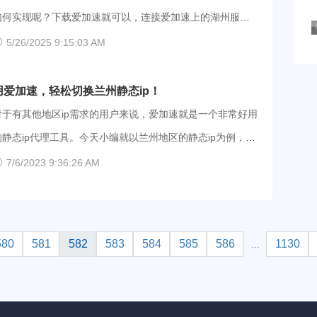
风拿来了家长的手机后，在客服的引导下进行了操作，期间
式（WLAN或以太网），右击打开“属性”面板。 3、找
如何实现呢？下载爱加速就可以，连接爱加速上的湖州服务
客服以资金担保等理由哄骗小风转账5万元。客服告诉小风扣
“Internet协议版本4（TCP/IPv4）”，双击打开“属性”界面。
，瞬间切换湖州静态代理 ip！ 【稳定】爱加速在湖州地
5/26/2025 9:15:03 AM
的钱1小时后就会返还，左等右等等不到返款，小风意识到自
4、选择“使用下面的IP地址”，然后输入你需要修改的IP地
区目前部署下了4台服务器，都是静态服务器，可以提供4个
己被骗了，将情况告知了父母，随后在父母
址、子网掩码和默认网关，保存后即可应用新的静态ip地址。
长期有效的湖州静态 ip 地址。 【安全】通过爱加速接入的
用爱加速，轻松切换兰州静态ip！
湖州网络均为电信网络，电信在各地均有出色的表现，爱加
对于有其他地区ip需求的用户来说，爱加速就是一个非常好用
地址变得更加简单，无需配置，轻松切换静态ip地址。还可以
速和其达成了战略合作关系，可以保障 ip 接入的安全、稳
的静态ip代理工具。今天小编就以兰州地区的静态ip为例，教
随时切换140+城市的ip，满足各类ip需求
定、合规。所有ip均为高匿名代理 ip，爱加速还使用了 AES
大家如何快速切换。操作简单，无需配置，一键连接即可。
7/6/2023 9:36:26 AM
技术加密线上数据，进一步提高大家的用网安全。 【极速】
爱加速的线路覆盖了全国各地，当然也包括了兰州地区，只
湖州服务器所在的机房是电信的五星级 IDC 机房，SLA 达到
需要使用爱加速连接兰州的线路，就能一键切换至兰州静态ip
99.99%，网络连通性得到充分保证。无论你身处哪里，在任
啦。目前兰州的线路有39条（包含3条免费线路），并且会不
580
581
582
583
584
585
586
1130
...
何时间点，打开爱加速，即可体验快如闪电的连接。 【简
断新增，让越来越多的人能够获得兰州静态ip。这些线路包含
洁】爱加速的界面清爽干净，并且不接入广告，简洁的设计
了移动、联通和电信的运营商，大家可以自由选择。 【爱
让功能分区都清楚展现在每一个用户眼中。即便是第一次
加速使用指南】 第一步：点击下面的链接就能自动跳转至官