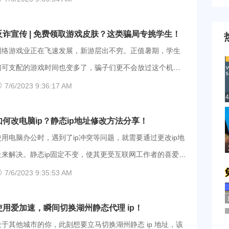
题，打不开switch520网站，可以使用爱加速，连接电信或者
很快。那么遇到打不开的问题，小编整理了一些可能的原
联通的线路试试。 步骤如下： ①点击下面的链接就能自动
一起来看看吧。 1、可能是网站拥挤或者崩溃，需要
反诈宣传 | 免费领取游戏皮肤？这类骗局专挑学生！
跳转至官网的下载界面，大家可以根据自己的设备选择合适
一段时间维护升级后才能继续访问，大家可以多多刷新，耐
网络游戏业正在飞速发展，新游层出不穷。正值暑期，学生
的安装包，手机用户也可以直接去应用商城安装。 爱加速
心地等待一段时间。 2、可能是浏览器的拦截和兼容问题导
们可支配的游戏时间也变多了，骗子们更不会放过这个机
App下载 ②使用手机号注册并登录，第一次使用的用户还能
致的，建议多换几个浏览器试试，优先推荐chrome浏览器或
会，他们利用“免费领取皮肤”来哄骗孩子们上钩，让他们一步
7/6/2023 9:36:17 AM
获得3天的免费会员福利。 ③在首页筛选
者夸克浏览器。 3、检查一下是不是网络的问题导致的，可
走入事先安排好的陷阱中。 【案例分享】 刚上初中的
以将网线拔了重新插上试试，如果还是不行，可以试试爱加
小风爱玩游戏，某天游戏交流群里有人发了一个免费领皮肤
如何改电脑ip？静态ip地址修改方法分享！
速，连接其他地区和运营商的线路。 步骤如下： ①点击下
的消息，小风看到后按广告上的联系方式找到了所谓的游戏
使用电脑办公时，遇到了ip冲突等问题，就需要通过更改ip地
面的链接就能自动跳转至官网的下载界面，我们支持
客服。客服发来了一个二维码，让小风扫码后填写游戏id和自
址来解决。静态ip固定不变，使其更受互联网工作者的喜爱。
ndroid、iOS、Windows、Linux、macOS系统，大家可以
己想要的皮肤。 小风扫了码，填写了信息后却出现了一个提
接下来就为大家分享几种常见的修改Windows系统静态ip地址
7/6/2023 9:35:53 AM
根据自己的设备选择合适的安装包。 爱加速App下载 ②使用
示，上面说小风是未成年人，领取违规了，他的账号会在三
方法，帮助大家更高效作业。 方法一： 1、打开“控制
手机
十分钟后永久冻结，并且父母也会受到处罚。客服告诉小
板”界面，进入“网络和Internet”，选择“网络和共享中心”。
使用爱加速，瞬间切换湖州静态代理 ip！
风，只要用父母的手机扫码，完成担保认证就可以解冻。 小
2、点击左侧的“更改适配器设置”，找到你使用的网络连接方
位于其他城市的你，此刻想要立马切换湖州静态 ip 地址，该