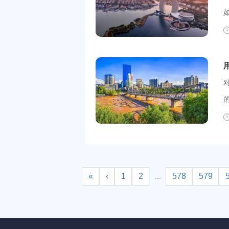
到
器
方法二： 爱加速等静态ip代理软件的出现使得修改静态ip
«
‹
1
2
578
579
...