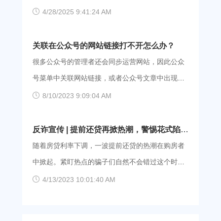
Android、iOS、Linux这五种系统的用户，都可以点
更顺畅使用App。这款软件提供充足的网络资源，线
引进了国服，但总有玩家出现登录不上的问题，这
4/28/2025 9:41:24 AM
击下方的按钮，跳转到官网下载页，进行软件的下
路覆盖31个省市自治区。爱加速提供的都是高匿高
是什么情况呢？出现登录问题的玩家，很可能是撞
载与安装。如果你是手机党，也可以打开应用商店
质的ip，且会使用AES技术加密线上数据传输，是一
上了地区网络问题！ 目前登不上魔灵召唤国服的
关联在公众号的网站链接打不开怎么办？
搜索“爱加速”看看。 爱加速App下载 如何连接铁岭
款安全感满满 IP 代理。 使用爱加速切换ip： 1、
玩家，大概率是因为所在地区的网络出现了问题，
很多公众号的管理者还会同步运营网站，因此公众
网络？ 省份和城市都是
下载：爱加速支持Windows、macOS、Android、
进而出现登录问题。这种情况比较常发生在江苏、
号菜单中关联网站链接，或者公众号文章中出现外
iOS、Linux多种系统，点击下方的链接进入下载
广东等省份。 不管是哪种情况，都可以通过爱加速
部跳转链接都是很正常的。但并不是所有人都能顺
8/10/2023 9:09:04 AM
页，选择对应的安装包，完成软件的安装。 爱加速
来化解。爱加速提供境内31个省市自治区的静态网
利打开这些关联的链接，如果出现访问失败，或许
App下载 2、注册：打开爱加速，请先使用手机号
络安全接入服务，无论你身处哪里，都可以选择使
下面的三种方法可以帮助到你。 1、更换浏览器
反诈宣传 | 提前还贷再掀热潮，警惕花式陷
完成账号的注册与登录。如果此前已注册过，那么
用爱加速接入除广东、江苏外的网络。 【关于下
在微信内部打不开的链接或许使用其他外部浏览器
阱！
随着房贷利率下调，一波提前还贷的热潮在购房者
直接登录即可。
载】爱加速可支持Android、iOS等系统，在大多数
就能正常访问，因此建议大家先通过其他浏览器访
中掀起。紧盯热点的骗子们自然不会错过这个时
的主流模拟器中也能正常运行（具体请自行尝
问试试。不仅是手机端的浏览器，电脑、平板等其
机，使出花式手段。有提前还贷意愿的人，请提高
4/13/2023 10:01:40 AM
试）。有需要的用户，可以点击下方的链接进入下
他设备的浏览器也都尝试一下，看看是不是都打不
警惕，不要落入提前还贷的骗局！ 陷阱一：低价
载页，或者通过手机应用商店，完成客户端的安
开。 2、切换网络环境 一些网站是不适合通过移动
还贷 【案例】小王看到一则广告，不仅能提前还