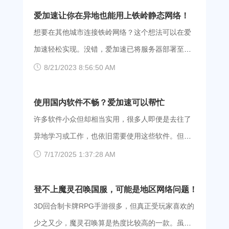
出现问题，大家可以等待维护升级以后再重进试
爱加速让你在异地也能用上铁岭静态网络！
试，也可以卸载掉app以后重新下载。 2、有用户
想要在其他城市连接铁岭网络？这个想法可以在爱
表示，ios设备就打不开，而安卓设备就能打开，如
加速轻松实现。没错，爱加速已将服务器部署至辽
果有条件的话，大家可以使用安卓设备打开。 3、
宁铁岭。需要铁岭静态ip的用户，打开爱加速，即可
8/21/2023 8:56:50 AM
使用网页版的小伙伴们可以尝试换几个浏览器试
快速切换！ 爱加速有什么优势？ 快速接入：爱加
试，可能存在浏览器不兼容的情况，优先推荐
速在铁岭目前只有一台服务器，这台长期有效的静
使用国内软件不畅？爱加速可以帮忙
chrome浏览器和夸克浏览器。 4、我们发现部分使
态服务器在电信机房内，机房采用IDC五星级运维标
许多软件小众但却相当实用，很多人即便是去往了
用移动网络的小伙伴们更容易出现上面的问题，很
准，SLA99.99%，用户可以随时随地享受到快如闪
异地学习或工作，也依旧需要使用这些软件。但很
有可能是运营商的问题导致的。大家可以使用爱加
电的连接。 安全用网：电信一直都与爱加速保持着
不幸，部分ip在使用软件时会出现断网、什么也加载
7/17/2025 1:37:28 AM
速，连接电信或者联通的线路试试。 步骤如下：
良好的合作关系，因此大家在爱加速接入的网络也
不出等情况。这些实用的软件，难道就没办法用上
①点击下面的链接就能自动跳转至官网的下载界
会是安全、稳定的。另外，爱加速会使用AES技术
了吗？ 不用担心，方法总是有的。因为距离问
登不上魔灵召唤国服，可能是地区网络问题！
面，我们支持Android、iOS、Windows、macOS、
加密线上数据，为大家尽可能创造一个安全的用网
题，在传输期间容易出现断连、丢包等问题，可以
3D回合制卡牌RPG手游很多，但真正受玩家喜欢的
Linux系统，大家可以
环境。 怎么下载爱加速？ Windows、macOS、
通过爱加速切换 IP，这样能够缓解网络延迟问题，
少之又少，魔灵召唤算是热度比较高的一款。虽然