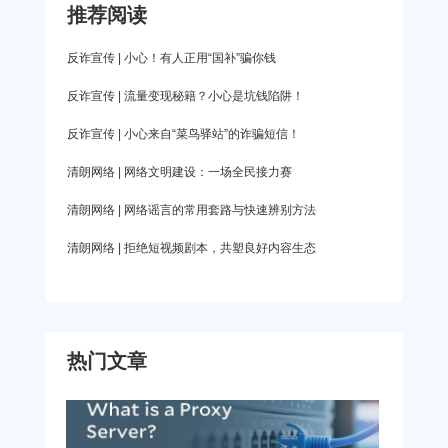
装。 爱加速App下载 【关于使用】打开爱加速，
宽带访问的，建议大家更换其他运营商网络试试。
推荐阅读
贷，还款数额还会低于应还金额，且不收手续费。
登录账号后，可以在列表中根据省份、城市、延迟
另外，江苏、福建等地的网络可能会突发异常，导
小王主动联系了对方，完成风险评估后对方称可减
反诈宣传 | 小心！有人正用“国补”骗你钱
等信息，挑选一
致无法访问一些网站，可以尝试切换其他地区网
免一万元，只需还款4万。当小王汇款至指定账户后
反诈宣传 | 流量变现秘籍？小心是坑钱陷阱！
络。 无论是地区网络异常，还是运营商网络问题，
发现自己的贷款仍未结清，再联系对方却已被拉
反诈宣传 | 小心来自“菜鸟驿站”的诈骗短信！
都可以依靠爱加速来解决。爱加速提供境内31个省
黑。 【解析】不法分子利用受害人贪图便宜的心
市自治区、3家主流运营商网络，可以很好地帮助大
清朗网络 | 网络文明建设：一场全民接力赛
理，以“低价还款”“免除手续费”等为噱头，使其放松
家化解各类网络难题。 爱加速App下载 3、联系网
警惕，从而实施诈骗。 陷阱二：保证金 【案例】
清朗网络 | 网络谣言的常用套路与快速辨别方法
站运营 如果更换
小钱通过广告找到一家公司帮忙提前还贷，将3万元
清朗网络 | 拒绝短视频剧本，共塑良好内容生态
还款打入指定账户后却被告知，因为还款的银行卡
号和当初借款时的不一致，所以需要小钱交保证
金。小钱又向指定账户汇款1.5万元，没想到对方又
热门文章
说未在规定时间内转账，要小钱继续汇款。发觉不
对，小钱立马报警