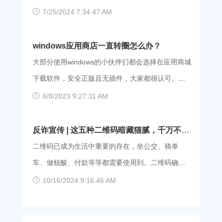
务是否正常启用了:Microsoft Account Sign-in
支持webp格式 为了减少互联网上图片的发送时间和
网络生态频繁出现。我们的公众是社会经济生活的
7/25/2024 7:34:47 AM
Assistant，直
流量消耗，现在很多网站都选择了webp格式的图
主体，在社会建设中需要平稳、有序的网络传播秩
片，而并非所有浏览器都支持 webp，比如：IE、
序。 为了营造有序传播秩序，呼吁大家网上冲浪
windows应用商店一直转圈怎么办？
Firefox 某些版本等。当浏览器不支持时，就会出现
时遵守以下几个准则： 一、大家减少转载发布未经
大部分使用windows的小伙伴们都会选择在应用商城
图片无法显示的问题。 3、运营商网络问题 我们发
官方证实的相关信息； 二、对未经证实和来源不明
下载软件，安全正版且无插件，大家都很认可。但
现移动运营商存在网络问题，大家可以使用爱加
的网上消息减少转发、传播频率，对已发布或转发
是最近有很多用户反映windows应用商店一直转圈，
6/8/2023 9:27:31 AM
速，切换至电信或者联通的网络即可。（ps：点击
的不实信息及时删除，主动消除不良影响； 三、对
需要等待很长时间，有时候直接就进不去了。遇到
下面的链接就能自动跳转至官网的下载界面，新用
于各种组织的创建者来说，比如说贴吧吧主、论坛
同样问题的小伙伴们不要担心，今天小编为大家带
反诈宣传 | 这五种二维码暗藏猫腻，千万不要
户还能获得3天的免费会员福利） 爱加速App下载
版主等，要做到“谁建群谁负责、谁管理谁负责”，对
来了三个解决方法，一起来看看吧。 方法一：开
扫！
二维码已成为生活中重要的存在，坐公交、骑单
4、DNS冲突造成页面图
于群成员发布的未经官方证实的信息，群主要第一
启Windows Update 1、win+R打开运行，输入
车、做核酸、付款等等都需要使用到。二维码确实
时间甄别、辟谣。对不服从管理或经批评教育仍不
services.msc，确定。 2、进入服务，找到Windows
给我们带来了巨大的便利，但是同时也暗藏巨大危
10/16/2024 9:16:46 AM
改正的，立即清理出群组，引导群组成员文明互
Update，选择启用。 3、Windows更新正常以后，
险。以下五种二维码不能随便乱扫，不然可能倾家
动、理性表达，构建文明有序的网络群体空间；
Windows相关的应用也会跟着更新，微软应用商店
荡产！ 1、小卡片上的二维码 塞在车窗缝隙、贴