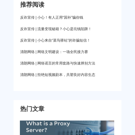
四、不做违规行为。不做互联网虚假信息搬运工。
也就能恢复正常啦。 方法二：使用爱加速 部分地
推荐阅读
在公共厕所、家里楼道墙面上等地方的小广告都不
互联网是亿万人民共同的精神家园。网络空间传播
区可能存在运营商的网络问题，使用爱加速切换地
要扫，这些二维码当中很可能就附带着不安全的链
反诈宣传 | 小心！有人正用“国补”骗你钱
秩序如何，事关能否
区和运营商，多连接几个地区试试。（ps：点击下
接，导致自己的手机被控制或者重要信息泄露。
反诈宣传 | 流量变现秘籍？小心是坑钱陷阱！
面的链接就能跳转至官网的下载界面，新用户还能
2、网购优惠二维码 收到所谓商家发来的优惠二维
反诈宣传 | 小心来自“菜鸟驿站”的诈骗短信！
获得3天的免费会员福利） 爱加速App下载 方法
码，很多人觉得没问题。但这很可能是不法商家制
三：修改DNS 1、在开始菜单上单击鼠标右
清朗网络 | 网络文明建设：一场全民接力赛
作的特别二维码，扫完后就帮你开通了“免密支付”功
能，将你账户中的钱全部转走。 3、虚假的缴费二
清朗网络 | 网络谣言的常用套路与快速辨别方法
维码 会有不法分子伪造各种水电缴费、小车违停缴
清朗网络 | 拒绝短视频剧本，共塑良好内容生态
费单等，并在旁边附带“扫码可缴费”的诱导提示。很
多比较马虎的人没有仔细核对，直接扫描支付，钱
就这么进入了不法分子的钱包里。 4、共享单车
热门文章
的“码上码” 日常骑行共享单车的小伙伴注意，有些
不法分