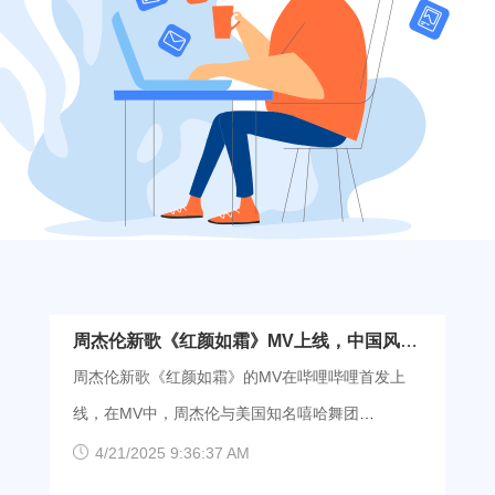
周杰伦新歌《红颜如霜》MV上线，中国风与
假面舞团完美配合
周杰伦新歌《红颜如霜》的MV在哔哩哔哩首发上
线，在MV中，周杰伦与美国知名嘻哈舞团
JABBAWOCKEEZ（假面舞客）合作，以整齐画一
4/21/2025 9:36:37 AM
的现代风格舞蹈来表现这首歌曲，令人耳目一新。