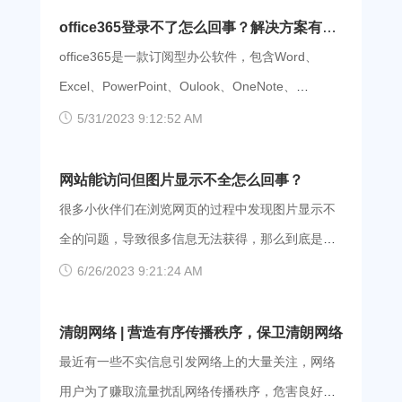
MV 上架以后，不到 20 分钟就累积破万点阅，又引
office365登录不了怎么回事？解决方案有哪
发了一波回忆杀。 但是对于部分用户来说，可能会
些？
office365是一款订阅型办公软件，包含Word、
由于网络延迟观看时出现卡顿情况，那么建议大家
Excel、PowerPoint、Oulook、OneNote、
使用爱加速，切换服务器网络，摆脱延迟卡顿，解
OneDrive这6款应用，非常适合大学生和办公群体。
5/31/2023 9:12:52 AM
锁流畅的超清版本。爱加速的服务器覆盖了全国31
但是有很多小伙伴们都遇到过office365无法登录的
个省或直辖市，拥有超过1300台纯净自建服务器，
问题，那么今天小编就为大家带来了一些解决方
网站能访问但图片显示不全怎么回事？
无论你身在何处，都能随时享受极速的连接。
案，能够解决90%的异常状况，大家可以逐一尝
很多小伙伴们在浏览网页的过程中发现图片显示不
【如何使用爱加速】 第一步：点击下面的链接跳转
试，找到自己的问题所在。 1、修改网络的DNS
全的问题，导致很多信息无法获得，那么到底是什
至官网的下载界面，支持Android、iOS、Linux、
按下win+R，输入control回车打开控制面板； 在控
么原因导致呢？今天小编为大家带来了一些解决方
6/26/2023 9:21:24 AM
Windows、macOS系统，大家可以根据自己的设备
制面板中选择Network and InternetNetwork and
案，一起来看看吧。 1、浏览器设置不当 可能是
选择合适的安装包，手机用户也可以直接去应用商
Sharing Centre 修改网络DNS为4.2.2.1 或者4.2.2.2
浏览器过滤了图片，点击浏览器工具，选择Internet
清朗网络 | 营造有序传播秩序，保卫清朗网络
城下载。 爱加速App下载 第二步：使用手机号注册
2、重启Microsoft登录服务 按win键+R，然后输入
选项，然后点击高级选择，选择显示图片，最后选
最近有一些不实信息引发网络上的大量关注，网络
并登录，新用户还能获得3天的免
services.msc回车 进入本地服务管理，查看以下服
择应用，再重新访问网站就可以了。 2、浏览器不
用户为了赚取流量扰乱网络传播秩序，危害良好的