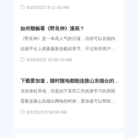
本期同样诞生了几首好听的歌，小白黄旭的
却很讲义气的，真实身份成谜。 石坚，是团队的最
什么好办法，那不妨试试爱加速APP，试过之后绝
8/10/2023 9:11:43 AM
《Mr.Carter》，致敬篮球运动员卡特，篮球迷狂喜
强大脑，小时候出过一次车祸后异常聪明，并且有
对会爱上它！ 【20条芜湖线路随意挑选】 爱加速
表演。艾热闪火的《别怕变老》旋律性很棒，虽然
过目不忘的能力，一心寻找女友死亡的真相。 路
在芜湖铺设了20条网络线路，这20条线路让大家拥
如何顺畅看《野良神》漫画？
因为现场不够嗨输给热狗组合，但是留下了一首非
平，团队的武功担当，可以像机器人一样可以算出
有了20个连接芜湖网络的机会。且这20条线路还来
《野良神》是一本高人气的日漫，目前可以在国内
常美的舞台。 还有很多其他选
对手动作的力度和弱点，一击即中。 木小树，是一
自电信，电信线路对于芜湖这座南方城市还是很友
动漫平台上观看最新连载的章节。不过有些用户在
个超级富二代，团队的金主兼，虽然可以提供各种
好的，加上电信线路稳定的优势，大家可以在爱加
点进去可能会出现无法访问的提示，甚至出现跳回
4/28/2025 10:09:10 AM
高科装备，但还是被主角团各种嫌弃的“男人婆”。
速享受到美好的用网体验。 【网络稳定安全有保
到平台首页的情况。 出现这种情况，多半是网络连
如何使用爱加速 第一步：下载爱加速，附带了官网
障】 爱加速自建实体机房，不提供虚拟服务。且爱
接不畅导致的，可以借助爱加速APP的帮助来解
下载爱加速，随时随地都能连接山东烟台的网
跳转连接，大家可以直接点击，手机用户也可以去
加速与电信运营商达成了战略合作关系，保证了大
决。通过爱加速APP，境内31个省市自治区的网络
络
当你身处异地，但是由于某些工作或者学习的原因
应用商城下载。 爱加速App下载 第二步：用手
家在网络接入时的安全、稳定、合规。 【轻松连接
随时随地都能连接。这样借助爱加速APP连接上更
需要连接山东烟台网络的时候，爱加速可以帮助大
省时省力】 除了最基础的通过“省份”“城市”来选择连
稳定的网络后，就能改善网络连接，顺利追漫画
家实现。我们可以根据大家的需求更换网络，只需
8/2/2023 8:58:08 AM
接线路外，爱加速还有让用户更快连接上芜湖网络
了！ 使用爱加速： 1、安装爱加速APP：点击
打开爱加速就能随时切换。 爱加速的网络节点 我
的功能设计。电脑端的用户，请将鼠标移动至“芜
下面的按钮，可以进入爱加速官网下载页，然后根
们在全国拥有120多所自建机房，独享千兆带宽，无