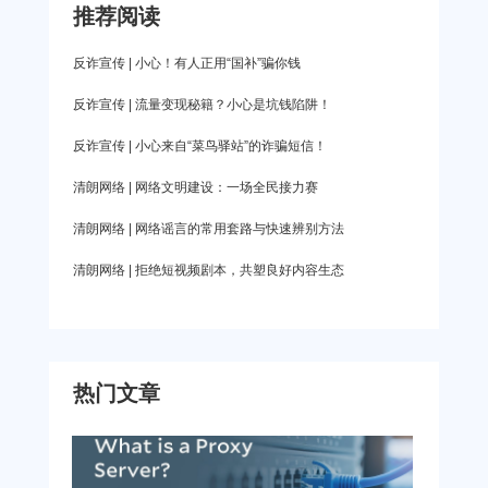
湖”上，你会发现右侧多了一个“快速连接”按钮，点
据你使用的设备，下载相应的安装包，完成爱加速
推荐阅读
论您身在何处，都能随时享受快如闪电的连接。还
击这个按钮，便可以自动匹配合适的芜湖线路。手
APP的安装。手机党也可通过应用商店完成此步
可以保护您的网络数据传输，没有人可以监控或窃
反诈宣传 | 小心！有人正用“国补”骗你钱
机端直
骤。 爱加速App下载 2、登录爱加速账号：打开
取您的网络数据，预防个人信息泄露。 爱加速在山
反诈宣传 | 流量变现秘籍？小心是坑钱陷阱！
安装完成的爱加速APP，使用手机号进行爱加速账
东拥有63个节点，日照有2个，支持游戏模式（UDP
反诈宣传 | 小心来自“菜鸟驿站”的诈骗短信！
号的注册和登录。 3、连接网络线路：进入爱加速
协议）、浏览模式（TCP协议）、Socks5代理服务
的服务器列表中，通过三步连接网络。首先，先选
清朗网络 | 网络文明建设：一场全民接力赛
器（Socks5协议）等多种协议，移动、联通、电信
择省份、城市，然后再选择具体线路，最后点击连
等线路都能随意切换。我们与多家公司达成合作，
清朗网络 | 网络谣言的常用套路与快速辨别方法
接
针对不同业务提供最合适的定制化服务，还有24小
清朗网络 | 拒绝短视频剧本，共塑良好内容生态
时的客服在线为你答疑解惑。 爱加速的使用指南
1、在手机应用商城或者点击链接直接跳转到官网下
载。 爱加速App下载 2、手机号注册登录。 3、
热门文章
选择山东日照的节点，点