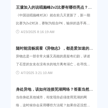
看近10年甚至更早的卫星影像历史地图，好评众
王濛加入的说唱巅峰2v2比赛有哪些亮点？用
多。 但是，下载该软件的小伙伴们有时候会遇到
爱加速顺畅看国产音综
《中国说唱巅峰对决》就在前几天更新了，新一期
一个问题，账户登录不上去，这是因为网络的原
比赛为2v2对决，赛制为组合PK，输掉的选手再被
因，官方给出的解决方式是通过重连路由器更换网
胜利联盟进行选择，会有选手被淘汰出局。各位选
4/23/2025 8:16:19 AM
络，但是这样做有点麻烦，在这里推荐大家下载爱
手都不想被淘汰，因此表演得都非常卖力。本期的
加速这款更换网络软件，可以一键更换网络地址，
特别惊喜是有濛主加盟，顶替了潘玮柏解说官，她
随时能流畅观看《异物志》，都是爱加速的功
省时省力。 【使用说明】 1、软件安装：手机党
的解说适配度与哈人碰撞出了奇妙的火花。 【看
劳！
异物志是一部非常火爆又高能的悬疑奇幻剧，讲述
可以前往应用商店，搜索【爱加速】，一键安装。
点】 2v2比赛一上来就火药味十足，让各位联盟投
了石坚的女友在没有水的地方离奇溺亡，在寻找真
其他用户，点击下方按钮，跳转爱加速官网下载
票“你认为最弱的3个小组”，获得票数最高的是杨和
相的过程中发现了巨大的阴谋。新颖又反转不断的
4/7/2025 3:21:10 AM
页，根据你所使用的的设备选择相应的安装包，下
苏&早安，黄旭&小白，桥&张颜齐，刘聪&ice的组
剧情让网友们欲罢不能，豆瓣评分直接开到了8.2
载并安装。 爱加速App下载 2、账号登录：使用
合，他们都进行了绝地反击。 与之相反的，vava
分，可以说是相当高了。观看卡顿怎么办？立刻下
身处异地，该如何连接芜湖网络？答案当然是
手机号，完成爱加速账号的注册与登录。如果是首
和万妮达的diva组合没有人投票，gai和小胖的组合
载爱加速就能流畅播放。 角色介绍 归明，是团队
爱加速！
当你身处其他城市，却发现你必须使用芜湖的网
次注册的用户，系统还会自动赠送3天的会员福利~
获得capper一票，capper怂怂的样子很有意思。
的技术担当，计算机高手，有些胆小但是关键时刻
络，这时候你会采用哪些方法呢？如果你还没想到