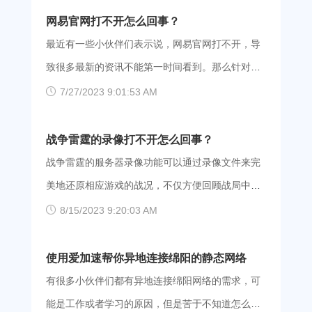
足。 对于部分用户来说，可能会由于网络的原因，
网易官网打不开怎么回事？
不能顺畅地收看，那么建议大家使用爱加速，切换
最近有一些小伙伴们表示说，网易官网打不开，导
服务器线路，就能顺利收看《喜欢你我也是4》啦。
致很多最新的资讯不能第一时间看到。那么针对这
爱加速的服务器覆盖了全国各地，并且与各大运营
种问题，小编带来了一些可能出现的情况，可供参
7/27/2023 9:01:53 AM
商达成了战略合作关系，保证网络接入的合法合规
考尝试。 1、更换新的DNS服务器，右击“网上邻
性，大家可以放心使用。 【如何使用爱加速】 第
居”→属性→右击本地连接→属性→Internet 协议
战争雷霆的录像打不开怎么回事？
一步：点击下面的链接就能自动跳转至官网的下载
（TIC/IP）→属性→选择自动获取DNS服务器。
战争雷霆的服务器录像功能可以通过录像文件来完
界面，我们支持Android、iOS、Windows、
2、可以考虑更换浏览器试试，推荐IE浏览器或者夸
美地还原相应游戏的战况，不仅方便回顾战局中敌
macOS、Linux系统，大家可以根据自己的设备选择
克浏览器。浏览器可能出现了BUG，或者不兼容，
人的动向，还能够用来提升自己或制定联队的战斗
8/15/2023 9:20:03 AM
合适的安装包，手机用户也可以直接去应用商城下
也可能是浏览器的版本低，未升级。 3、网络防火
方式。对于违规的玩家，也能作为证据进行举报，
载。 爱加速App下载 第二步：使用国内的手机号
墙设置不当，如安全等级过高、把网易官网放进了
维护游戏的公平性。但是最近有很多玩家表示战争
使用爱加速帮你异地连接绵阳的静态网络
注册并登录，新用户还能获得3天的免费会员福利。
阻止访问列表等，可以降低防火墙安全等级或直接
雷霆的录像打不开，那么是什么原因导致的呢？一
有很多小伙伴们都有异地连接绵阳网络的需求，可
第三步：我们支持自动匹配节点的功能，
关掉试试是否恢复正常。 4、有部分用户反映使用
起来看看吧。 1、旧版本录像是不能在新版本里
能是工作或者学习的原因，但是苦于不知道怎么实