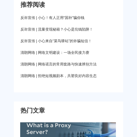
获得3天的免费会员福利。 第三步：在首页筛选绵
发现很多电信的玩家都进不去兵工厂，大家可以使
推荐阅读
【政府出台各项政策】 近年来，相关部门出台了各
阳的线路，选择低延迟的节点，一键连接即
用爱加速，连接移动的线路试试，能够有效解决这
种管理办法对短视频平台进行规范和整治。新修订
反诈宣传 | 小心！有人正用“国补”骗你钱
个问题。 ①点击下面的链接自动跳转至官网的下载
的未成年人保护法增设了“网络保护”专章，对网络游
反诈宣传 | 流量变现秘籍？小心是坑钱陷阱！
界面，大家可以根据自己的设备选择合适的安装
戏、网络直播、网络音视频、网络社交等网络服务
反诈宣传 | 小心来自“菜鸟驿站”的诈骗短信！
包。 爱加速App下载 ②使用手机号注册并登录，新
提供者提出未成年人保护相关的明确要求，短视频
用户还能获得3天的免费会员福利。 ③在首页筛选
清朗网络 | 网络文明建设：一场全民接力赛
平台也推出了“青少年模式”供用户自行选择，在帮助
移动的线路，尽可
未成年人减少网络依赖和网络不良信息方面发挥了
清朗网络 | 网络谣言的常用套路与快速辨别方法
积极作用。 短视频乱象虽有所遏制，但是不良内容
清朗网络 | 拒绝短视频剧本，共塑良好内容生态
仍在产出，对此，网信办特意开展相关专项行动，
整治短视频行业的戾气，让未成年人能够从短视频
中汲取正能量，培育正确的价值观。 【平台承担
热门文章
更多责任】 为了利益，在实际处理过程中，平台往
往