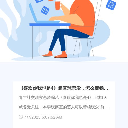
《喜欢你我也是4》超直球恋爱，怎么流畅
看？
青年社交观察恋爱综艺《喜欢你我也是4》上线1天
就备受关注，本季观察室的艺人可以带领观众“前排
吃瓜”，分享自己对情感的解读。在最新一集的投票
4/7/2025 6:07:52 AM
环节中，男二更是获得了全部女生的信件，魅力十