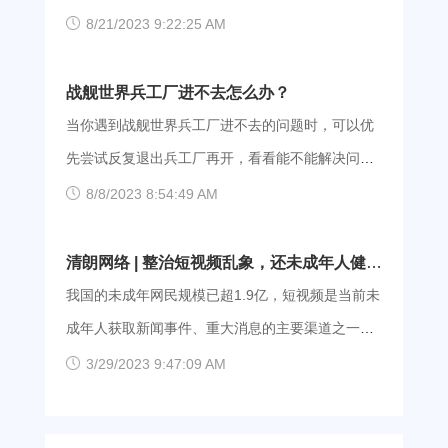
移动宽带可能会打不开网易官网，那么在不换宽带
面播放的，会提示格式不兼容，可以在版本更新之
现。其实很简单，只需要使用爱加速，连接绵阳地
8/21/2023 9:22:25 AM
的情况下，可以使用爱加速，连接电信或者联通的
前就把录像文件通过屏幕录像翻录为avi、mp4等格
区的服务器线路，就能获得绵阳网络啦。 爱加速的
线路，能够有效规避运营商的网络问题。（ps：点
式。 2、倍速调节太高的话，可能会加载不过来，
服务器覆盖了全国31个省或直辖市，绵阳的线路有5
战舰世界兵工厂进不去怎么办？
击下面的链接就能自动跳转至官网的下载界面，新
尽可能使用正常速度观看。 3、我们发现使用移动
条，其中一条是可以免费使用的，大家可以随意连
当你遇到战舰世界兵工厂进不去的问题时，可以优
用户还能获得3天的免费会员福利） 爱加速
宽带的玩家可能会打不开录像，而电信和联通的玩
接。绵阳的服务器都是使用的电信线路，爱加速与
先尝试反复退出兵工厂再开，看看能不能解决问
家就能正常打开，那么很有可能是运营商的问题导
电信维持着战略合作关系，帮助网络接入的合法合
题。如果不行的话，今天小编带来了三个有效的方
8/8/2023 8:54:49 AM
致的。大家可以使用爱加速，连接电信或者联通的
规性，大家可以放心使用。操作也很简单，无需配
案，可供参考。 方法一：修改DNS地址 ①打开控
线路，不用换宽带就能获得其他运营商的网络。 步
置，一键连接即可。 【爱加速使用指南】 第一
制面板，选择网络和共享中心 ②进入更改适配器设
清朗网络 | 整治短视频乱象，还未成年人健康
骤如下： ①点击下面的链接就能自动跳转至官网的
步：点击下面的链接就能自动跳转至官网的下载界
置，双击你已经连接上的网络 ③弹出面板里选择属
网络空间！
我国的未成年网民规模已超1.9亿，短视频是当前未
下载界面，大家可以根据自己的设备选择合适的安
面，我们支持Android、iOS、Linux、Windows、
性，在“此链接使用下列项目”列表中找到Internet协
成年人获取新闻事件、重大消息的主要渠道之一。
装包。 爱加
macOS系统，大家可以根据自己的设备选择合适的
议版本4，双击打开 ④选择“使用下面的DNS服务器
但现在很多短视频作者为了博取眼球，刻意设计一
3/29/2023 9:47:09 AM
安装包，手机用户也可以直接去应用商城安装下
地址”，首选填入8.8.8.8，备选填8.8.4.4 ⑤确认完成
些不良内容，包括炫富、铺张浪费等，不利于未成
载。 第二步：使用手机号注册并登录，新用户还能
保存后，再次尝试连接 方法二：使用爱加速 我们
年人的价值观形成，整治短视频乱象迫在眉睫。