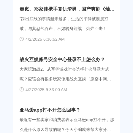
台静态服务器都位于联通机房，联通与爱加速一直
秦岚、邓家佳携手复仇渣男，国产爽剧《灿烂
维持着良好的合作关系，可以保证大家接入网络的
的转身》来了！
“踩出底线的事情越来越多，生活的平静被屡屡打
稳定性。 【安全】在提供高匿高质的静态网络服务
破，与其忍气吞声，不如转身迎战，灿烂回击！期
同时，为了使大家获取更安全的网络环境，爱加速
待‘她’们绚丽而来！” 近日，电视剧《灿烂的转身》
4/2/2025 6:36:52 AM
还会采用AES技术加密线上数据，避免大家的信息
以这段文字官宣了定档消息，该剧将于4月1日起播
外泄。 【便捷】简单便捷的操作设计也是爱加速的
出。 秦岚饰演的苏菲“手段高明”、邓家佳饰演的安
战火互娱账号安全中心登录不上怎么办？
制胜法宝之一，即便是最常规的操作，根据省份
宁“人狠话不多”，这样性格迥异的两人，因苏菲家庭
大家玩激战2、从军等游戏时会选择什么登录方式
（河南）→城市（洛阳）→节点的步骤，也只需四
的破裂而惺惺相惜。两个单亲妈妈组成“她联盟”，绝
呢？应该会有很多玩家使用战火互娱（原空中网）
步就能连接上洛阳网络。若是使用“快速连接”、“搜
地反击，复仇渣男！二人携手治愈情感伤痛，解锁
的账号登录游戏。当需要修改密码、更换密保手
4/27/2025 9:33:00 AM
索”等功能，连接将会更简单。 【快速】爱加速在
灿烂新生活。 秦岚、邓家佳二人的演技备受认可，
机、申诉解封时，大家需要通过官网的安全中心完
全国各地的机房都采用了IDC五星级运维标准，
相信很多观众都万分期待《灿烂的转身》开播吧。
成，而有些用户却登录不上，这该怎么办呢？ 方
亚马逊app打不开怎么回事？
SLA99.99%，这也意味着大家可以在任何城市、任
不过部分用户可能会面临高延迟情况，无法顺畅加
法一：更换浏览器 确定自己的账号密码是正确的，
最近有一些卖家和消费者表示亚马逊app打不开，那
何时间点，享受到快如闪电的连接。 稳定、安全、
载并观看这部剧。别灰心，借助爱加速的帮助，便
打得开安全中心页面，但是输入账密后怎么点击“立
么是什么原因导致的呢？今天小编就来帮大家分析