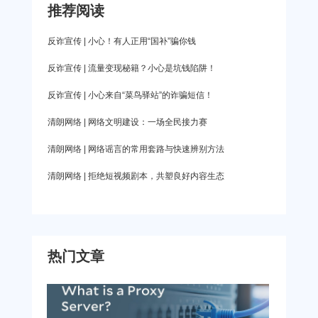
去官方渠道下载。 5、可以尝试修改DNS地址的方
转至官网的下载界面，我们支持Android、iOS、
推荐阅读
览器，或者直接更换浏览器，打开兼容模式，再去
法，打开控制面板，找到“网络”，点击“查
Linux、Windows、macOS系统，手机用户也可以直
贴吧看看头像有没有显示出来。 2、可能是官方服
反诈宣传 | 小心！有人正用“国补”骗你钱
接去应用商城安装下载。 爱加速App下载 第二
务器的优化和升级期间，大家可以等待维护完成以
反诈宣传 | 流量变现秘籍？小心是坑钱陷阱！
步：使用手机号注册并登录，登录成功以后，新用
后，再看看头像。 3、有很多使用移动网络的小伙
反诈宣传 | 小心来自“菜鸟驿站”的诈骗短信！
户还能获得3天的免费会员福利。 第三步：在首页
伴们表示，经常会不显示头像，而使用电信和联通
筛选乌鲁木齐的线路，然后一键连接即可。如果需
清朗网络 | 网络文明建设：一场全民接力赛
的用户就不会出现这个问题，那么很有可能是运营
要连接其他服务器，需要先断开当前连接的
商问题导致的。大家可以使用爱加速，连接电信或
清朗网络 | 网络谣言的常用套路与快速辨别方法
者联通的线路，这样就能缓解运营商问题导致的加
清朗网络 | 拒绝短视频剧本，共塑良好内容生态
载失败。 步骤如下： ①点击下面的链接就能自动
跳转至官网的下载界面，大家可以根据自己的设备
选择合适的安装包，手机用户也可以直接去应用商
热门文章
城下载。 爱加速App下载 ②使用手机号注册并登
录，新用户还