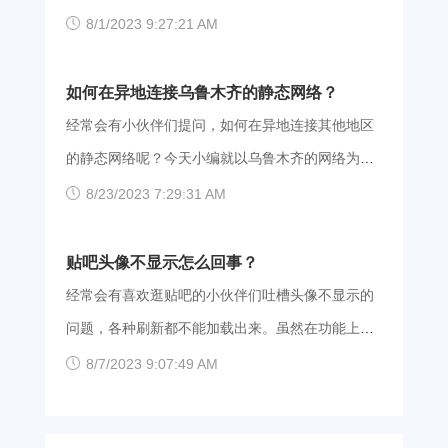
便
可以远离卡顿，顺畅追剧。 爱加速使用指南：
即登录”都没反应，甚至想要切换“使用短信验证码登
分析，一起来看看吧。 1、有时亚马逊系统会出
8/1/2023 9:27:21 AM
1、下载软件：点击下方的链接，进入官网下载页，
录”也切不过去。如果你是上面描述的情况，那么多
现问题，就会导致无法打开或登录亚马逊app，大家
根据系统（Android、iOS、Windows、macOS
半是因为浏览器问题导致的，建议更换其他浏览器
可以看看其他人是否也有这种情况，如果大家都登
如何在异地连接乌鲁木齐的静态网络？
等），下载对应的安装包，完成客户端的安装。 爱
试试。 方法二：切换网络 在战火互娱还是空中网
录不了，就是系统问题了。 2、有时候app打不
经常会有小伙伴们提问，如何在异地连接其他地区
加速App下载 2、注册账号：打开
的时期，登不上常有发生，虽然改成战火互娱后该
开，但是网页版还是可以继续使用的，大家可以通
的静态网络呢？今天小编就以乌鲁木齐的网络为
问题得到了改善，但是个别地区仍存在无法访问的
过浏览器打开。 3、部分使用移动网络的用户表示
例，帮助大家实现异地连接乌鲁木齐静态网络的想
8/23/2023 7:29:31 AM
状况。推荐大家使用爱加速等软件，通过爱加速接
打不开app，而电信和联通的用户却能正常使用，很
法。 只需要使用爱加速，连接乌鲁木齐的线路，就
入一个其他地区的网络，摆脱地区网络问题！ 爱加
有可能是运营商问题导致的。可以使用爱加速，在
能拥有乌鲁木齐的静态网络啦。爱加速的服务器覆
贴吧头像不显示怎么回事？
速App下载 也可能是因为宽带网络不稳定引发的登
不换手机号的情况下，连接电信或者联通的线路，
盖了全国31个省或直辖市，拥有超过1300台纯净自
经常会有喜欢逛贴吧的小伙伴们吐槽头像不显示的
录问题，建议切换其他更稳定的本地网络。刚刚提
就能摆脱运营商问题啦。（ps：点击下面的链接就
建服务器，大家可以根据自己的需求自由连接。我
问题，各种刷新都不能加载出来。虽然在功能上没
到的爱加速也可以帮助大
能自动跳转至官网的下载界面，新用户还能获得3天
们还与各大运营商达成了战略合作关系，保证网络
什么影响，但是感官上还是很别扭。那么针对这个
8/7/2023 9:07:49 AM
的免费会员福利） 爱加速App下载 4、可能是软件
接入的合法合规性，大家可以放心使用。 【爱加
问题，小编整理一些可行的方案，大家可以逐一尝
安装包出现错误，需要软件卸载后重新安装，最好
速使用指南】 第一步：点击下面的链接就能自动跳
试。 1、可以清理一下浏览器缓存，然后重启浏